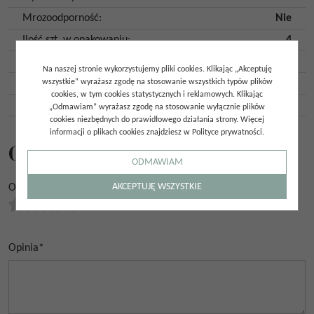
Mrozoodporność
:
Nie
Ilość szt. w opakowaniu
:
4
Ilość m2 w opakowaniu
:
1,08
Na naszej stronie wykorzystujemy pliki cookies. Klikając „Akceptuję
Gatunek
:
Gat. 1
wszystkie” wyrażasz zgodę na stosowanie wszystkich typów plików
cookies, w tym cookies statystycznych i reklamowych. Klikając
Kraj pochodzenia
:
Hiszpania
„Odmawiam” wyrażasz zgodę na stosowanie wyłącznie plików
cookies niezbędnych do prawidłowego działania strony. Więcej
informacji o plikach cookies znajdziesz w Polityce prywatności.
Opinie
ODMAWIAM
AKCEPTUJĘ WSZYSTKIE
Ocena
*
0.00
/
5
(
0
głosów)
Opinia
*