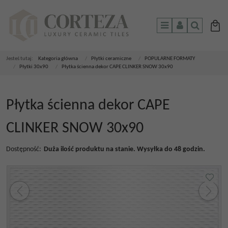
Menu
Panel
Szukaj
Jesteś tutaj:
Kategoria główna
/
Płytki ceramiczne
/
POPULARNE FORMATY
/
Płytki 30x90
/
Płytka ścienna dekor CAPE CLINKER SNOW 30x90
Płytka ścienna dekor CAPE
CLINKER SNOW 30x90
Dostępność
:
Duża ilość produktu na stanie. Wysyłka do 48 godzin.