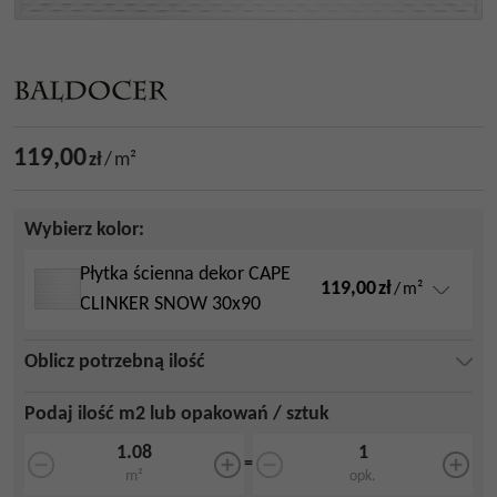
119,00
zł
/
m²
Wybierz kolor:
Płytka ścienna dekor CAPE
119,00
zł
/
m²
CLINKER SNOW 30x90
Oblicz potrzebną ilość
Podaj ilość m2 lub opakowań / sztuk
=
m²
opk.