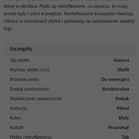
łatwy w obróbce.
Płytki są rektyfikowane, co oznacza, że mają
proste kąty i ostre krawędzie. Rektyfikowane krawędzie niwelują
różnice w rozmiarach płytek i pozwalają na zastosowanie wąskiej
fugi.
Szczegóły
Typ płytki
:
Glazura
Wymiar płytki [cm]
:
30x90
Przeznaczenie
:
Do wewnątrz
Rodzaj powierzchni
:
Strukturalna
Wykończenie powierzchni
:
Połysk
Imitacja
:
Metal
Kolor
:
Biały
Kształt
:
Prostokąt
Płytka rektyfikowana
:
Tak