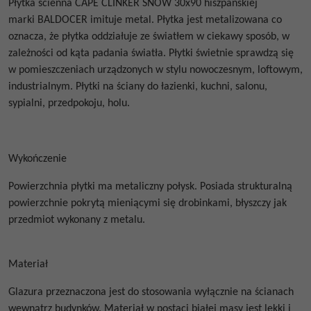
Płytka ścienna
CAPE CLINKER SNOW 30x90
hiszpańskiej
marki
BALDOCER imituje metal
. Płytka jest metalizowana co
oznacza, że płytka oddziałuje ze światłem w ciekawy sposób, w
zależności od kąta padania światła.
Płytki świetnie sprawdzą się
w pomieszczeniach urządzonych w stylu nowoczesnym, loftowym,
industrialnym. Płytki na ściany do łazienki, kuchni, salonu,
sypialni, przedpokoju, holu.
Wykończenie
Powierzchnia płytki ma metaliczny połysk
. Posiada strukturalną
powierzchnie pokrytą mieniącymi się drobinkami, błyszczy jak
przedmiot wykonany z metalu.
Materiał
Glazura przeznaczona jest do stosowania wyłącznie na ścianach
wewnątrz budynków.
Materiał w postaci białej masy jest
lekki i