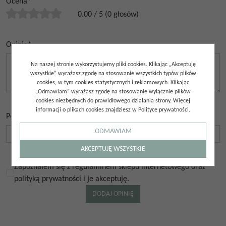
Ocena
*
0.00
/
5
(
0
głosów)
Opinia
*
Na naszej stronie wykorzystujemy pliki cookies. Klikając „Akceptuję
wszystkie” wyrażasz zgodę na stosowanie wszystkich typów plików
cookies, w tym cookies statystycznych i reklamowych. Klikając
„Odmawiam” wyrażasz zgodę na stosowanie wyłącznie plików
cookies niezbędnych do prawidłowego działania strony. Więcej
informacji o plikach cookies znajdziesz w Polityce prywatności.
Podpis
*
ODMAWIAM
AKCEPTUJĘ WSZYSTKIE
Zapoznałem się z regulaminem sklepu internetowego oraz
polityką prywatności i je akceptuję.