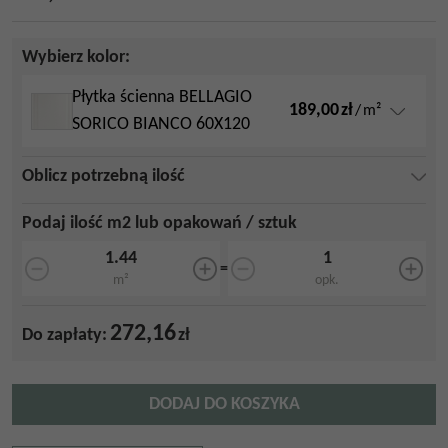
Wybierz kolor:
Płytka ścienna BELLAGIO
189,00
zł
/
m²
SORICO BIANCO 60X120
Oblicz potrzebną ilość
Podaj ilość m2 lub opakowań / sztuk
=
m²
opk.
272,16
Do zapłaty:
zł
DODAJ DO KOSZYKA