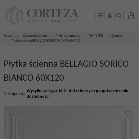
Menu
Panel
Szukaj
Jesteś tutaj:
Kategoria główna
/
Płytki ceramiczne
/
TYP PŁYTKI
/
Glazura
/
Płytka ścienna BELLAGIO SORICO BIANCO 60X120
Płytka ścienna BELLAGIO SORICO
BIANCO 60X120
Wysyłka w ciągu 14-21 dni roboczych po potwierdzeniu
Dostępność
:
dostępności.