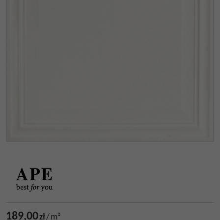
189,00
zł
/
m²