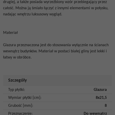
drugiej, a także posiada wyrzeźbiony wzór przebiegający przez
całość.
Można ją śmiało łączyć z innymi elementami w połysku,
nadając wnętrzu luksusowy wygląd.
Materiał
Glazura przeznaczona jest do stosowania wyłącznie na ścianach
wewnątrz budynków. Materiał w postaci białej gliny jest lekki i
łatwy w obróbce.
Szczegóły
Typ płytki
:
Glazura
Wymiar płytki [cm]
:
8x21,5
Grubość [mm]
:
8
Przeznaczenie
:
Do wewnątrz