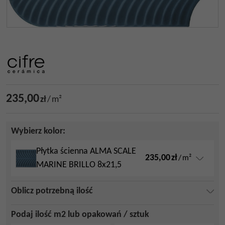
235,00
zł
/
m²
Wybierz kolor:
Płytka ścienna ALMA SCALE
235,00
zł
/
m²
MARINE BRILLO 8x21,5
Oblicz potrzebną ilość
Podaj ilość m2 lub opakowań / sztuk