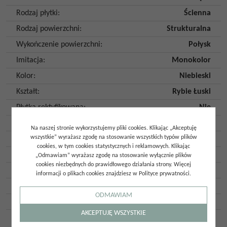
Rodzaj płytki
:
Ścienna
Rodzaj powierzchni
:
Strukturalna
Wykończenie powierzchni
:
Połysk
Imitacja
:
Monokolor
Kolor
:
Niebieski
Kształt
:
Rybie Łuski
Płytka rektyfikowana
:
Nie
Mrozoodporność
:
Nie
Na naszej stronie wykorzystujemy pliki cookies. Klikając „Akceptuję
wszystkie” wyrażasz zgodę na stosowanie wszystkich typów plików
Ilość twarzy
:
1
cookies, w tym cookies statystycznych i reklamowych. Klikając
Ilość szt. w opakowaniu
:
36
„Odmawiam” wyrażasz zgodę na stosowanie wyłącznie plików
cookies niezbędnych do prawidłowego działania strony. Więcej
Ilość m2 w opakowaniu
:
0,53
informacji o plikach cookies znajdziesz w Polityce prywatności.
Gatunek
:
Gat. 1
ODMAWIAM
Kraj pochodzenia
:
Hiszpania
AKCEPTUJĘ WSZYSTKIE