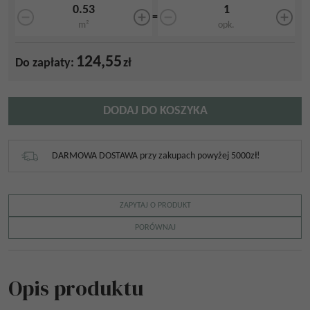
=
m²
opk.
124,55
Do zapłaty:
zł
DODAJ DO KOSZYKA
DARMOWA DOSTAWA przy zakupach powyżej 5000zł!
ZAPYTAJ O PRODUKT
PORÓWNAJ
Opis produktu