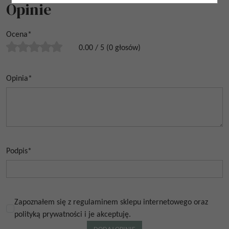
Opinie
Ocena
*
0.00
/
5
(
0
głosów)
Opinia
*
Podpis
*
Zapoznałem się z regulaminem sklepu internetowego oraz
polityką prywatności i je akceptuję.