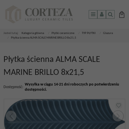
Menu
Panel
Szukaj
Jesteś tutaj:
Kategoria główna
/
Płytki ceramiczne
/
TYP PŁYTKI
/
Glazura
/
Płytka ścienna ALMA SCALE MARINE BRILLO 8x21,5
Płytka ścienna ALMA SCALE
MARINE BRILLO 8x21,5
Wysyłka w ciągu 14-21 dni roboczych po potwierdzeniu
Dostępność
:
dostępności.