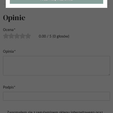
Kraj pochodzenia
:
Hiszpania
Opinie
Ocena
*
0.00
/
5
(
0
głosów)
Opinia
*
Podpis
*
Zapoznałem się z regulaminem sklepu internetowego oraz