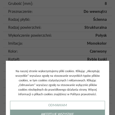
Grubość [mm]
:
8
Przeznaczenie
:
Do wewnątrz
Rodzaj płytki
:
Ścienna
Rodzaj powierzchni
:
Strukturalna
Wykończenie powierzchni
:
Połysk
Imitacja
:
Monokolor
Kolor
:
Czerwony
Kształt
:
Rybie Łuski
Płytka rektyfikowana
:
Nie
Na naszej stronie wykorzystujemy pliki cookies. Klikając „Akceptuję
Mrozoodporność
:
Nie
wszystkie” wyrażasz zgodę na stosowanie wszystkich typów plików
cookies, w tym cookies statystycznych i reklamowych. Klikając
Ilość twarzy
:
1
„Odmawiam” wyrażasz zgodę na stosowanie wyłącznie plików
cookies niezbędnych do prawidłowego działania strony. Więcej
Ilość szt. w opakowaniu
:
36
informacji o plikach cookies znajdziesz w Polityce prywatności.
Ilość m2 w opakowaniu
:
0,53
ODMAWIAM
Gatunek
:
Gat. 1
AKCEPTUJĘ WSZYSTKIE