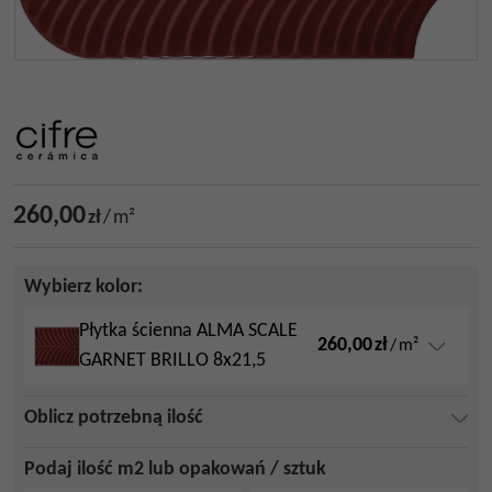
260,00
zł
/
m²
Wybierz kolor:
Płytka ścienna ALMA SCALE
260,00
zł
/
m²
GARNET BRILLO 8x21,5
Oblicz potrzebną ilość
Podaj ilość m2 lub opakowań / sztuk