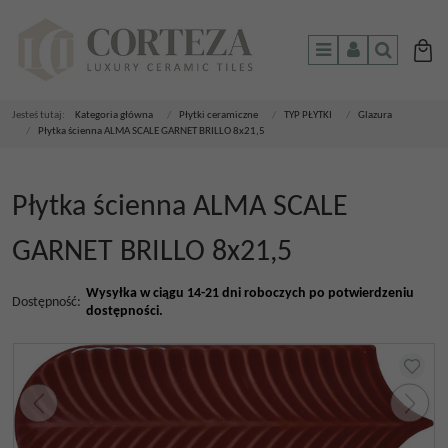
Menu
Panel
Szukaj
Jesteś tutaj:
Kategoria główna
/
Płytki ceramiczne
/
TYP PŁYTKI
/
Glazura
/
Płytka ścienna ALMA SCALE GARNET BRILLO 8x21,5
Płytka ścienna ALMA SCALE
GARNET BRILLO 8x21,5
Wysyłka w ciągu 14-21 dni roboczych po potwierdzeniu
Dostępność
:
dostępności.