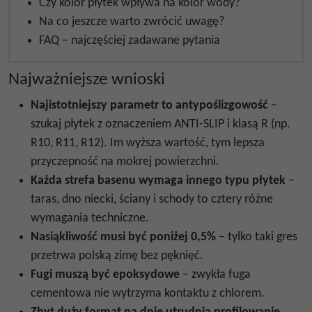
Czy kolor płytek wpływa na kolor wody?
Na co jeszcze warto zwrócić uwagę?
FAQ – najczęściej zadawane pytania
Najważniejsze wnioski
Najistotniejszy parametr to antypoślizgowość
–
szukaj płytek z oznaczeniem ANTI-SLIP i klasą R (np.
R10, R11, R12). Im wyższa wartość, tym lepsza
przyczepność na mokrej powierzchni.
Każda strefa basenu wymaga innego typu płytek
–
taras, dno niecki, ściany i schody to cztery różne
wymagania techniczne.
Nasiąkliwość musi być poniżej 0,5%
– tylko taki gres
przetrwa polską zimę bez pęknięć.
Fugi muszą być epoksydowe
– zwykła fuga
cementowa nie wytrzyma kontaktu z chlorem.