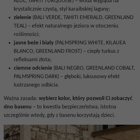
AZUL, TAHITI TURQUOISE) – woda wygląda na
krystalicznie czystą, styl karaibskiej laguny;
zielenie
(BALI VERDE, TAHITI EMERALD, GREENLAND
TEAL) – efekt naturalnego jeziora w otoczeniu
roślinności;
jasne beże i biały
(PALMSPRING WHITE, KILAUEA
BLANCO, GREENLAND FROST) – ciepły turkus z
refleksami złota;
ciemne odcienie
(BALI NEGRO, GREENLAND COBALT,
PALMSPRING DARK) – głęboki, luksusowy efekt
lustrzanego odbicia.
Ważna zasada:
wybierz kolor, który pozwoli Ci zobaczyć
dno basenu
– to kwestia bezpieczeństwa, istotna
szczególnie wtedy, gdy z basenu korzystają dzieci.