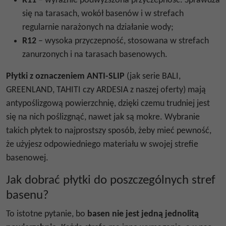
R11
– wyraźnie podwyższona przyczepność. Sprawdza
się na tarasach, wokół basenów i w strefach
regularnie narażonych na działanie wody;
R12
– wysoka przyczepność, stosowana w strefach
zanurzonych i na tarasach basenowych.
Płytki z oznaczeniem ANTI-SLIP
(jak serie BALI,
GREENLAND, TAHITI czy ARDESIA z naszej oferty) mają
antypoślizgową powierzchnię, dzięki czemu trudniej jest
się na nich poślizgnąć, nawet jak są mokre. Wybranie
takich płytek to najprostszy sposób, żeby mieć pewność,
że użyjesz odpowiedniego materiału w swojej strefie
basenowej.
Jak dobrać płytki do poszczególnych stref
basenu?
To istotne pytanie, bo
basen nie jest jedną jednolitą