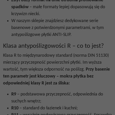
Zbyt duży format na dnie utrudnia profilowanie
spadków
– małe formaty lepiej dopasowują się do
krzywizn niecki.
W naszym sklepie znajdziesz dedykowane serie
basenowe z potwierdzonymi parametrami, w tym
antypoślizgowe płytki ANTI-SLIP.
Klasa antypoślizgowości R – co to jest?
Klasa R to międzynarodowy standard (norma DIN 51130)
mierzący przyczepność powierzchni płytki. Im wyższa
wartość, tym większa odporność na poślizg.
Przy basenie
ten parametr jest kluczowy – mokra płytka bez
odpowiedniej klasy R jest za śliska:
R9
– podstawowa przyczepność, odpowiednia do
suchych wnętrz;
R10
– standard do łazienek i kuchni;