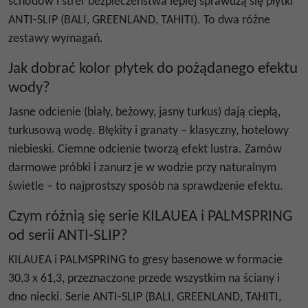
schodów i stref bezpieczeństwa lepiej sprawdzą się płytki
ANTI-SLIP (BALI, GREENLAND, TAHITI). To dwa różne
zestawy wymagań.
Jak dobrać kolor płytek do pożądanego efektu
wody?
Jasne odcienie (biały, beżowy, jasny turkus) dają ciepłą,
turkusową wodę. Błękity i granaty – klasyczny, hotelowy
niebieski. Ciemne odcienie tworzą efekt lustra. Zamów
darmowe próbki i zanurz je w wodzie przy naturalnym
świetle – to najprostszy sposób na sprawdzenie efektu.
Czym różnią się serie KILAUEA i PALMSPRING
od serii ANTI-SLIP?
KILAUEA i PALMSPRING to gresy basenowe w formacie
30,3 x 61,3, przeznaczone przede wszystkim na ściany i
dno niecki. Serie ANTI-SLIP (BALI, GREENLAND, TAHITI,