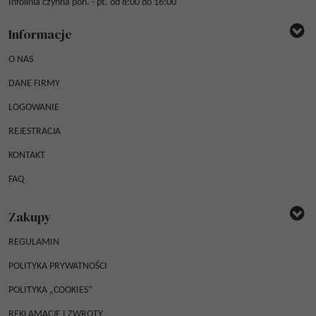
Infolinia czynna pon. - pt. od 8:00 do 16:00
Informacje
O NAS
DANE FIRMY
LOGOWANIE
REJESTRACJA
KONTAKT
FAQ
Zakupy
REGULAMIN
POLITYKA PRYWATNOŚCI
POLITYKA „COOKIES”
REKLAMACJE I ZWROTY