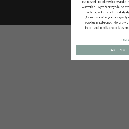
Na naszej stronie wykorzystujemy 
sklepu internetowego
wszystkie” wyrażasz zgodę na st
cookies, w tym cookies statyst
„Odmawiam” wyrażasz zgodę na
cookies niezbędnych do prawidł
informacji o plikach cookies zn
ODMA
AKCEPTUJĘ