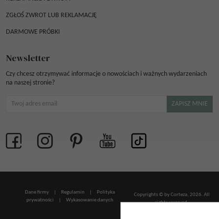
ZGŁOŚ ZWROT LUB REKLAMACJĘ
DARMOWE PRÓBKI
Newsletter
Czy chcesz otrzymywać informacje o nowościach i ważnych wydarzeniach
na naszej stronie?
Dane firmy
|
Regulamin
|
Polityka
Copyrights © by Corteza, 2026. All
prywatności
|
Wykasowanie danych
rights reserved.
InfoSerwis
-
oprogramowanie