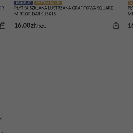
BESTSELLER
WYSYŁKA DO 48H
WY
OR
PŁYTKA SZKLANA LUSTRZANA GRAFITOWA SQUARE
PŁ
MIRROR DARK 15X15
MI
16.00
zł
1
/
szt.
R