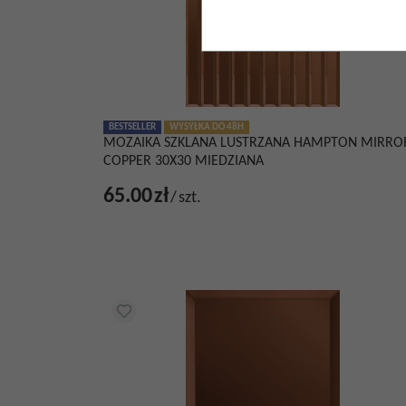
BESTSELLER
WYSYŁKA DO 48H
MOZAIKA SZKLANA LUSTRZANA HAMPTON MIRRO
COPPER 30X30 MIEDZIANA
65.00
zł
/
szt.