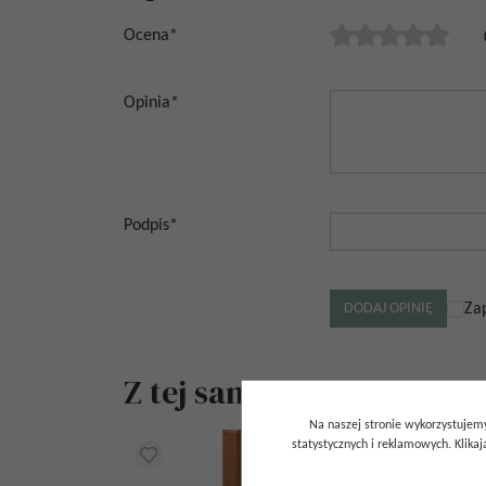
Ocena
*
Opinia
*
Podpis
*
Za
Z tej samej kolekcji
Na naszej stronie wykorzystujemy
statystycznych i reklamowych. Klik