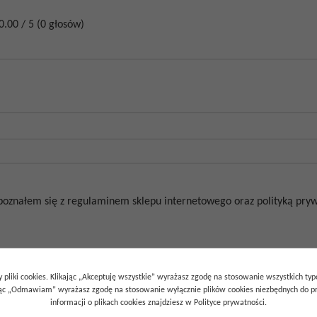
0.00
/
5
(
0
głosów)
poznałem się z regulaminem sklepu internetowego oraz polityką prywa
 pliki cookies. Klikając „Akceptuję wszystkie” wyrażasz zgodę na stosowanie wszystkich ty
ając „Odmawiam” wyrażasz zgodę na stosowanie wyłącznie plików cookies niezbędnych do pr
informacji o plikach cookies znajdziesz w Polityce prywatności.