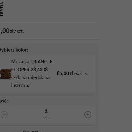
,00
zł
/
szt.
ybierz kolor:
Mozaika TRIANGLE
COOPER 28,4X38
85,00
zł
/
szt.
szklana miedziana
lustrzana
lość
:
szt.