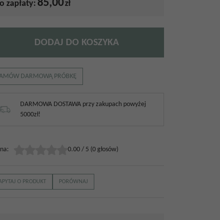
85,00
o zapłaty:
zł
DODAJ DO KOSZYKA
AMÓW DARMOWĄ PRÓBKĘ
DARMOWA DOSTAWA przy zakupach powyżej
5000zł!
na
:
0.00
/
5
(
0
głosów)
APYTAJ O PRODUKT
PORÓWNAJ