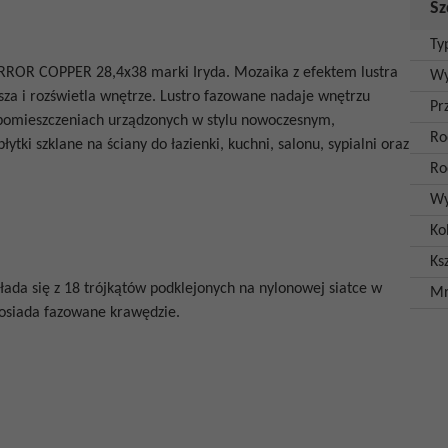
Sz
Ty
RROR COPPER 28,4x38
marki Iryda. Mozaika z efektem lustra
Wy
ksza i rozświetla wnętrze. Lustro fazowane nadaje wnętrzu
Pr
 w pomieszczeniach urządzonych w stylu nowoczesnym,
Ro
ytki szklane na ściany do łazienki, kuchni, salonu, sypialni oraz
Ro
Wy
Ko
Ksz
kłada się z 18 trójkątów podklejonych na nylonowej siatce w
Mr
 posiada fazowane krawędzie.