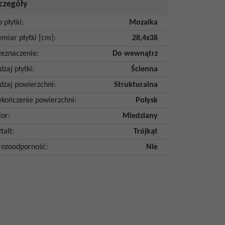
czegóły
p płytki
:
Mozaika
miar płytki [cm]
:
28,4x38
zeznaczenie
:
Do wewnątrz
dzaj płytki
:
Ścienna
dzaj powierzchni
:
Strukturalna
kończenie powierzchni
:
Połysk
lor
:
Miedziany
tałt
:
Trójkąt
ozoodporność
:
Nie