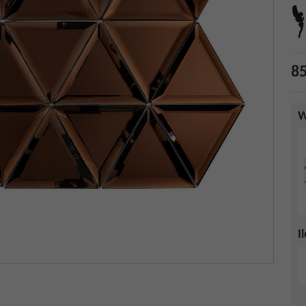
85
W
I