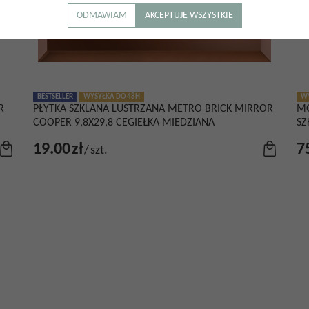
ODMAWIAM
AKCEPTUJĘ WSZYSTKIE
BESTSELLER
WYSYŁKA DO 48H
WY
R
PŁYTKA SZKLANA LUSTRZANA METRO BRICK MIRROR
MO
COOPER 9,8X29,8 CEGIEŁKA MIEDZIANA
SZ
19.00
zł
7
/
szt.