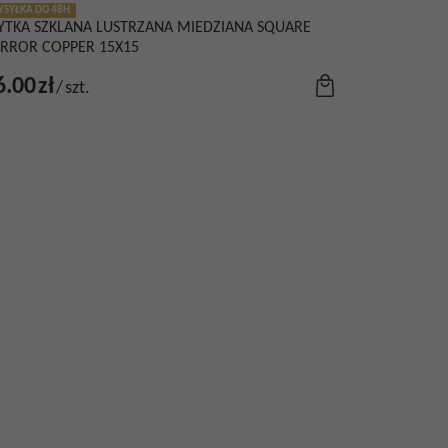
SYŁKA DO 48H
YTKA SZKLANA LUSTRZANA MIEDZIANA SQUARE
RROR COPPER 15X15
6.00
zł
/
szt.