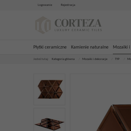
Logowanie
Rejestracja
Płytki ceramiczne
Kamienie naturalne
Mozaiki i
Jesteś tutaj:
Kategoria główna
/
Mozaiki i dekoracje
/
TYP
/
Mo