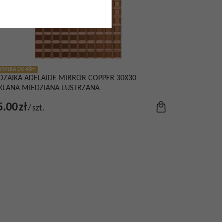
SYŁKA DO 48H
ZAIKA ADELAIDE MIRROR COPPER 30X30
KLANA MIEDZIANA LUSTRZANA
5.00
zł
/
szt.