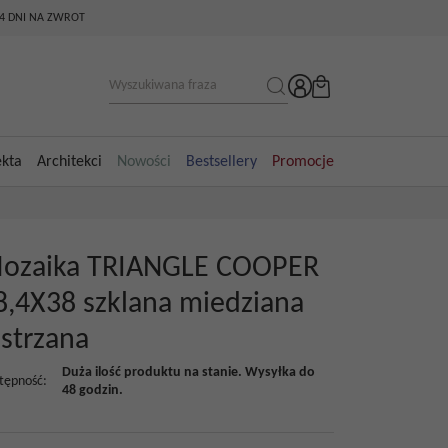
14 DNI NA ZWROT
ekta
Architekci
Nowości
Bestsellery
Promocje
ozaika TRIANGLE COOPER
8,4X38 szklana miedziana
ustrzana
Duża ilość produktu na stanie. Wysyłka do
tępność
:
48 godzin.