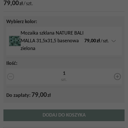
79,00
zł
/
szt.
Wybierz kolor:
Mozaika szklana NATURE BALI
79,00
zł
MALLA 31,5x31,5 basenowa
/
szt.
zielona
Ilość
:
szt.
79,00
Do zapłaty:
zł
DODAJ DO KOSZYKA