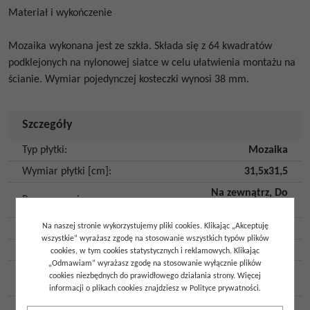
Materiał i wykończenie
Mozaika wykonana jest ze szkła. Składa się z 64 kwadratów
podklejonych na nylonowej siatce w celu ułatwienia montażu na
ścianie. Wymiar pojedynczej kosteczki wynosi 38 mm.
Szczegóły
Typ płytki
:
Mozaika
Wymiar płytki [cm]
:
31,5x31,5
Na zewnątrz
,
Do
Przeznaczenie
:
wewnątrz
Na naszej stronie wykorzystujemy pliki cookies. Klikając „Akceptuję
Rodzaj płytki
:
Ścienna
,
Podłogowa
wszystkie” wyrażasz zgodę na stosowanie wszystkich typów plików
Rodzaj powierzchni
:
Gładka
cookies, w tym cookies statystycznych i reklamowych. Klikając
„Odmawiam” wyrażasz zgodę na stosowanie wyłącznie plików
Wykończenie
cookies niezbędnych do prawidłowego działania strony. Więcej
Połysk
powierzchni
:
informacji o plikach cookies znajdziesz w Polityce prywatności.
Imitacja
:
Kamień