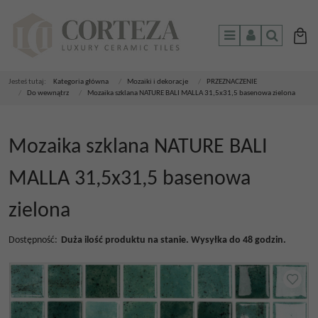
Menu
Panel
Szukaj
Jesteś tutaj:
Kategoria główna
/
Mozaiki i dekoracje
/
PRZEZNACZENIE
/
Do wewnątrz
/
Mozaika szklana NATURE BALI MALLA 31,5x31,5 basenowa zielona
Mozaika szklana NATURE BALI
MALLA 31,5x31,5 basenowa
zielona
Dostępność
:
Duża ilość produktu na stanie. Wysyłka do 48 godzin.