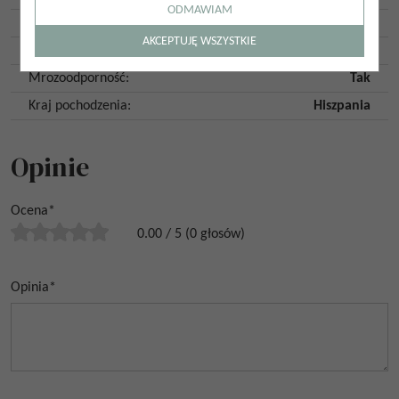
ODMAWIAM
Kolor
:
Zielony
AKCEPTUJĘ WSZYSTKIE
Kształt
:
Kwadrat
Mrozoodporność
:
Tak
Kraj pochodzenia
:
Hiszpania
Opinie
Ocena
*
0.00
/
5
(
0
głosów)
Opinia
*