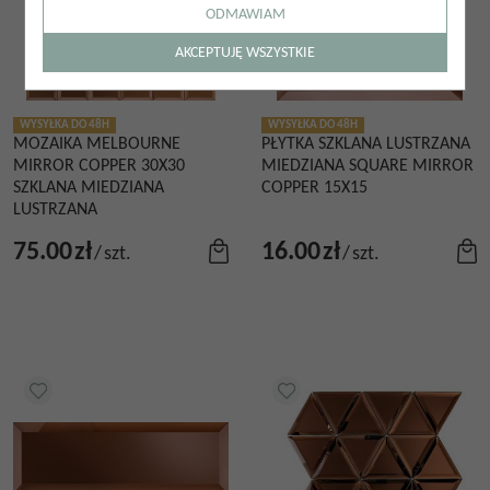
ODMAWIAM
AKCEPTUJĘ WSZYSTKIE
WYSYŁKA DO 48H
WYSYŁKA DO 48H
MOZAIKA MELBOURNE
PŁYTKA SZKLANA LUSTRZANA
MIRROR COPPER 30X30
MIEDZIANA SQUARE MIRROR
SZKLANA MIEDZIANA
COPPER 15X15
LUSTRZANA
75.00
zł
16.00
zł
/
szt.
/
szt.