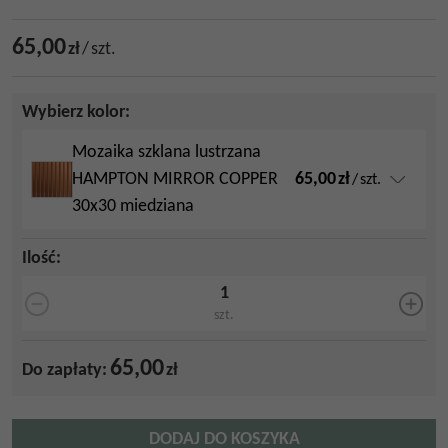
65,00
zł
/
szt.
Wybierz kolor:
Mozaika szklana lustrzana
65,00
zł
HAMPTON MIRROR COPPER
/
szt.
30x30 miedziana
Ilość
:
szt.
65,00
Do zapłaty:
zł
DODAJ DO KOSZYKA