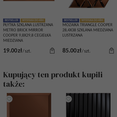
BESTSELLER
WYSYŁKA DO 48H
BESTSELLER
WYSYŁKA DO 48H
PŁYTKA SZKLANA LUSTRZANA
MOZAIKA TRIANGLE COOPER
METRO BRICK MIRROR
28,4X38 SZKLANA MIEDZIANA
COOPER 9,8X29,8 CEGIEŁKA
LUSTRZANA
MIEDZIANA
19.00
zł
85.00
zł
/
szt.
/
szt.
Kupujący ten produkt kupili
także: