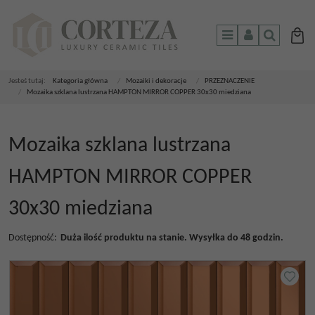
Menu
Panel
Szukaj
Jesteś tutaj:
Kategoria główna
/
Mozaiki i dekoracje
/
PRZEZNACZENIE
/
Mozaika szklana lustrzana HAMPTON MIRROR COPPER 30x30 miedziana
Mozaika szklana lustrzana
HAMPTON MIRROR COPPER
30x30 miedziana
Dostępność
:
Duża ilość produktu na stanie. Wysyłka do 48 godzin.