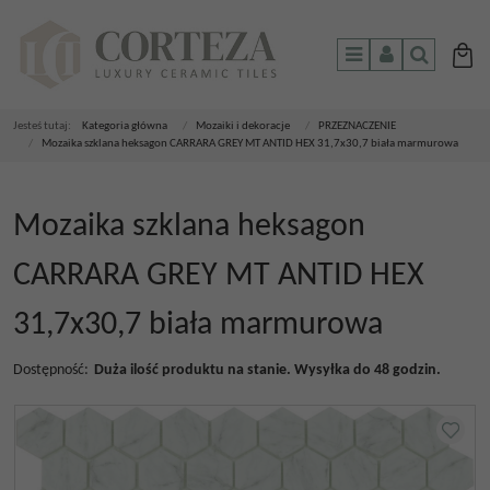
Menu
Panel
Szukaj
Jesteś tutaj:
Kategoria główna
/
Mozaiki i dekoracje
/
PRZEZNACZENIE
/
Mozaika szklana heksagon CARRARA GREY MT ANTID HEX 31,7x30,7 biała marmurowa
Mozaika szklana heksagon
CARRARA GREY MT ANTID HEX
31,7x30,7 biała marmurowa
Dostępność
:
Duża ilość produktu na stanie. Wysyłka do 48 godzin.