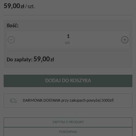
59,00
zł
/
szt.
Ilość
:
szt.
59,00
Do zapłaty:
zł
DODAJ DO KOSZYKA
DARMOWA DOSTAWA przy zakupach powyżej 5000zł!
ZAPYTAJ O PRODUKT
PORÓWNAJ