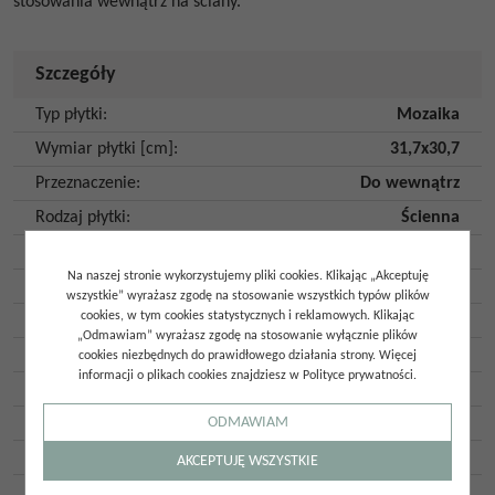
stosowania wewnątrz na ściany.
Szczegóły
Typ płytki
:
Mozaika
Wymiar płytki [cm]
:
31,7x30,7
Przeznaczenie
:
Do wewnątrz
Rodzaj płytki
:
Ścienna
Rodzaj powierzchni
:
Gładka
Na naszej stronie wykorzystujemy pliki cookies. Klikając „Akceptuję
Wykończenie powierzchni
:
Mat
wszystkie” wyrażasz zgodę na stosowanie wszystkich typów plików
cookies, w tym cookies statystycznych i reklamowych. Klikając
Imitacja
:
Kamień
,
Marmur
„Odmawiam” wyrażasz zgodę na stosowanie wyłącznie plików
Kolor
:
Biały
cookies niezbędnych do prawidłowego działania strony. Więcej
informacji o plikach cookies znajdziesz w Polityce prywatności.
Kształt
:
Heksagon
Mrozoodporność
:
Nie
ODMAWIAM
Kraj pochodzenia
:
Hiszpania
AKCEPTUJĘ WSZYSTKIE