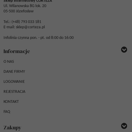
Sklep internetowy CORTEZA
Ul. Wilanowska 8G lok. 20
05-500 Józefosław
Tel.: (
+48) 793 033 181
E-mail:
sklep@corteza.pl
Infolinia czynna pon. - pt. od 8:00 do 16:00
Informacje
O NAS
DANE FIRMY
LOGOWANIE
REJESTRACJA
KONTAKT
FAQ
Zakupy