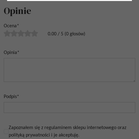
Opinie
Ocena
*
0.00
/
5
(
0
głosów)
Opinia
*
Podpis
*
Zapoznałem się z regulaminem sklepu internetowego oraz
polityką prywatności i je akceptuję.