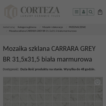
Menu
Panel
Szukaj
Jesteś tutaj:
Kategoria główna
/
Mozaiki i dekoracje
/
PRZEZNACZENIE
/
Mozaika szklana CARRARA GREY BR 31,5x31,5 biała marmurowa
Mozaika szklana CARRARA GREY
BR 31,5x31,5 biała marmurowa
Dostępność
:
Duża ilość produktu na stanie. Wysyłka do 48 godzin.