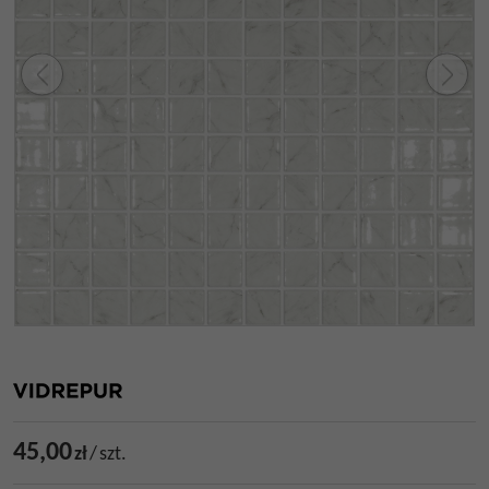
45,00
zł
/
szt.