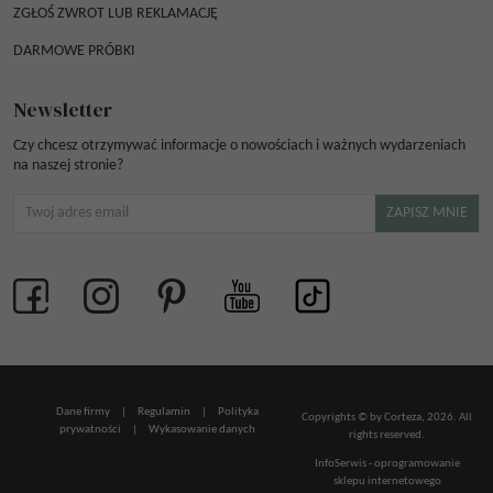
ZGŁOŚ ZWROT LUB REKLAMACJĘ
DARMOWE PRÓBKI
Newsletter
Czy chcesz otrzymywać informacje o nowościach i ważnych wydarzeniach
na naszej stronie?
Dane firmy
|
Regulamin
|
Polityka
Copyrights © by Corteza, 2026. All
prywatności
|
Wykasowanie danych
rights reserved.
InfoSerwis
-
oprogramowanie
sklepu internetowego