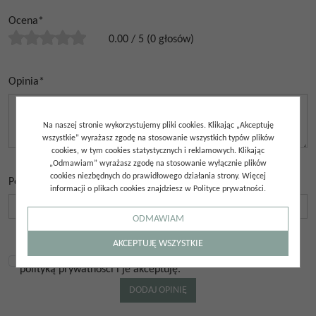
Ocena
*
0.00
/
5
(
0
głosów)
Opinia
*
Na naszej stronie wykorzystujemy pliki cookies. Klikając „Akceptuję
wszystkie” wyrażasz zgodę na stosowanie wszystkich typów plików
cookies, w tym cookies statystycznych i reklamowych. Klikając
„Odmawiam” wyrażasz zgodę na stosowanie wyłącznie plików
cookies niezbędnych do prawidłowego działania strony. Więcej
Podpis
*
informacji o plikach cookies znajdziesz w Polityce prywatności.
ODMAWIAM
AKCEPTUJĘ WSZYSTKIE
Zapoznałem się z regulaminem sklepu internetowego oraz
polityką prywatności i je akceptuję.