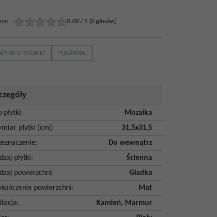
na
:
0.00
/
5
(
0
głosów)
APYTAJ O PRODUKT
PORÓWNAJ
czegóły
p płytki
:
Mozaika
miar płytki [cm]
:
31,5x31,5
zeznaczenie
:
Do wewnątrz
dzaj płytki
:
Ścienna
dzaj powierzchni
:
Gładka
kończenie powierzchni
:
Mat
itacja
:
Kamień
,
Marmur