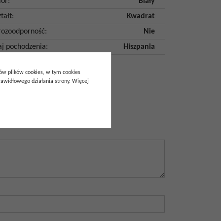
lor
:
Biały
tałt
:
Kwadrat
ozoodporność
:
Nie
aj pochodzenia
:
Hiszpania
pów plików cookies, w tym cookies
awidłowego działania strony. Więcej