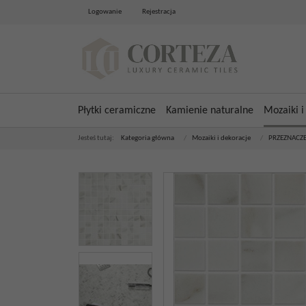
Logowanie
Rejestracja
Płytki ceramiczne
Kamienie naturalne
Mozaiki i
Jesteś tutaj:
Kategoria główna
/
Mozaiki i dekoracje
/
PRZEZNACZE