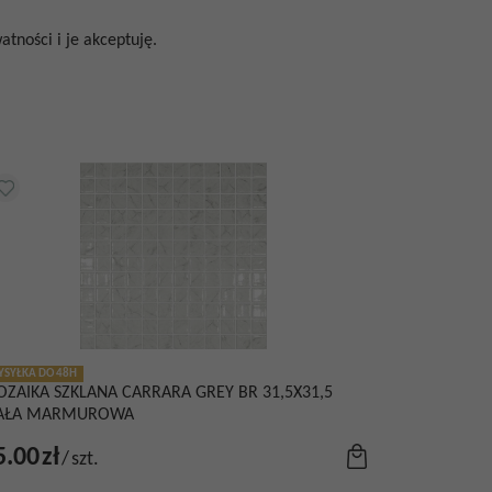
tności i je akceptuję.
SYŁKA DO 48H
ZAIKA SZKLANA CARRARA GREY BR 31,5X31,5
IAŁA MARMUROWA
5.00
zł
/
szt.