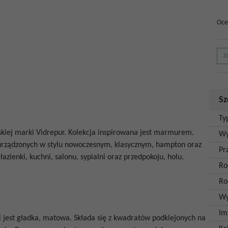
Oce
Z
Sz
Ty
kiej marki Vidrepur. Kolekcja inspirowana jest marmurem.
Wy
urządzonych w stylu nowoczesnym, klasycznym, hampton oraz
Pr
azienki, kuchni, salonu, sypialni oraz przedpokoju, holu.
Ro
Ro
Wy
Im
i jest gładka, matowa. Składa się z kwadratów podklejonych na