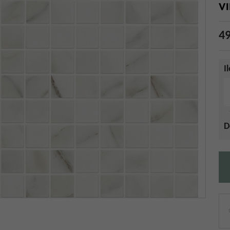
49
I
D