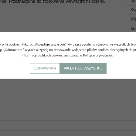
Ko
anie. Przeznaczona do stosowania wewnątrz na ściany.
Ksz
Mr
Kr
 pliki cookies. Klikając „Akceptuję wszystkie” wyrażasz zgodę na stosowanie wszystkich ty
ając „Odmawiam” wyrażasz zgodę na stosowanie wyłącznie plików cookies niezbędnych do pr
informacji o plikach cookies znajdziesz w Polityce prywatności.
ODMAWIAM
AKCEPTUJĘ WSZYSTKIE
0.00
/
5
(
0
głosów)