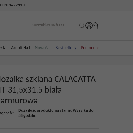
14 DNI NA ZWROT
ekta
Architekci
Nowości
Bestsellery
Promocje
ozaika szklana CALACATTA
T 31,5x31,5 biała
armurowa
Duża ilość produktu na stanie. Wysyłka do
tępność
:
48 godzin.