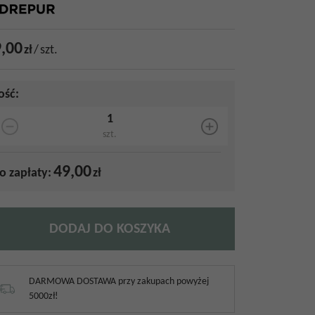
,00
zł
/
szt.
lość
:
szt.
49,00
o zapłaty:
zł
DODAJ DO KOSZYKA
DARMOWA DOSTAWA przy zakupach powyżej
5000zł!