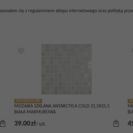
poznałem się z regulaminem sklepu internetowego oraz polityką prywa
WYSYŁKA DO 48H
WY
MOZAIKA SZKLANA ANTARCTICA COLD 31,5X31,5
MO
BIAŁA MARMUROWA
B
39.00
zł
4
/
szt.