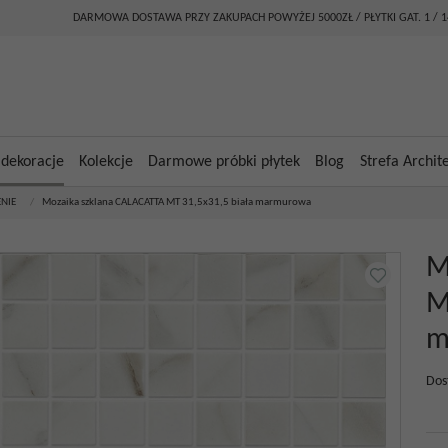
DARMOWA DOSTAWA PRZY ZAKUPACH POWYŻEJ 5000ZŁ / PŁYTKI GAT. 1 / 
 dekoracje
Kolekcje
Darmowe próbki płytek
Blog
Strefa Archit
NIE
/
Mozaika szklana CALACATTA MT 31,5x31,5 biała marmurowa
M
M
m
Dos