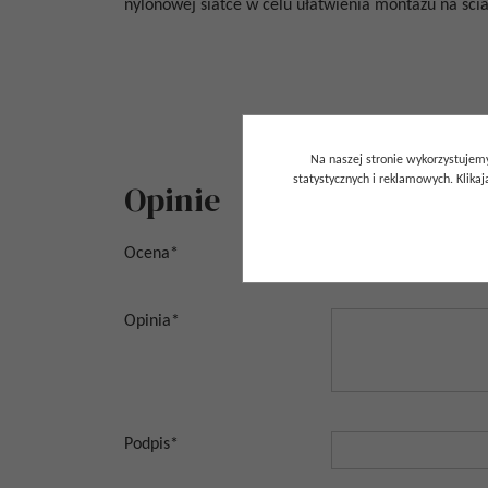
nylonowej siatce w celu ułatwienia montażu na ści
Na naszej stronie wykorzystujemy
statystycznych i reklamowych. Klik
Opinie
Ocena
*
Opinia
*
Podpis
*