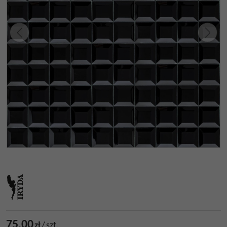
75,00
zł
/
szt.