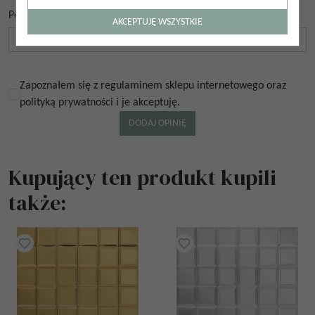
Podpis
*
AKCEPTUJĘ WSZYSTKIE
Zapoznałem się z regulaminem sklepu internetowego oraz
polityką prywatności i je akceptuję.
Kupujący ten produkt kupili
także: