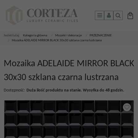
Menu
Panel
Szukaj
Jesteś tutaj:
Kategoria główna
/
Mozaiki i dekoracje
/
PRZEZNACZENIE
/
Mozaika ADELAIDE MIRROR BLACK 30x30 szklana czarna lustrzana
Mozaika ADELAIDE MIRROR BLACK
30x30 szklana czarna lustrzana
Dostępność
:
Duża ilość produktu na stanie. Wysyłka do 48 godzin.