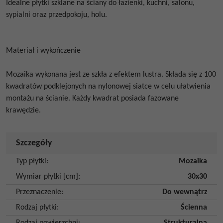
Idealne płytki szklane na ściany do łazienki, kuchni, salonu,
sypialni oraz przedpokoju, holu.
Materiał i wykończenie
Mozaika wykonana jest ze szkła z efektem lustra. Składa się z 100
kwadratów podklejonych na nylonowej siatce w celu ułatwienia
montażu na ścianie. Każdy kwadrat posiada fazowane
krawędzie.
Szczegóły
Typ płytki
:
Mozaika
Wymiar płytki [cm]
:
30x30
Przeznaczenie
:
Do wewnątrz
Rodzaj płytki
:
Ścienna
Rodzaj powierzchni
:
Strukturalna