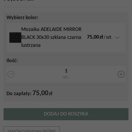
Wybierz kolor:
Mozaika ADELAIDE MIRROR
75,00
zł
BLACK 30x30 szklana czarna
/
szt.
lustrzana
Ilość
:
szt.
75,00
Do zapłaty:
zł
DODAJ DO KOSZYKA
ZAMÓW DARMOWĄ PRÓBKĘ