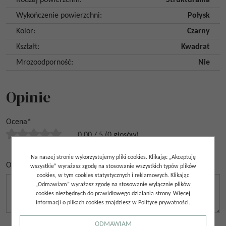
Wykończenie powierzchni
:
Połysk
Kolor
:
Czarny
Kształt
:
Kwadrat
Mrozoodporność
:
Nie
Opinie
Ocena
*
0.00
/
5
(
0
głosów)
Na naszej stronie wykorzystujemy pliki cookies. Klikając „Akceptuję
Opinia
*
wszystkie” wyrażasz zgodę na stosowanie wszystkich typów plików
cookies, w tym cookies statystycznych i reklamowych. Klikając
„Odmawiam” wyrażasz zgodę na stosowanie wyłącznie plików
cookies niezbędnych do prawidłowego działania strony. Więcej
informacji o plikach cookies znajdziesz w Polityce prywatności.
ODMAWIAM