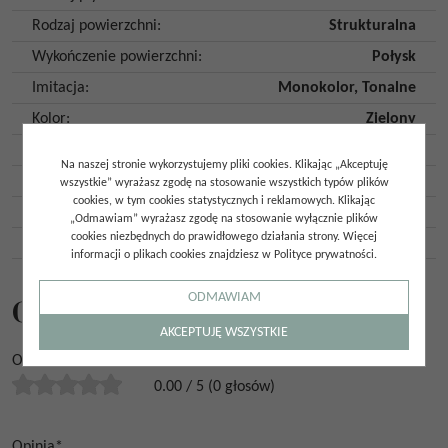
Rodzaj powierzchni
:
Strukturalna
Wykończenie powierzchni
:
Połysk
Imitacja
:
Monokolor
,
Tonalne
Kolor
:
Zielony
Mrozoodporność
:
Nie
Na naszej stronie wykorzystujemy pliki cookies. Klikając „Akceptuję
Ilość szt. w opakowaniu
:
55
wszystkie” wyrażasz zgodę na stosowanie wszystkich typów plików
cookies, w tym cookies statystycznych i reklamowych. Klikając
Ilość m2 w opakowaniu
:
1
„Odmawiam” wyrażasz zgodę na stosowanie wyłącznie plików
cookies niezbędnych do prawidłowego działania strony. Więcej
Kraj pochodzenia
:
Hiszpania
informacji o plikach cookies znajdziesz w Polityce prywatności.
ODMAWIAM
Opinie
AKCEPTUJĘ WSZYSTKIE
Ocena
*
0.00
/
5
(
0
głosów)
Opinia
*