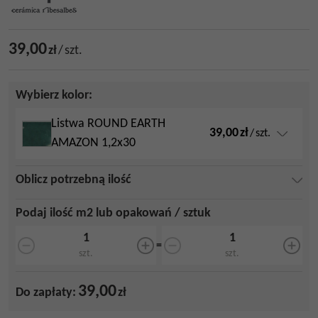
39,00
zł
/
szt.
Wybierz kolor:
Listwa ROUND EARTH
39,00
zł
/
szt.
AMAZON 1,2x30
Oblicz potrzebną ilość
Podaj ilość m2 lub opakowań / sztuk
=
szt.
szt.
39,00
Do zapłaty:
zł