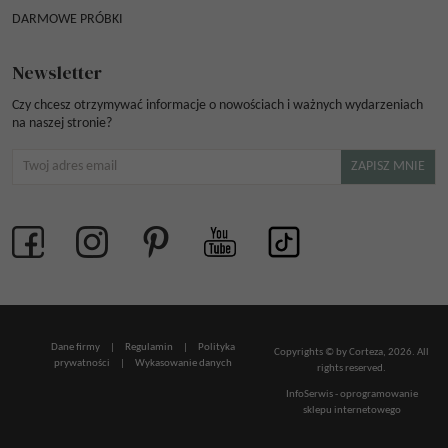
DARMOWE PRÓBKI
Newsletter
Czy chcesz otrzymywać informacje o nowościach i ważnych wydarzeniach
na naszej stronie?
Dane firmy
|
Regulamin
|
Polityka
Copyrights © by Corteza, 2026. All
prywatności
|
Wykasowanie danych
rights reserved.
InfoSerwis
-
oprogramowanie
sklepu internetowego