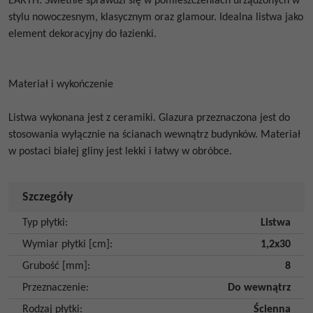
EARTH. Świetnie sprawdzi się w pomieszczeniach urządzonych w
stylu nowoczesnym, klasycznym oraz glamour. Idealna listwa jako
element dekoracyjny do łazienki.
Materiał i wykończenie
Listwa wykonana jest z ceramiki. Glazura przeznaczona jest do
stosowania wyłącznie na ścianach wewnątrz budynków. Materiał
w postaci białej gliny jest lekki i łatwy w obróbce.
Szczegóły
Typ płytki
:
Listwa
Wymiar płytki [cm]
:
1,2x30
Grubość [mm]
:
8
Przeznaczenie
:
Do wewnątrz
Rodzaj płytki
:
Ścienna