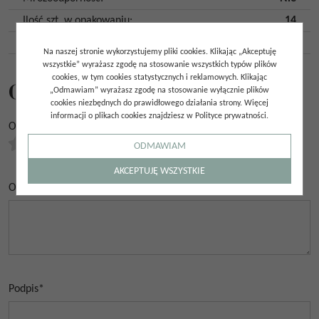
Ilość szt. w opakowaniu
:
14
Kraj pochodzenia
:
Polska
Na naszej stronie wykorzystujemy pliki cookies. Klikając „Akceptuję
wszystkie” wyrażasz zgodę na stosowanie wszystkich typów plików
cookies, w tym cookies statystycznych i reklamowych. Klikając
Opinie
„Odmawiam” wyrażasz zgodę na stosowanie wyłącznie plików
cookies niezbędnych do prawidłowego działania strony. Więcej
informacji o plikach cookies znajdziesz w Polityce prywatności.
Ocena
*
0.00
/
5
(
0
głosów)
ODMAWIAM
AKCEPTUJĘ WSZYSTKIE
Opinia
*
Podpis
*