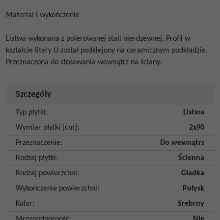
Materiał i wykończenie
Listwa wykonana z polerowanej stali nierdzewnej. Profil w
kształcie litery U został podklejony na ceramicznym podkładzie.
Przeznaczona do stosowania wewnątrz na ściany.
Szczegóły
Typ płytki
:
Listwa
Wymiar płytki [cm]
:
2x90
Przeznaczenie
:
Do wewnątrz
Rodzaj płytki
:
Ścienna
Rodzaj powierzchni
:
Gładka
Wykończenie powierzchni
:
Połysk
Kolor
:
Srebrny
Mrozoodporność
:
Nie