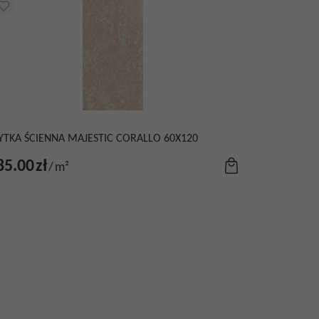
YTKA ŚCIENNA MAJESTIC CORALLO 60X120
85.00
zł
/
m²