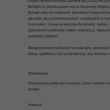
Listwa ceramiczna biała ozdobna
BELLAGIO MOLDU
Bellagio to ponadczasowy wyraz klasycznej elegancj
Bellagio oferuje możliwość tworzenia trójwymiarowy
sprawdzi się w pomieszczeniach urządzonych w styl
francuskim. Listwa ceramiczna do łazienki, kuchni, s
użyteczności publicznej: hoteli, restauracji, luksu
pomiędzy płytkami.
Nieograniczone możliwości aranżacyjne, ponieważ 
listwy z płytkami z tej samej kolekcji, aby stworzy
Wykończenie
Powierzchnia płytki jest matowa. Listwy matowe char
światła.
Materiał