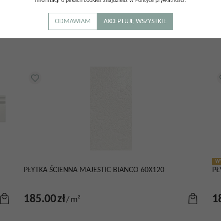
informacji o plikach cookies znajdziesz w Polityce prywatności.
poznałem się z regulaminem sklepu internetowego oraz polityką prywa
ODMAWIAM
AKCEPTUJĘ WSZYSTKIE
WY
PŁYTKA ŚCIENNA MAJESTIC BIANCO 60X120
PŁ
185.00
zł
1
/
m²