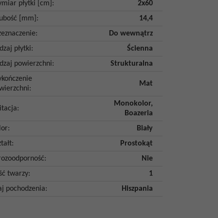
miar płytki [cm]
:
2x60
ubość [mm]
:
14,4
zeznaczenie
:
Do wewnątrz
dzaj płytki
:
Ścienna
dzaj powierzchni
:
Strukturalna
kończenie
Mat
wierzchni
:
Monokolor
,
itacja
:
Boazeria
lor
:
Biały
tałt
:
Prostokąt
ozoodporność
:
Nie
ość twarzy
:
1
aj pochodzenia
:
Hiszpania