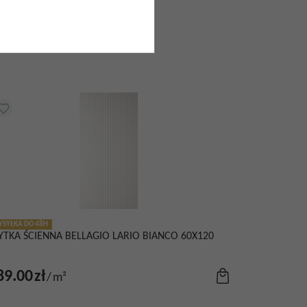
tności i je akceptuję.
SYŁKA DO 48H
YTKA ŚCIENNA BELLAGIO LARIO BIANCO 60X120
89.00
zł
/
m²