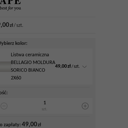
,00
zł
/
szt.
ybierz kolor:
Listwa ceramiczna
BELLAGIO MOLDURA
49,00
zł
/
szt.
SORICO BIANCO
2X60
lość
:
szt.
49,00
o zapłaty:
zł