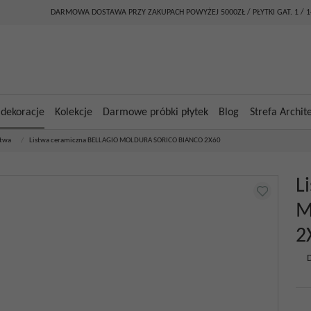
DARMOWA DOSTAWA PRZY ZAKUPACH POWYŻEJ 5000ZŁ / PŁYTKI GAT. 1 / 
 dekoracje
Kolekcje
Darmowe próbki płytek
Blog
Strefa Archit
stwa
/
Listwa ceramiczna BELLAGIO MOLDURA SORICO BIANCO 2X60
L
M
2