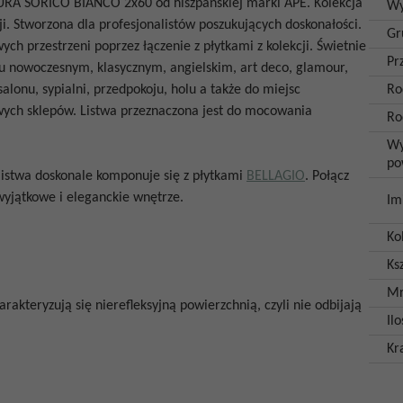
RA SORICO BIANCO 2x60
od
hiszpańskiej marki APE. Kolekcja
Wy
i. Stworzona dla profesjonalistów poszukujących doskonałości.
Gr
ch przestrzeni poprzez łączenie z płytkami z kolekcji.
Świetnie
Pr
u nowoczesnym, klasycznym, angielskim, art deco, glamour,
alonu, sypialni, przedpokoju, holu a także do miejsc
Ro
sowych sklepów. Listwa przeznaczona jest do mocowania
Ro
Wy
po
listwa doskonale komponuje się z płytkami
BELLAGIO
. Połącz
ć wyjątkowe i eleganckie wnętrze.
Im
Ko
Ksz
Mr
akteryzują się nierefleksyjną powierzchnią, czyli nie odbijają
Il
Kr