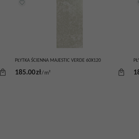
PŁYTKA ŚCIENNA MAJESTIC VERDE 60X120
PŁ
185.00
zł
1
/
m²