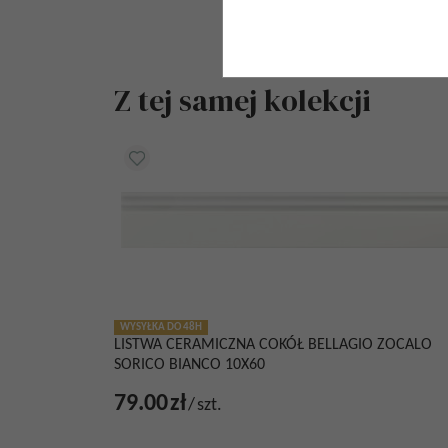
Za
Z tej samej kolekcji
WYSYŁKA DO 48H
LISTWA CERAMICZNA COKÓŁ BELLAGIO ZOCALO
SORICO BIANCO 10X60
79.00
zł
/
szt.