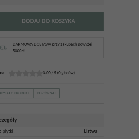
DODAJ DO KOSZYKA
DARMOWA DOSTAWA przy zakupach powyżej
5000zł!
na
:
0.00
/
5
(
0
głosów)
APYTAJ O PRODUKT
PORÓWNAJ
czegóły
p płytki
:
Listwa