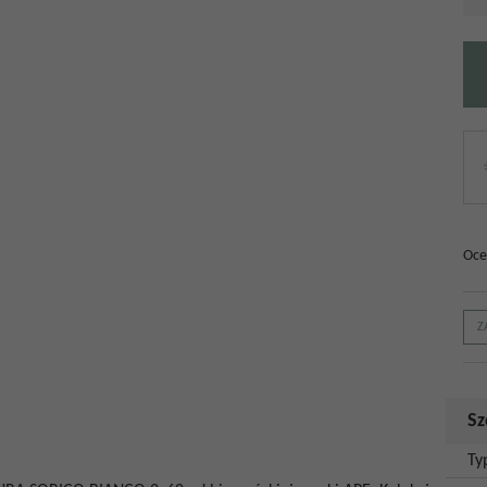
Oce
Z
Sz
Ty