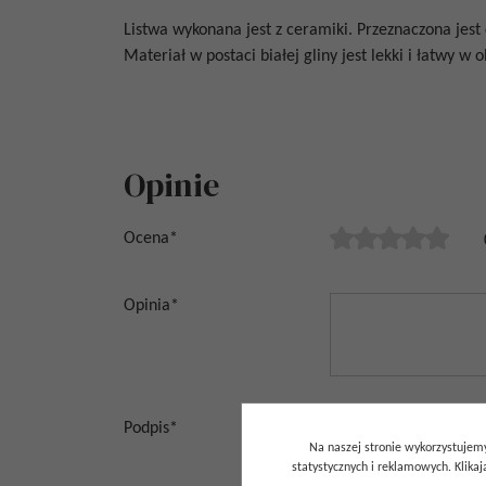
Listwa wykonana jest z ceramiki. Przeznaczona jes
Materiał w postaci białej gliny jest lekki i łatwy w 
Opinie
Ocena
*
Opinia
*
Podpis
*
Na naszej stronie wykorzystujemy
statystycznych i reklamowych. Klik