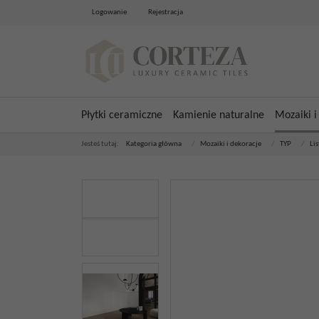
Logowanie
Rejestracja
Płytki ceramiczne
Kamienie naturalne
Mozaiki i
Jesteś tutaj:
Kategoria główna
/
Mozaiki i dekoracje
/
TYP
/
Li