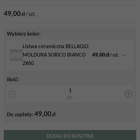
49,00
zł
/
szt.
Wybierz kolor:
Listwa ceramiczna BELLAGIO
49,00
zł
MOLDURA SORICO BIANCO
/
szt.
2X60
Ilość
:
szt.
49,00
Do zapłaty:
zł
DODAJ DO KOSZYKA