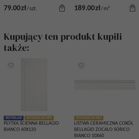
79.00
zł
189.00
zł
/
szt.
/
m²
Kupujący ten produkt kupili
także:
BESTSELLER
WYSYŁKA DO 48H
WYSYŁKA DO 48H
PŁYTKA ŚCIENNA BELLAGIO
LISTWA CERAMICZNA COKÓŁ
BIANCO 60X120
BELLAGIO ZOCALO SORICO
BIANCO 10X60