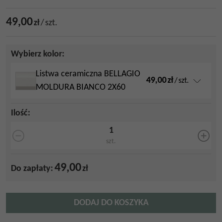
49,00
zł
/
szt.
Wybierz kolor:
Listwa ceramiczna BELLAGIO
49,00
zł
/
szt.
MOLDURA BIANCO 2X60
Ilość
:
szt.
49,00
Do zapłaty:
zł
DODAJ DO KOSZYKA