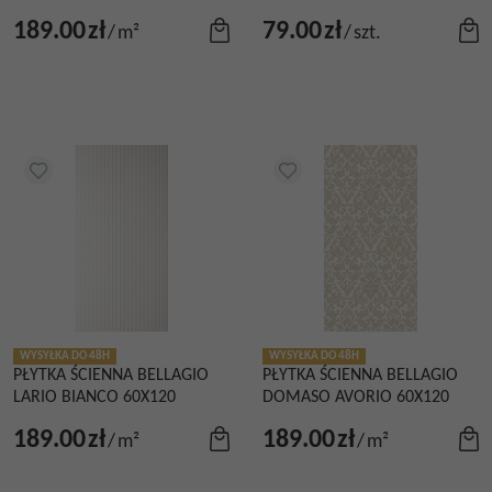
189.00
zł
79.00
zł
/
m²
/
szt.
WYSYŁKA DO 48H
WYSYŁKA DO 48H
PŁYTKA ŚCIENNA BELLAGIO
PŁYTKA ŚCIENNA BELLAGIO
LARIO BIANCO 60X120
DOMASO AVORIO 60X120
189.00
zł
189.00
zł
/
m²
/
m²