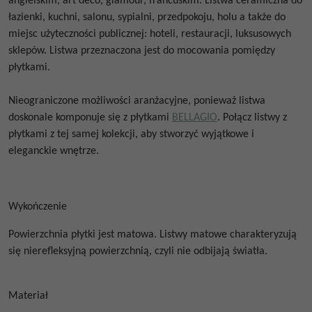
angielskim, art deco, glamour, francuskim. Listwa ceramiczna do
łazienki, kuchni, salonu, sypialni, przedpokoju, holu a także do
miejsc użyteczności publicznej: hoteli, restauracji, luksusowych
sklepów. Listwa przeznaczona jest do mocowania pomiędzy
płytkami.
Nieograniczone możliwości aranżacyjne, ponieważ listwa
doskonale komponuje się z płytkami
BELLAGIO
. Połącz listwy z
płytkami z tej samej kolekcji, aby stworzyć wyjątkowe i
eleganckie wnętrze.
Wykończenie
Powierzchnia płytki jest matowa. Listwy matowe charakteryzują
się nierefleksyjną powierzchnią, czyli nie odbijają światła.
Materiał