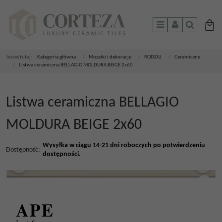
Menu
Panel
Szukaj
Jesteś tutaj:
Kategoria główna
/
Mozaiki i dekoracje
/
RODZAJ
/
Ceramiczne
/
Listwa ceramiczna BELLAGIO MOLDURA BEIGE 2x60
Listwa ceramiczna BELLAGIO
MOLDURA BEIGE 2x60
Wysyłka w ciągu 14-21 dni roboczych po potwierdzeniu
Dostępność
:
dostępności.