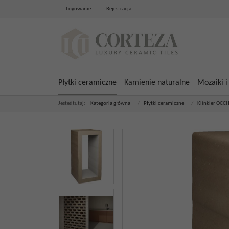
Logowanie
Rejestracja
Płytki ceramiczne
Kamienie naturalne
Mozaiki i
Jesteś tutaj:
Kategoria główna
/
Płytki ceramiczne
/
Klinkier OCC