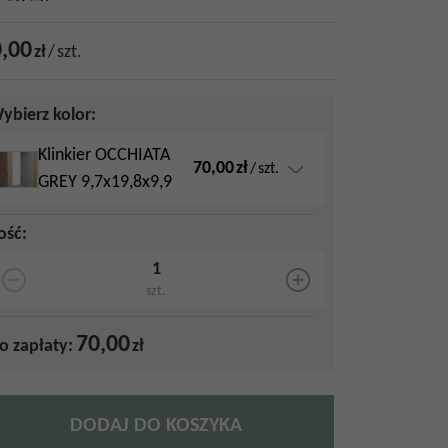
,00
zł
/
szt.
ybierz kolor:
Klinkier OCCHIATA
70,00
zł
/
szt.
GREY 9,7x19,8x9,9
lość
:
szt.
70,00
o zapłaty:
zł
DODAJ DO KOSZYKA