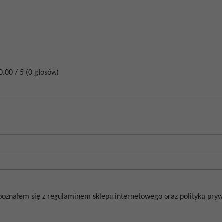
0.00
/
5
(
0
głosów)
poznałem się z regulaminem sklepu internetowego oraz polityką prywa