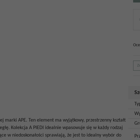
Oce
Z
Sz
Ty
Wy
iej marki APE. Ten element ma wyjątkowy, przestrzenny kształt
Gr
egłę. Kolekcja
A PIEDI
idealnie wpasowuje się w każdy rodzaj
iące w niedoskonałości sprawiają, że jest to idealny wybór do
Pr