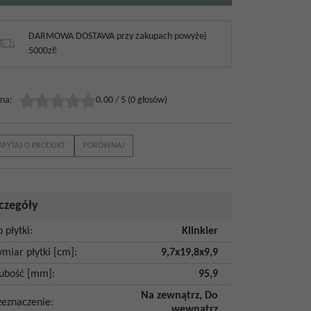
DARMOWA DOSTAWA przy zakupach powyżej
5000zł!
na
:
0.00
/
5
(
0
głosów)
APYTAJ O PRODUKT
PORÓWNAJ
czegóły
p płytki
:
Klinkier
miar płytki [cm]
:
9,7x19,8x9,9
ubość [mm]
:
95,9
Na zewnątrz
,
Do
zeznaczenie
:
wewnątrz