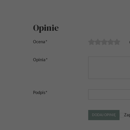
Opinie
Ocena
*
Opinia
*
Podpis
*
Za