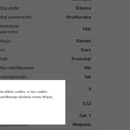
dzaj płytki
:
Ścienna
dzaj powierzchni
:
Strukturalna
kończenie
Mat
wierzchni
:
itacja
:
Kamień
lor
:
Szary
tałt
:
Prostokąt
ytka rektyfikowana
:
Nie
ozoodporność
:
Tak
ść szt. w
6
akowaniu
:
pów plików cookies, w tym cookies
awidłowego działania strony. Więcej
ość m2 w
0,12
akowaniu
:
tunek
:
Gat. 1
aj pochodzenia
:
Hiszpania