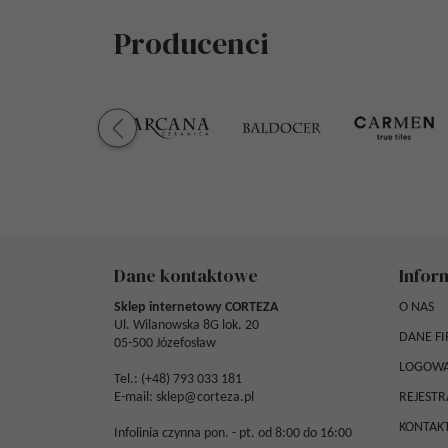
Producenci
Dane kontaktowe
Infor
Sklep internetowy CORTEZA
O NAS
Ul. Wilanowska 8G lok. 20
DANE F
05-500 Józefosław
LOGOWA
Tel.: (
+48) 793 033 181
E-mail:
sklep@corteza.pl
REJESTR
KONTAK
Infolinia czynna pon. - pt. od 8:00 do 16:00