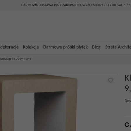
DARMOWA DOSTAWA PRZY ZAKUPACH POWYŻEJ 5000ZŁ / PŁYTKI GAT. 1 / 
 dekoracje
Kolekcje
Darmowe próbki płytek
Blog
Strefa Archit
HIATA GREY 9,7x19,8x9,9
K
9
Dos