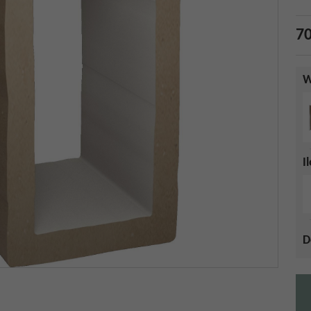
70
W
I
D