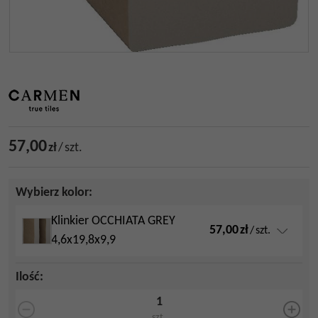
57,00
zł
/
szt.
Wybierz kolor:
Klinkier OCCHIATA GREY
57,00
zł
/
szt.
4,6x19,8x9,9
Ilość
:
szt.