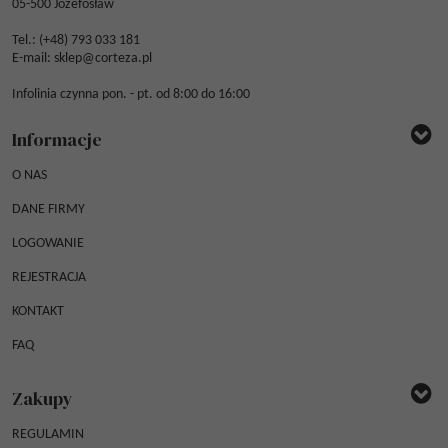
05-500 Józefosław
Tel.: (
+48) 793 033 181
E-mail:
sklep@corteza.pl
Infolinia czynna pon. - pt. od 8:00 do 16:00
Informacje
O NAS
DANE FIRMY
LOGOWANIE
REJESTRACJA
KONTAKT
FAQ
Zakupy
REGULAMIN