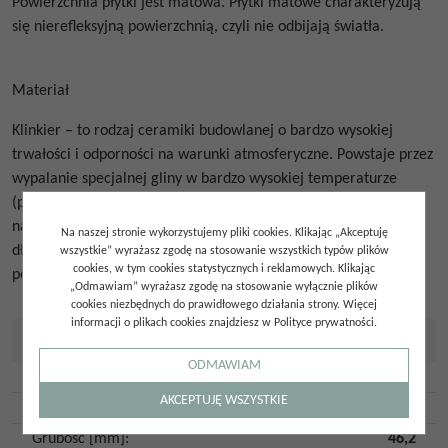
Powierzchnia płytki jest matowa. Płytki matowe charakteryzują
się nierefleksyjną powierzchnią, czyli nie odbijają światła.
Materiał
Klinkier – to rodzaj ceramiki budowlanej o bardzo wysokiej
trwałości i odporności na warunki atmosferyczne. Powstaje przez
wypalanie specjalnej gliny w bardzo wysokiej temperaturze
(powyżej 1100°C), co nadaje mu dużą gęstość i niską
nasiąkliwość. Klinkier to materiał ceniony za estetykę i
Na naszej stronie wykorzystujemy pliki cookies. Klikając „Akceptuję
długowieczność – często stosowany w budownictwie o
wszystkie” wyrażasz zgodę na stosowanie wszystkich typów plików
cookies, w tym cookies statystycznych i reklamowych. Klikając
podwyższonych wymaganiach trwałościowych.
„Odmawiam” wyrażasz zgodę na stosowanie wyłącznie plików
cookies niezbędnych do prawidłowego działania strony. Więcej
informacji o plikach cookies znajdziesz w Polityce prywatności.
Szczegóły
ODMAWIAM
Typ płytki
:
Klinkier
AKCEPTUJĘ WSZYSTKIE
Wymiar płytki [cm]
:
4,6x19,8x9,9
Grubość [mm]
:
46,2