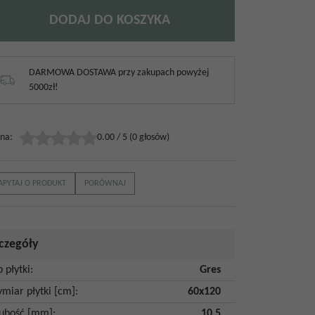
DODAJ DO KOSZYKA
DARMOWA DOSTAWA przy zakupach powyżej
5000zł!
na
:
0.00
/
5
(
0
głosów)
APYTAJ O PRODUKT
PORÓWNAJ
czegóły
p płytki
:
Gres
miar płytki [cm]
:
60x120
ubość [mm]
:
10,5