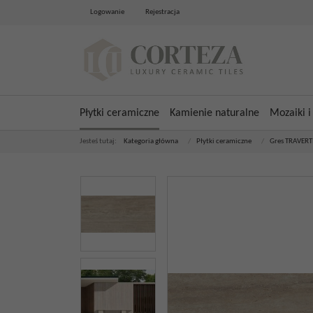
Logowanie
Rejestracja
Płytki ceramiczne
Kamienie naturalne
Mozaiki i
Jesteś tutaj:
Kategoria główna
/
Płytki ceramiczne
/
Gres TRAVER