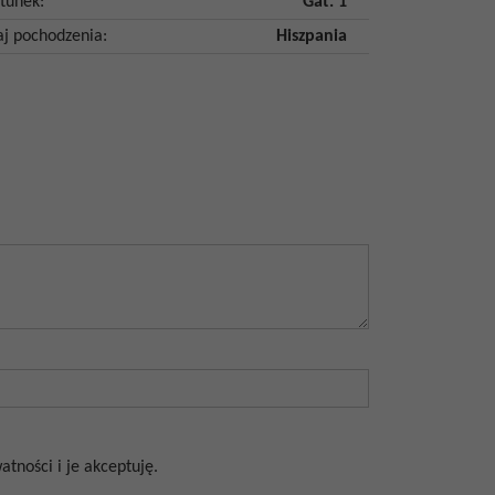
tunek
:
Gat. 1
aj pochodzenia
:
Hiszpania
tności i je akceptuję.