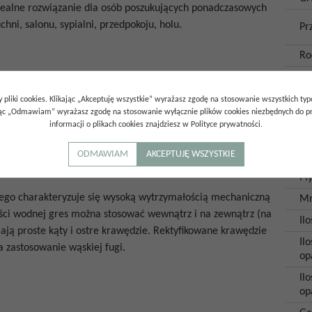
dealne rozwiązanie dla osób poszukujących ponadczasowych
chni, salonu, sypialni, przedpokoju, holu.
Pr
Ro
Wy
po
 pliki cookies. Klikając „Akceptuję wszystkie” wyrażasz zgodę na stosowanie wszystkich ty
tki matowe
charakteryzują się nierefleksyjną powierzchnią, czyli
Im
ając „Odmawiam” wyrażasz zgodę na stosowanie wyłącznie plików cookies niezbędnych do pr
informacji o plikach cookies znajdziesz w Polityce prywatności.
Ko
ODMAWIAM
AKCEPTUJĘ WSZYSTKIE
Ksz
Pł
ego charakteryzuje się wysoką wytrzymałością mechaniczną
Mr
wości wodnej gres można stosować wewnątrz i na zewnątrz (na
Il
mają proste kąty i ostre krawędzie. Rektyfikowane krawędzie
Ilo
a zastosowanie wąskiej fugi.
op
Il
op