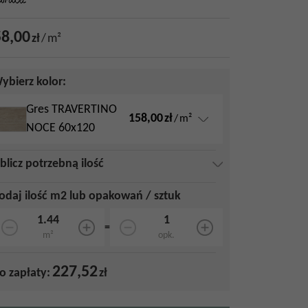
8,00
zł
/
m²
ybierz kolor:
Gres TRAVERTINO
158,00
zł
/
m²
NOCE 60x120
blicz potrzebną ilość
odaj ilość m2 lub opakowań / sztuk
=
m²
opk.
227,52
o zapłaty:
zł