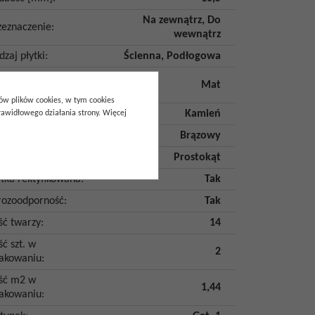
Na zewnątrz
,
Do
zeznaczenie
:
wewnątrz
dzaj płytki
:
Ścienna
,
Podłogowa
kończenie
Mat
wierzchni
:
pów plików cookies, w tym cookies
itacja
:
Kamień
awidłowego działania strony. Więcej
lor
:
Brązowy
tałt
:
Prostokąt
ytka rektyfikowana
:
Tak
ozoodporność
:
Tak
ość twarzy
:
14
ść szt. w
2
akowaniu
:
ość m2 w
1,44
akowaniu
: