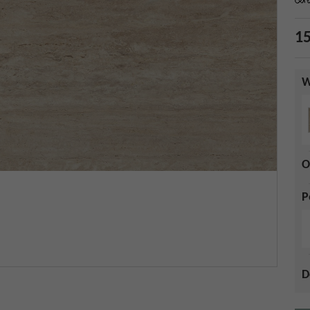
15
W
O
P
D