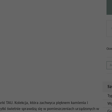
Oce
Z
Sz
Ty
arki TAU. Kolekcja, która zachwyca pięknem kamienia i
Wy
łytki świetnie sprawdzą się w pomieszczeniach urządzonych w
Gr