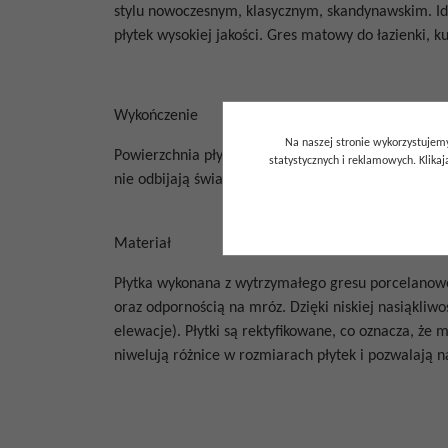
stylu nowoczesnym, klasycznym, skandynawskim. I
płytek wysokiej jakości. Gres matowy do łazienki, ku
Wykończenie
Na naszej stronie wykorzystujemy
Powierzchnia płytki jest matowa, strukturalna. Pły
statystycznych i reklamowych. Klik
nie odbijają światła.
Materiał
Płytka wykonana z wytrzymałego gresu porcelanow
oraz odpornością na mróz. Dzięki niskiej nasiąkli
elewacje). Płytki są rektyfikowane, co oznacza, że 
niwelują różnice w rozmiarach płytek i pozwalają n