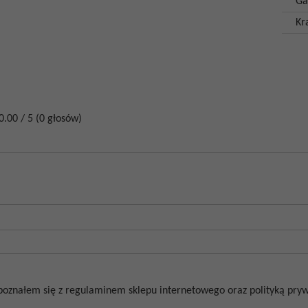
Ga
Kr
0.00
/
5
(
0
głosów)
poznałem się z regulaminem sklepu internetowego oraz polityką prywa