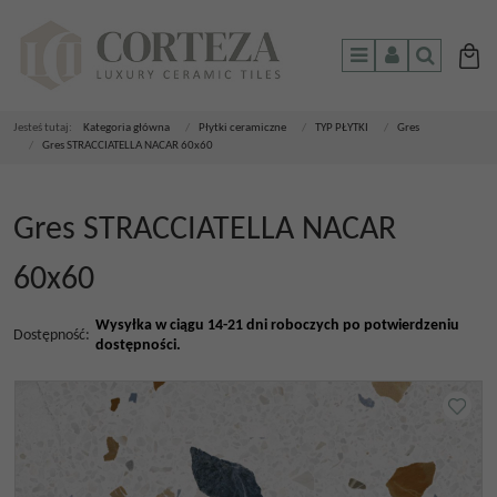
Menu
Panel
Szukaj
Jesteś tutaj:
Kategoria główna
/
Płytki ceramiczne
/
TYP PŁYTKI
/
Gres
/
Gres STRACCIATELLA NACAR 60x60
Gres STRACCIATELLA NACAR
60x60
Wysyłka w ciągu 14-21 dni roboczych po potwierdzeniu
Dostępność
:
dostępności.