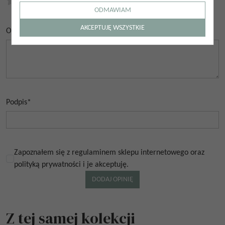
0.00
/
5
(
0
głosów)
ODMAWIAM
AKCEPTUJĘ WSZYSTKIE
Opinia
*
Podpis
*
Zapoznałem się z regulaminem sklepu internetowego oraz
polityką prywatności i je akceptuję.
Z tej samej kolekcji