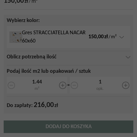
150,00
zł
/
m²
Wybierz kolor:
Gres STRACCIATELLA NACAR
150,00
zł
/
m²
60x60
Oblicz potrzebną ilość
Podaj ilość m2 lub opakowań / sztuk
=
m²
opk.
216,00
Do zapłaty:
zł
DODAJ DO KOSZYKA