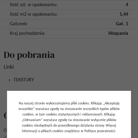
Ilość szt. w opakowaniu
:
4
Ilość m2 w opakowaniu
:
1,44
Gatunek
:
Gat. 1
Kraj pochodzenia
:
Hiszpania
Do pobrania
Linki
TEKSTURY
Na naszej stronie wykorzystujemy pliki cookies. Klikając „Akceptuję
wszystkie” wyrażasz zgodę na stosowanie wszystkich typów plików
Opinie
cookies, w tym cookies statystycznych i reklamowych. Klikając
„Odmawiam” wyrażasz zgodę na stosowanie wyłącznie plików
cookies niezbędnych do prawidłowego działania strony. Więcej
Ocena
*
informacji o plikach cookies znajdziesz w Polityce prywatności.