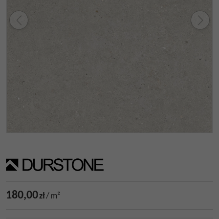
180,00
zł
/
m²