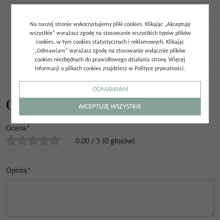
Ilość twarzy
:
6
Ilość szt. w opakowaniu
:
2
Na naszej stronie wykorzystujemy pliki cookies. Klikając „Akceptuję
wszystkie” wyrażasz zgodę na stosowanie wszystkich typów plików
Ilość m2 w opakowaniu
:
1,62
cookies, w tym cookies statystycznych i reklamowych. Klikając
„Odmawiam” wyrażasz zgodę na stosowanie wyłącznie plików
Gatunek
:
Gat. 1
cookies niezbędnych do prawidłowego działania strony. Więcej
informacji o plikach cookies znajdziesz w Polityce prywatności.
Kraj pochodzenia
:
Hiszpania
ODMAWIAM
Opinie
AKCEPTUJĘ WSZYSTKIE
Ocena
*
0.00
/
5
(
0
głosów)
Opinia
*