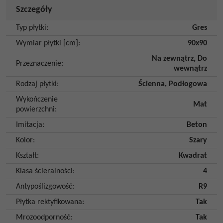
Szczegóły
Typ płytki
:
Gres
Wymiar płytki [cm]
:
90x90
Na zewnątrz
,
Do
Przeznaczenie
:
wewnątrz
Rodzaj płytki
:
Ścienna
,
Podłogowa
Wykończenie
Mat
powierzchni
:
Imitacja
:
Beton
Kolor
:
Szary
Kształt
:
Kwadrat
Klasa ścieralności
:
4
Antypoślizgowość
:
R9
Płytka rektyfikowana
:
Tak
Mrozoodporność
:
Tak