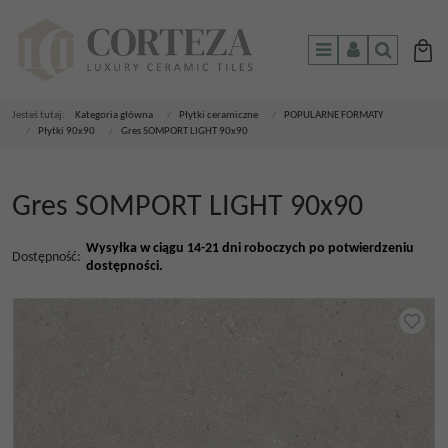
Menu
Panel
Szukaj
Jesteś tutaj:
Kategoria główna
/
Płytki ceramiczne
/
POPULARNE FORMATY
/
Płytki 90x90
/
Gres SOMPORT LIGHT 90x90
Gres SOMPORT LIGHT 90x90
Wysyłka w ciągu 14-21 dni roboczych po potwierdzeniu
Dostępność
:
dostępności.