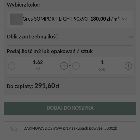
Wybierz kolor:
180,00
zł
Gres SOMPORT LIGHT 90x90
/
m²
Oblicz potrzebną ilość
Podaj ilość m2 lub opakowań / sztuk
=
m²
opk.
291,60
Do zapłaty:
zł
DODAJ DO KOSZYKA
DARMOWA DOSTAWA przy zakupach powyżej 5000zł!