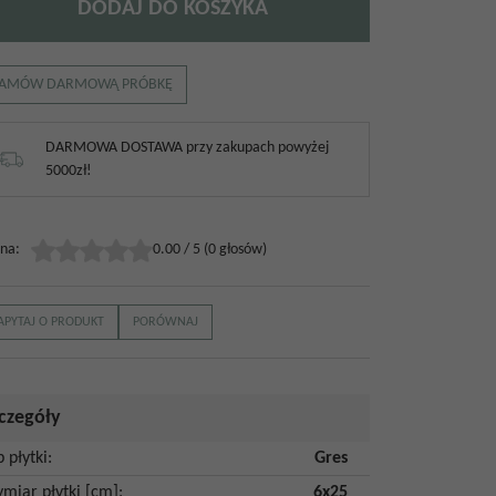
DODAJ DO KOSZYKA
AMÓW DARMOWĄ PRÓBKĘ
DARMOWA DOSTAWA przy zakupach powyżej
5000zł!
na
:
0.00
/
5
(
0
głosów)
APYTAJ O PRODUKT
PORÓWNAJ
czegóły
p płytki
:
Gres
miar płytki [cm]
:
6x25