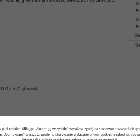
wości wodnej gres można stosować wewnątrz i na zewnątrz.
Ilo
op
Il
op
Ga
Kr
0.00
/
5
(
0
głosów)
 pliki cookies. Klikając „Akceptuję wszystkie” wyrażasz zgodę na stosowanie wszystkich ty
ając „Odmawiam” wyrażasz zgodę na stosowanie wyłącznie plików cookies niezbędnych do pr