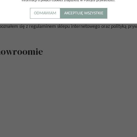
informacji o plikach cookies znajdziesz w Polityce prywatności.
ODMAWIAM
AKCEPTUJĘ WSZYSTKIE
poznałem się z regulaminem sklepu internetowego oraz polityką prywa
Showroomie