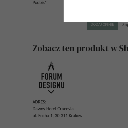
Podpis
*
Za
Zobacz ten produkt w 
ADRES:
Dawny Hotel Cracovia
ul. Focha 1, 30-311 Kraków