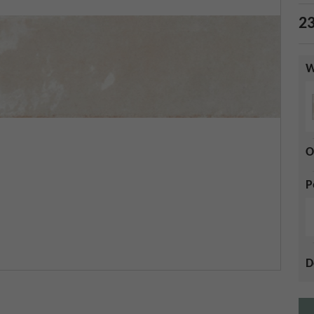
23
W
O
P
D