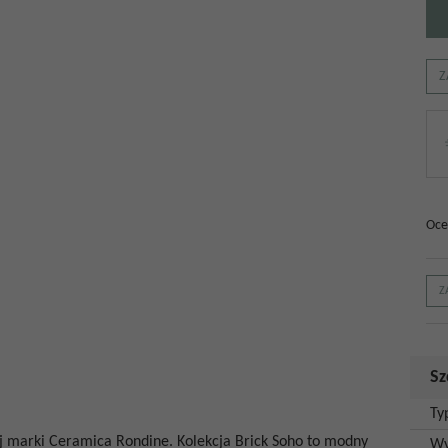
Z
Oce
Z
Sz
Ty
j marki Ceramica Rondine. Kolekcja Brick Soho to modny
Wy