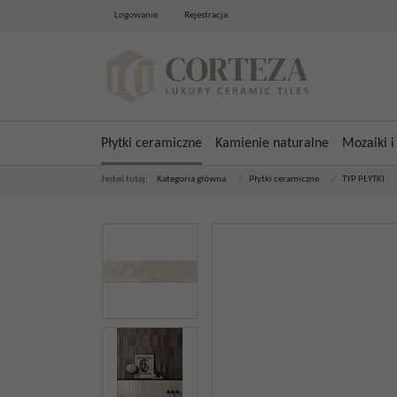
Logowanie
Rejestracja
Płytki ceramiczne
Kamienie naturalne
Mozaiki i
Jesteś tutaj:
Kategoria główna
/
Płytki ceramiczne
/
TYP PŁYTKI