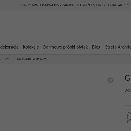
DARMOWA DOSTAWA PRZY ZAKUPACH POWYŻEJ 5000ZŁ / PŁYTKI GAT. 1 / 
 dekoracje
Kolekcje
Darmowe próbki płytek
Blog
Strefa Archit
/
Gres
/
Gres SOHO IVORY 6x25
G
Dos