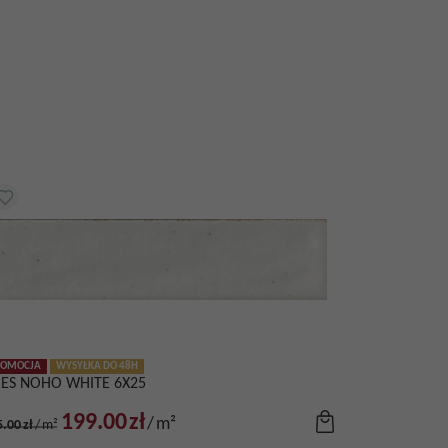
ROMOCJA
WYSYŁKA DO 48H
ES NOHO WHITE 6X25
199.00
zł
/
m²
5.00
zł
/
m²