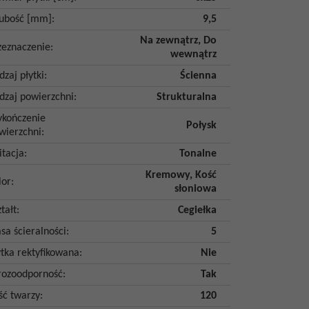
ubość [mm]
:
9,5
Na zewnątrz
,
Do
zeznaczenie
:
wewnątrz
dzaj płytki
:
Ścienna
dzaj powierzchni
:
Strukturalna
kończenie
Połysk
wierzchni
:
itacja
:
Tonalne
Kremowy
,
Kość
lor
:
słoniowa
tałt
:
Cegiełka
asa ścieralności
:
5
ytka rektyfikowana
:
Nie
ozoodporność
:
Tak
ość twarzy
:
120