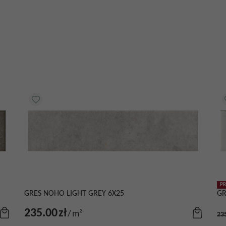
P
GRES NOHO LIGHT GREY 6X25
GR
235.00
zł
/
m²
23