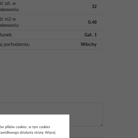
ść szt. w
32
akowaniu
:
ość m2 w
0,48
akowaniu
:
tunek
:
Gat. 1
aj pochodzenia
:
Włochy
pów plików cookies, w tym cookies
awidłowego działania strony. Więcej