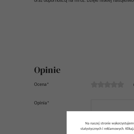
oraz odpornością na mróz. Dzięki niskiej nasiąkli
Opinie
Ocena
*
Opinia
*
Na naszej stronie wykorzystujemy
statystycznych i reklamowych. Klik