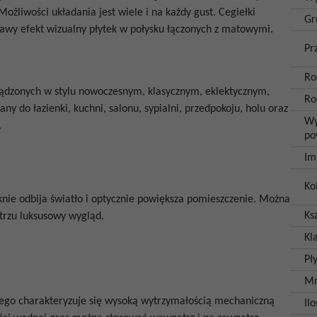
ożliwości układania jest wiele i na każdy gust. Cegiełki
Gr
kawy efekt wizualny płytek w połysku łączonych z matowymi.
Pr
Ro
ządzonych w stylu nowoczesnym, klasycznym, eklektycznym,
Ro
ny do łazienki, kuchni, salonu, sypialni, przedpokoju, holu oraz
Wy
.
po
Im
Ko
ęknie odbija światło i optycznie powiększa pomieszczenie. Można
Ksz
ętrzu luksusowy wygląd.
Kl
Pł
Mr
ego charakteryzuje się wysoką wytrzymałością mechaniczną
Il