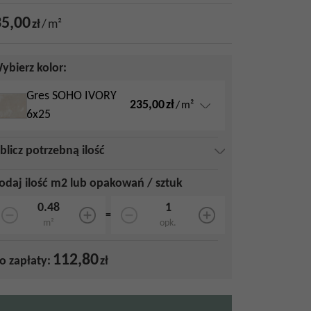
5,00
zł
/
m²
ybierz kolor:
Gres SOHO IVORY
235,00
zł
/
m²
6x25
blicz potrzebną ilość
odaj ilość m2 lub opakowań / sztuk
=
m²
opk.
112,80
o zapłaty:
zł