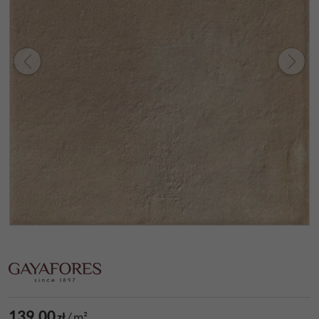
139,00
zł
/
m²