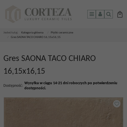
Menu
Panel
Szukaj
Jesteś tutaj:
Kategoria główna
/
Płytki ceramiczne
/
Gres SAONA TACO CHIARO 16,15x16,15
Gres SAONA TACO CHIARO
16,15x16,15
Wysyłka w ciągu 14-21 dni roboczych po potwierdzeniu
Dostępność
:
dostępności.