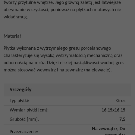
tworzy przytulne wnętrze. Jego główną zaletą jest łatwiejsze
utrzymanie w czystości, ponieważ na płytkach matowych nie
widać smug.
Materiał
Płytka wykonana z wytrzymałego gresu porcelanowego
charakteryzuje się wysoką wytrzymałością mechaniczną oraz
odpornością na mróz. Dzięki niskiej nasiąkliwości wodnej gres
można stosować wewnątrz i na zewnątrz (na elewacje).
Szczegóły
Typ płytki
:
Gres
Wymiar płytki [cm]
:
16,15x16,15
Grubość [mm]
:
7,5
Na zewnątrz
,
Do
Przeznaczenie
: