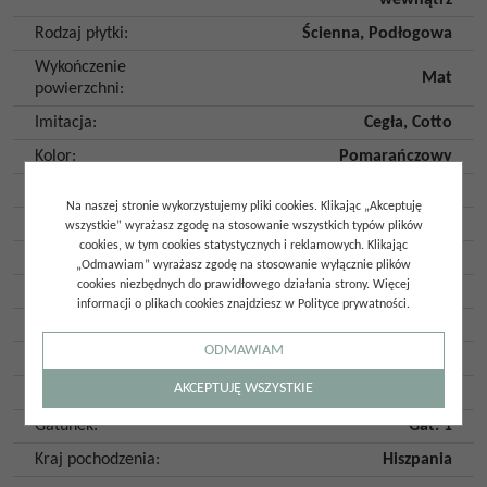
wewnątrz
Rodzaj płytki
:
Ścienna
,
Podłogowa
Wykończenie
Mat
powierzchni
:
Imitacja
:
Cegła
,
Cotto
Kolor
:
Pomarańczowy
Kształt
:
Kwadrat
Na naszej stronie wykorzystujemy pliki cookies. Klikając „Akceptuję
Klasa ścieralności
:
4
wszystkie” wyrażasz zgodę na stosowanie wszystkich typów plików
cookies, w tym cookies statystycznych i reklamowych. Klikając
Antypoślizgowość
:
R9
„Odmawiam” wyrażasz zgodę na stosowanie wyłącznie plików
cookies niezbędnych do prawidłowego działania strony. Więcej
Mrozoodporność
:
Tak
informacji o plikach cookies znajdziesz w Polityce prywatności.
Ilość twarzy
:
128
ODMAWIAM
Ilość szt. w opakowaniu
:
20
AKCEPTUJĘ WSZYSTKIE
Ilość m2 w opakowaniu
:
0,55
Gatunek
:
Gat. 1
Kraj pochodzenia
:
Hiszpania