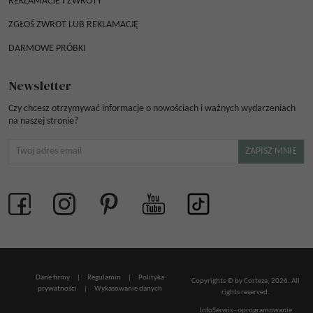
REKLAMACJE I ZWROTY
ZGŁOŚ ZWROT LUB REKLAMACJĘ
DARMOWE PRÓBKI
Newsletter
Czy chcesz otrzymywać informacje o nowościach i ważnych wydarzeniach
na naszej stronie?
Dane firmy
|
Regulamin
|
Polityka
Copyrights © by Corteza, 2026. All
prywatności
|
Wykasowanie danych
rights reserved.
InfoSerwis
-
oprogramowanie