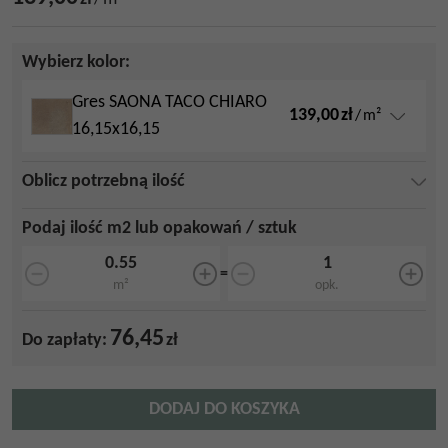
Wybierz kolor:
Gres SAONA TACO CHIARO
139,00
zł
/
m²
16,15x16,15
Oblicz potrzebną ilość
Podaj ilość m2 lub opakowań / sztuk
=
m²
opk.
76,45
Do zapłaty:
zł
DODAJ DO KOSZYKA