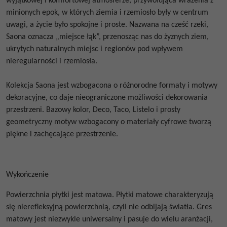
wyjątkowej i komfortowej atmosferze, przywołująca wrażenia z
minionych epok, w których ziemia i rzemiosło były w centrum
uwagi, a życie było spokojne i proste. Nazwana na cześć rzeki,
Saona oznacza „miejsce łąk”, przenosząc nas do żyznych ziem,
ukrytych naturalnych miejsc i regionów pod wpływem
nieregularności i rzemiosła.
Kolekcja Saona jest wzbogacona o różnorodne formaty i motywy
dekoracyjne, co daje nieograniczone możliwości dekorowania
przestrzeni. Bazowy kolor, Deco, Taco, Listelo i prosty
geometryczny motyw wzbogacony o materiały cyfrowe tworzą
piękne i zachęcające przestrzenie.
Wykończenie
Powierzchnia płytki jest matowa. Płytki matowe
charakteryzują
się nierefleksyjną powierzchnią, czyli nie odbijają światła.
Gres
matowy jest niezwykle uniwersalny i pasuje do wielu aranżacji,