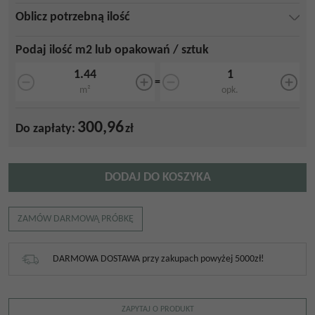
Oblicz potrzebną ilość
Podaj ilość m2 lub opakowań / sztuk
=
m²
opk.
300,96
Do zapłaty:
zł
DODAJ DO KOSZYKA
ZAMÓW DARMOWĄ PRÓBKĘ
DARMOWA DOSTAWA przy zakupach powyżej 5000zł!
ZAPYTAJ O PRODUKT