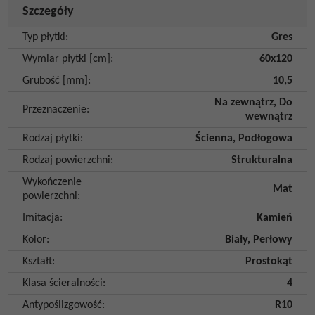
Szczegóły
Typ płytki
:
Gres
Wymiar płytki [cm]
:
60x120
Grubość [mm]
:
10,5
Na zewnątrz
,
Do
Przeznaczenie
:
wewnątrz
Rodzaj płytki
:
Ścienna
,
Podłogowa
Rodzaj powierzchni
:
Strukturalna
Wykończenie
Mat
powierzchni
:
Imitacja
:
Kamień
Kolor
:
Biały
,
Perłowy
Kształt
:
Prostokąt
Klasa ścieralności
:
4
Antypoślizgowość
:
R10