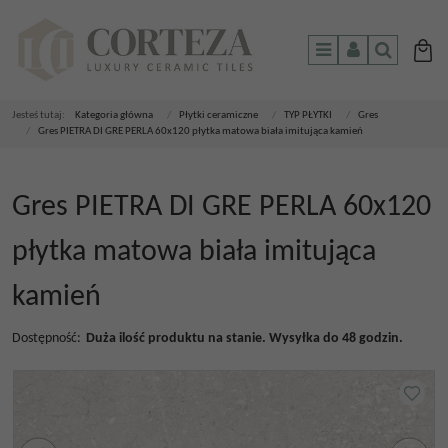
Menu
Panel
Szukaj
Jesteś tutaj:
Kategoria główna
/
Płytki ceramiczne
/
TYP PŁYTKI
/
Gres
/
Gres PIETRA DI GRE PERLA 60x120 płytka matowa biała imitująca kamień
Gres PIETRA DI GRE PERLA 60x120
płytka matowa biała imitująca
kamień
Dostępność
:
Duża ilość produktu na stanie. Wysyłka do 48 godzin.