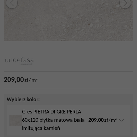
209,00
zł
/
m²
Wybierz kolor:
Gres PIETRA DI GRE PERLA
209,00
zł
60x120 płytka matowa biała
/
m²
imitująca kamień