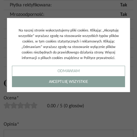
Płytka rektyfikowana
:
Tak
Mrozoodporność
:
Tak
Ilość twarzy
:
10
Na naszej stronie wykorzystujemy pliki cookies. Klikając „Akceptuję
Ilość szt. w opakowaniu
:
2
wszystkie” wyrażasz zgodę na stosowanie wszystkich typów plików
cookies, w tym cookies statystycznych i reklamowych. Klikając
Ilość m2 w opakowaniu
:
1,44
„Odmawiam” wyrażasz zgodę na stosowanie wyłącznie plików
Gatunek
:
Gat. 1
cookies niezbędnych do prawidłowego działania strony. Więcej
informacji o plikach cookies znajdziesz w Polityce prywatności.
Kraj pochodzenia
:
Hiszpania
ODMAWIAM
Opinie
AKCEPTUJĘ WSZYSTKIE
Ocena
*
0.00
/
5
(
0
głosów)
Opinia
*