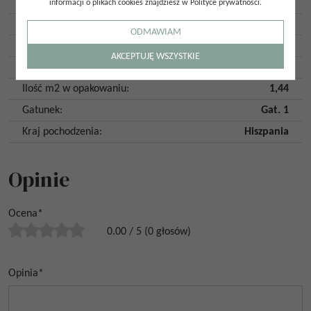
Antypoślizgowość
:
R10
informacji o plikach cookies znajdziesz w Polityce prywatności.
Płytka rektyfikowana
:
Tak
ODMAWIAM
Mrozoodporność
:
Tak
AKCEPTUJĘ WSZYSTKIE
Ilość szt. w opakowaniu
:
2
Ilość m2 w opakowaniu
:
1,44
Gatunek
:
Gat. 1
Kraj pochodzenia
:
Hiszpania
Opinie
Ocena
*
0.00
/
5
(
0
głosów)
Opinia
*