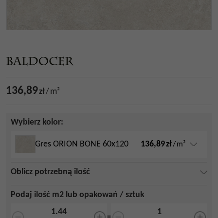
136,89
zł
/
m²
Wybierz kolor:
136,89
zł
Gres ORION BONE 60x120
/
m²
Oblicz potrzebną ilość
Podaj ilość m2 lub opakowań / sztuk
=