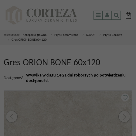
Menu
Panel
Szukaj
Jesteś tutaj:
Kategoria główna
/
Płytki ceramiczne
/
KOLOR
/
Płytki Beżowe
/
Gres ORION BONE 60x120
Gres ORION BONE 60x120
Wysyłka w ciągu 14-21 dni roboczych po potwierdzeniu
Dostępność
:
dostępności.