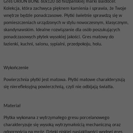
Gres
ORION BONE 60x120
od
hiszpańskiej marki Baldocer.
Kolekcja, która zachwyca pięknem kamienia i sprawia, że Twoje
wnętrze będzie ponadczasowe.
Płytki świetnie sprawdzą się w
pomieszczeniach urządzonych w stylu nowoczesnym, klasycznym,
skandynawskim. Idealne rozwiązanie dla osób poszukujących
ponadczasowych płytek wysokiej jakości. Gres matowy do
łazienki, kuchni, salonu, sypialni, przedpokoju, holu.
Wykończenie
Powierzchnia płytki jest matowa. Płytki matowe
charakteryzują
się nierefleksyjną powierzchnią, czyli nie odbijają światła.
Materiał
Płytka wykonana z wytrzymałego gresu porcelanowego
charakteryzuje się wysoką wytrzymałością mechaniczną oraz
odpornością na mróz. Dzięki niskiej nasiąkliwości wodnej gres