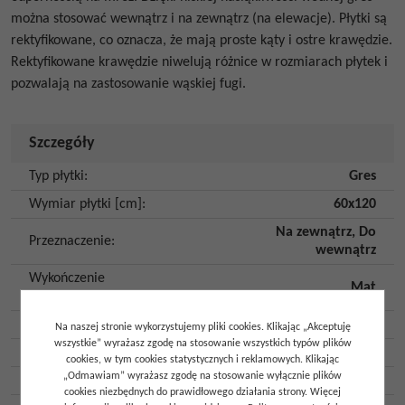
można stosować wewnątrz i na zewnątrz (na elewacje). Płytki są
rektyfikowane, co oznacza, że mają proste kąty i ostre krawędzie.
Rektyfikowane krawędzie niwelują różnice w rozmiarach płytek i
pozwalają na zastosowanie wąskiej fugi.
Szczegóły
Typ płytki
:
Gres
Wymiar płytki [cm]
:
60x120
Na zewnątrz
,
Do
Przeznaczenie
:
wewnątrz
Wykończenie
Mat
powierzchni
:
Kolor
:
Beżowy
Na naszej stronie wykorzystujemy pliki cookies. Klikając „Akceptuję
wszystkie” wyrażasz zgodę na stosowanie wszystkich typów plików
Kształt
:
Prostokąt
cookies, w tym cookies statystycznych i reklamowych. Klikając
„Odmawiam” wyrażasz zgodę na stosowanie wyłącznie plików
Klasa ścieralności
:
4
cookies niezbędnych do prawidłowego działania strony. Więcej