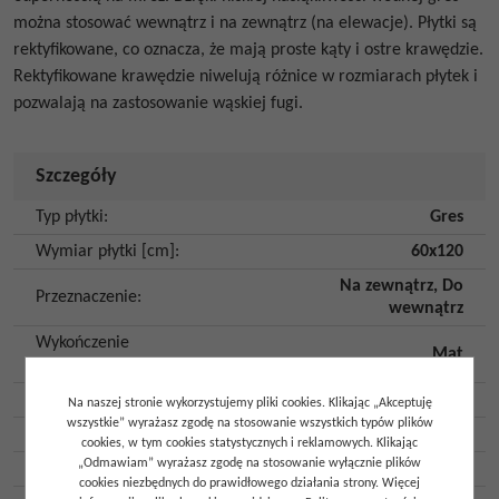
można stosować wewnątrz i na zewnątrz (na elewacje). Płytki są
rektyfikowane, co oznacza, że mają proste kąty i ostre krawędzie.
Rektyfikowane krawędzie niwelują różnice w rozmiarach płytek i
pozwalają na zastosowanie wąskiej fugi.
Szczegóły
Typ płytki
:
Gres
Wymiar płytki [cm]
:
60x120
Na zewnątrz
,
Do
Przeznaczenie
:
wewnątrz
Wykończenie
Mat
powierzchni
:
Kolor
:
Beżowy
Na naszej stronie wykorzystujemy pliki cookies. Klikając „Akceptuję
wszystkie” wyrażasz zgodę na stosowanie wszystkich typów plików
Kształt
:
Prostokąt
cookies, w tym cookies statystycznych i reklamowych. Klikając
„Odmawiam” wyrażasz zgodę na stosowanie wyłącznie plików
Klasa ścieralności
:
4
cookies niezbędnych do prawidłowego działania strony. Więcej