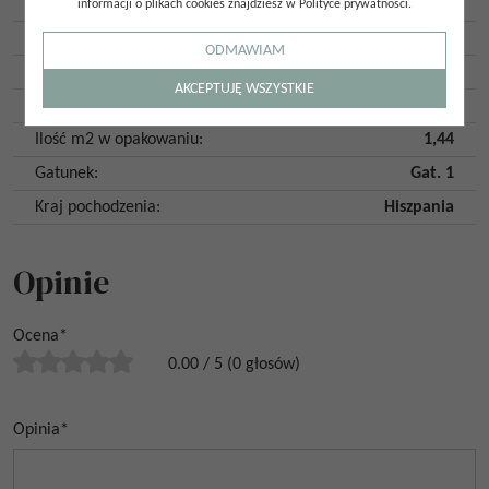
Antypoślizgowość
:
R10
informacji o plikach cookies znajdziesz w Polityce prywatności.
Płytka rektyfikowana
:
Tak
ODMAWIAM
Mrozoodporność
:
Tak
AKCEPTUJĘ WSZYSTKIE
Ilość szt. w opakowaniu
:
2
Ilość m2 w opakowaniu
:
1,44
Gatunek
:
Gat. 1
Kraj pochodzenia
:
Hiszpania
Opinie
Ocena
*
0.00
/
5
(
0
głosów)
Opinia
*