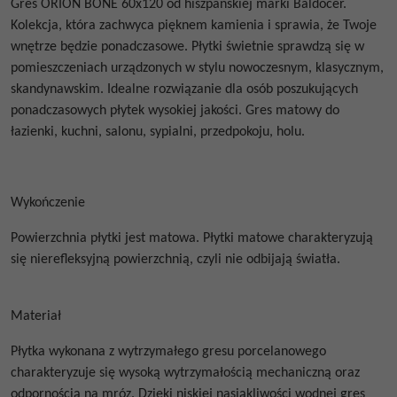
Gres
ORION BONE 60x120
od
hiszpańskiej marki Baldocer.
Kolekcja, która zachwyca pięknem kamienia i sprawia, że Twoje
wnętrze będzie ponadczasowe.
Płytki świetnie sprawdzą się w
pomieszczeniach urządzonych w stylu nowoczesnym, klasycznym,
skandynawskim. Idealne rozwiązanie dla osób poszukujących
ponadczasowych płytek wysokiej jakości. Gres matowy do
łazienki, kuchni, salonu, sypialni, przedpokoju, holu.
Wykończenie
Powierzchnia płytki jest matowa. Płytki matowe
charakteryzują
się nierefleksyjną powierzchnią, czyli nie odbijają światła.
Materiał
Płytka wykonana z wytrzymałego gresu porcelanowego
charakteryzuje się wysoką wytrzymałością mechaniczną oraz
odpornością na mróz. Dzięki niskiej nasiąkliwości wodnej gres