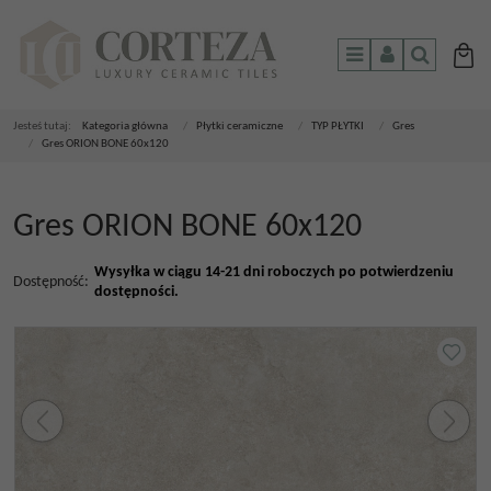
Menu
Panel
Szukaj
Jesteś tutaj:
Kategoria główna
/
Płytki ceramiczne
/
TYP PŁYTKI
/
Gres
/
Gres ORION BONE 60x120
Gres ORION BONE 60x120
Wysyłka w ciągu 14-21 dni roboczych po potwierdzeniu
Dostępność
:
dostępności.