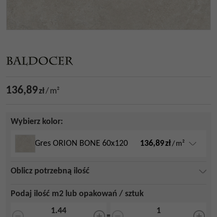
136,89
zł
/
m²
Wybierz kolor:
136,89
zł
Gres ORION BONE 60x120
/
m²
Oblicz potrzebną ilość
Podaj ilość m2 lub opakowań / sztuk
=