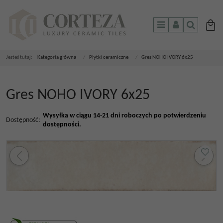
Menu
Panel
Szukaj
Jesteś tutaj:
Kategoria główna
/
Płytki ceramiczne
/
Gres NOHO IVORY 6x25
Gres NOHO IVORY 6x25
Wysyłka w ciągu 14-21 dni roboczych po potwierdzeniu
Dostępność
:
dostępności.