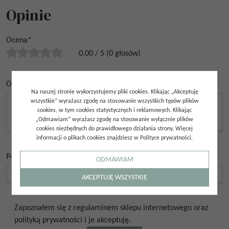
Opinie
Ocena
*
0.00
/
5
(
0
głosów)
Opinia
*
Na naszej stronie wykorzystujemy pliki cookies. Klikając „Akceptuję
wszystkie” wyrażasz zgodę na stosowanie wszystkich typów plików
cookies, w tym cookies statystycznych i reklamowych. Klikając
„Odmawiam” wyrażasz zgodę na stosowanie wyłącznie plików
cookies niezbędnych do prawidłowego działania strony. Więcej
informacji o plikach cookies znajdziesz w Polityce prywatności.
Podpis
*
ODMAWIAM
AKCEPTUJĘ WSZYSTKIE
Zapoznałem się z regulaminem sklepu internetowego oraz
polityką prywatności i je akceptuję.