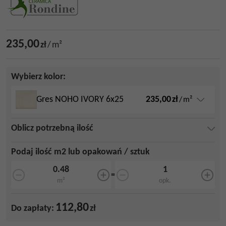
235,00
zł
/
m²
Wybierz kolor:
235,00
zł
Gres NOHO IVORY 6x25
/
m²
Oblicz potrzebną ilość
Podaj ilość m2 lub opakowań / sztuk
=
m²
opk.
112,80
Do zapłaty:
zł