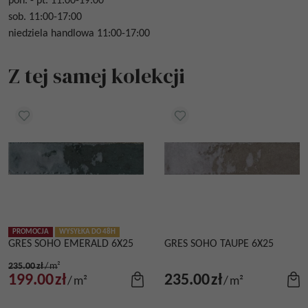
pon. - pt. 11:00-19:00
sob. 11:00-17:00
niedziela handlowa 11:00-17:00
Z tej samej kolekcji
PROMOCJA
WYSYŁKA DO 48H
GRES SOHO EMERALD 6X25
GRES SOHO TAUPE 6X25
235.00
zł
/
m²
199.00
zł
235.00
zł
/
m²
/
m²