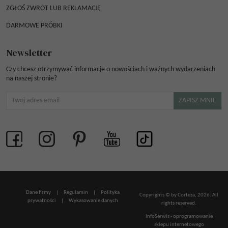
ZGŁOŚ ZWROT LUB REKLAMACJĘ
DARMOWE PRÓBKI
Newsletter
Czy chcesz otrzymywać informacje o nowościach i ważnych wydarzeniach
na naszej stronie?
Dane firmy
|
Regulamin
|
Polityka
Copyrights © by Corteza, 2026. All
prywatności
|
Wykasowanie danych
rights reserved.
InfoSerwis
-
oprogramowanie
sklepu internetowego