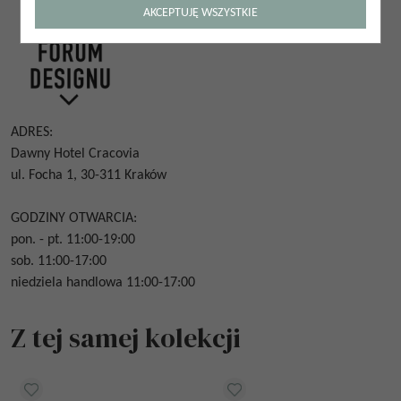
AKCEPTUJĘ WSZYSTKIE
ADRES:
Dawny Hotel Cracovia
ul. Focha 1, 30-311 Kraków
GODZINY OTWARCIA:
pon. - pt. 11:00-19:00
sob. 11:00-17:00
niedziela handlowa 11:00-17:00
Z tej samej kolekcji