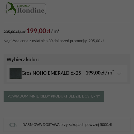
199,00
zł
/
m²
235,00
zł
/
m²
Najniższa cena z ostatnich 30 dni przed promocją:
205,00
zł
Wybierz kolor:
199,00
zł
/
m²
Gres NOHO EMERALD 6x25
POWIADOM MNIE KIEDY PRODUKT BĘDZIE DOSTĘPNY
DARMOWA DOSTAWA przy zakupach powyżej 5000zł!