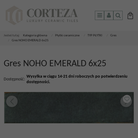
Menu
Panel
Szukaj
Jesteś tutaj:
Kategoria główna
/
Płytki ceramiczne
/
TYP PŁYTKI
/
Gres
/
Gres NOHO EMERALD 6x25
Gres NOHO EMERALD 6x25
Wysyłka w ciągu 14-21 dni roboczych po potwierdzeniu
Dostępność
:
dostępności.