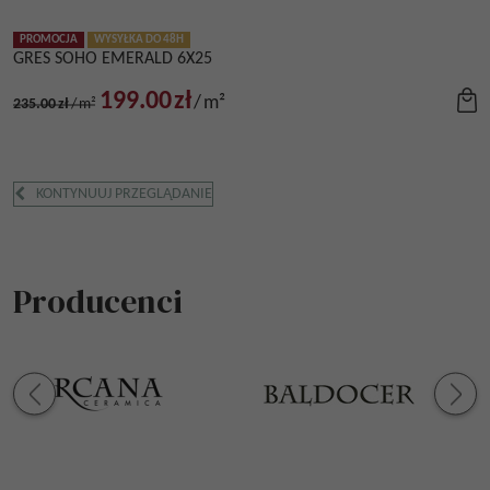
PROMOCJA
WYSYŁKA DO 48H
GRES SOHO EMERALD 6X25
199.00
zł
/
m²
235.00
zł
/
m²
KONTYNUUJ PRZEGLĄDANIE
Producenci