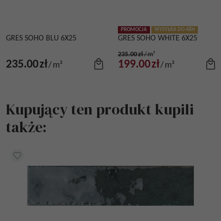
PROMOCJA
WYSYŁKA DO 48H
GRES SOHO BLU 6X25
GRES SOHO WHITE 6X25
235.00
zł
/
m²
235.00
zł
199.00
zł
/
m²
/
m²
Kupujący ten produkt kupili
także: