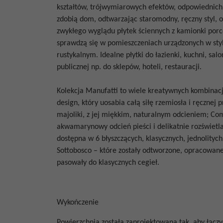
kształtów, trójwymiarowych efektów, odpowiednich d
zdobią dom, odtwarzając staromodny, ręczny styl, 
zwykłego wyglądu płytek ściennych z kamionki porce
sprawdzą się w pomieszczeniach urządzonych w sty
rustykalnym. Idealne płytki do łazienki, kuchni, sal
publicznej np. do sklepów, hoteli, restauracji.
Kolekcja Manufatti to wiele kreatywnych kombinacji
design, który uosabia całą siłę rzemiosła i ręcznej 
majoliki, z jej miękkim, naturalnym odcieniem; Co
akwamarynowy odcień pieści i delikatnie rozświetla 
dostępna w 6 błyszczących, klasycznych, jednolityc
Sottobosco – które zostały odtworzone, opracowane
pasowały do ​​klasycznych cegieł.
Wykończenie
Powierzchnia została zaprojektowana tak, aby łącz