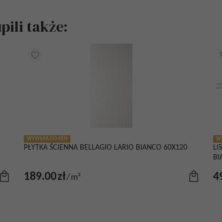
ili także:
WYSYŁKA DO 48H
WY
PŁYTKA ŚCIENNA BELLAGIO LARIO BIANCO 60X120
LI
BI
189.00
zł
4
/
m²