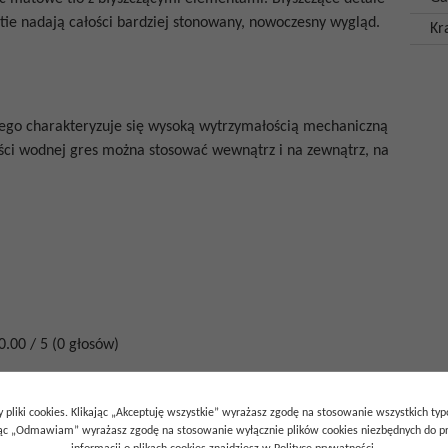
tie nadają całości bardziej stonowany, nowoczesny wygląd.
Kr
ego charakteryzuje się wysoką wytrzymałością mechaniczną
wości wodnej gres można stosować wewnątrz i na zewnątrz, na
0.00
/
5
(
0
głosów)
 pliki cookies. Klikając „Akceptuję wszystkie” wyrażasz zgodę na stosowanie wszystkich ty
ając „Odmawiam” wyrażasz zgodę na stosowanie wyłącznie plików cookies niezbędnych do pr