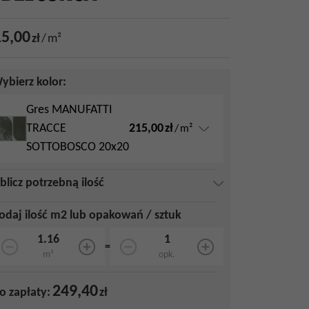
5,00
zł
/
m²
ybierz kolor:
Gres MANUFATTI
215,00
zł
TRACCE
/
m²
SOTTOBOSCO 20x20
blicz potrzebną ilość
odaj ilość m2 lub opakowań / sztuk
=
m²
opk.
249,40
o zapłaty:
zł