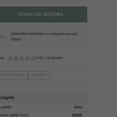
DODAJ DO KOSZYKA
DARMOWA DOSTAWA przy zakupach powyżej
5000zł!
na
:
0.00
/
5
(
0
głosów)
APYTAJ O PRODUKT
PORÓWNAJ
czegóły
p płytki
:
Gres
miar płytki [cm]
:
20x20