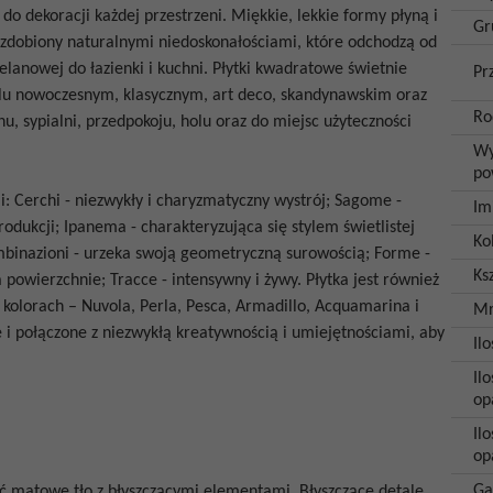
o dekoracji każdej przestrzeni. Miękkie, lekkie formy płyną i
Gr
ozdobiony naturalnymi niedoskonałościami, które odchodzą od
lanowej do łazienki i kuchni. Płytki kwadratowe świetnie
Pr
lu nowoczesnym, klasycznym, art deco, skandynawskim oraz
Ro
onu, sypialni, przedpokoju, holu oraz do miejsc użyteczności
Wy
po
: Cerchi - niezwykły i charyzmatyczny wystrój; Sagome -
Im
produkcji; Ipanema - charakteryzująca się stylem świetlistej
Ko
mbinazioni - urzeka swoją geometryczną surowością; Forme -
Ksz
powierzchnie; Tracce - intensywny i żywy. Płytka jest również
h kolorach – Nuvola, Perla, Pesca, Armadillo, Acquamarina i
Mr
 i połączone z niezwykłą kreatywnością i umiejętnościami, aby
Il
Ilo
op
Il
op
Ga
yć matowe tło z błyszczącymi elementami. Błyszczące detale