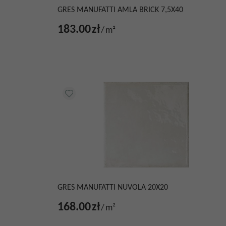
GRES MANUFATTI AMLA BRICK 7,5X40
183.00
zł
/
m²
GRES MANUFATTI NUVOLA 20X20
168.00
zł
/
m²