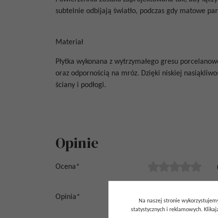
subtelnie odbijają światło, podczas gdy matowe par
Materiał
Płytka wykonana z wytrzymałego gresu porcelanow
oraz odpornością na mróz. Dzięki niskiej nasiąkli
ściany i podłogi.
Opinie
Ocena
*
Opinia
*
Na naszej stronie wykorzystujemy
statystycznych i reklamowych. Klik