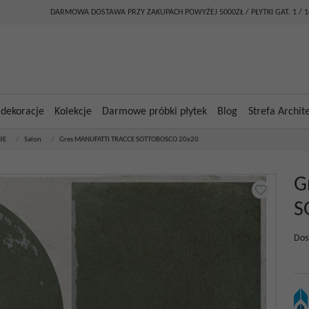
DARMOWA DOSTAWA PRZY ZAKUPACH POWYŻEJ 5000ZŁ / PŁYTKI GAT. 1 / 
 dekoracje
Kolekcje
Darmowe próbki płytek
Blog
Strefa Archit
IE
/
Salon
/
Gres MANUFATTI TRACCE SOTTOBOSCO 20x20
G
S
Dos