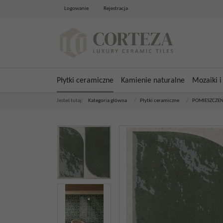
Logowanie
Rejestracja
Płytki ceramiczne
Kamienie naturalne
Mozaiki i
Jesteś tutaj:
Kategoria główna
/
Płytki ceramiczne
/
POMIESZCZEN