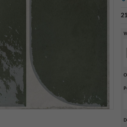
21
W
O
P
D