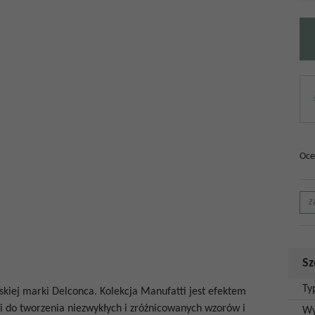
Oce
Z
Sz
Ty
skiej marki
Delconca
. Kolekcja Manufatti jest efektem
 do tworzenia niezwykłych i zróżnicowanych wzorów i
Wy