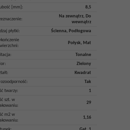
ubość [mm]
:
8,5
Na zewnątrz
,
Do
zeznaczenie
:
wewnątrz
dzaj płytki
:
Ścienna
,
Podłogowa
kończenie
Połysk
,
Mat
wierzchni
:
itacja
:
Tonalne
lor
:
Zielony
tałt
:
Kwadrat
ozoodporność
:
Tak
ość twarzy
:
1
ść szt. w
29
akowaniu
:
ość m2 w
1,16
akowaniu
:
tunek
:
Gat. 1