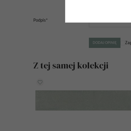
Podpis
*
Za
Z tej samej kolekcji