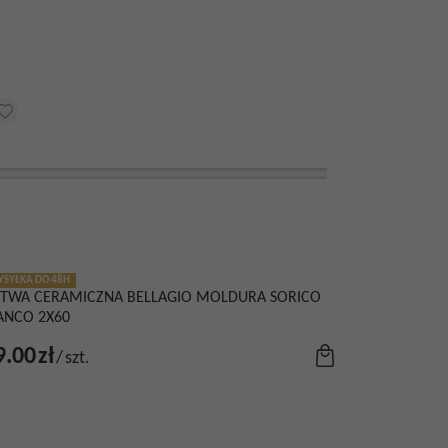
SYŁKA DO 48H
STWA CERAMICZNA BELLAGIO MOLDURA SORICO
ANCO 2X60
9.00
zł
/
szt.