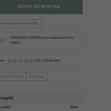
DODAJ DO KOSZYKA
AMÓW DARMOWĄ PRÓBKĘ
DARMOWA DOSTAWA przy zakupach powyżej
5000zł!
na
:
0.00
/
5
(
0
głosów)
APYTAJ O PRODUKT
PORÓWNAJ
czegóły
p płytki
:
Gres