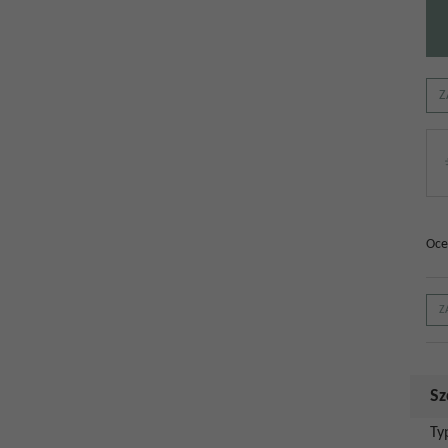
Z
Oce
Z
Sz
Ty