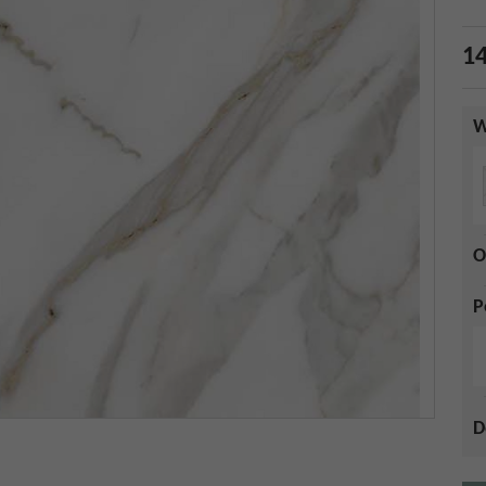
14
W
O
P
D