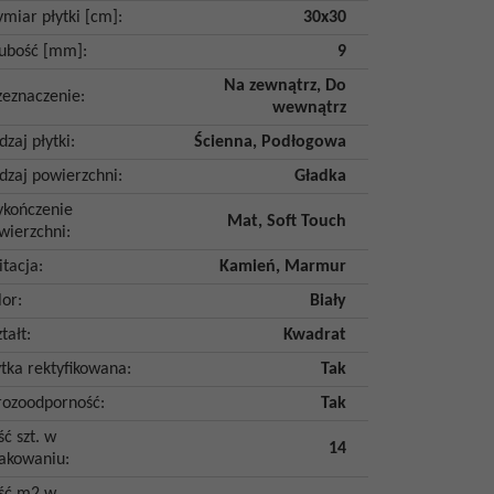
miar płytki [cm]
:
30x30
ubość [mm]
:
9
Na zewnątrz
,
Do
zeznaczenie
:
wewnątrz
dzaj płytki
:
Ścienna
,
Podłogowa
dzaj powierzchni
:
Gładka
kończenie
Mat
,
Soft Touch
wierzchni
:
itacja
:
Kamień
,
Marmur
lor
:
Biały
tałt
:
Kwadrat
ytka rektyfikowana
:
Tak
ozoodporność
:
Tak
ść szt. w
14
akowaniu
: