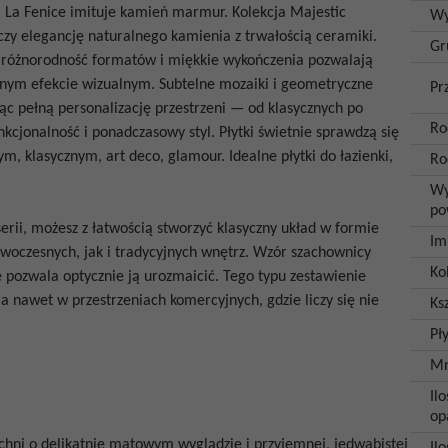
i
La Fenice imituje kamień marmur. Kolekcja Majestic
Wy
 elegancję naturalnego kamienia z trwałością ceramiki.
Gr
, różnorodność formatów i miękkie wykończenia pozwalają
lnym efekcie wizualnym. Subtelne mozaiki i geometryczne
Pr
c pełną personalizację przestrzeni — od klasycznych po
Ro
unkcjonalność i ponadczasowy styl.
Płytki świetnie sprawdzą się
 klasycznym, art deco, glamour. Idealne płytki do łazienki,
Ro
Wy
po
erii, możesz z łatwością stworzyć klasyczny układ w formie
Im
woczesnych, jak i tradycyjnych wnętrz. Wzór szachownicy
Ko
e pozwala optycznie ją urozmaicić. Tego typu zestawienie
, a nawet w przestrzeniach komercyjnych, gdzie liczy się nie
Ksz
Pł
Mr
Ilo
op
zchni o delikatnie matowym wyglądzie i przyjemnej, jedwabistej