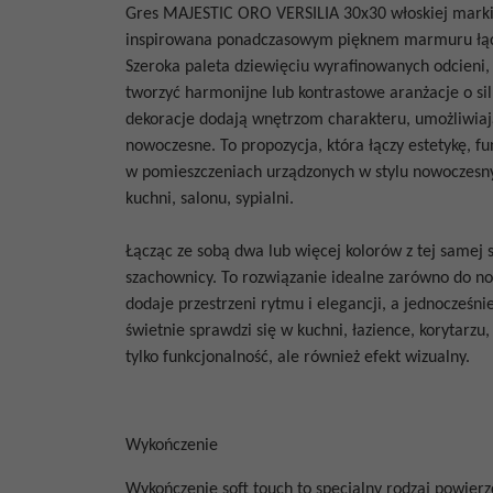
Gres
MAJESTIC ORO VERSILIA 30x30
włoskiej mark
inspirowana ponadczasowym pięknem marmuru łączy
Szeroka paleta dziewięciu wyrafinowanych odcieni
tworzyć harmonijne lub kontrastowe aranżacje o si
dekoracje dodają wnętrzom charakteru, umożliwiają
nowoczesne. To propozycja, która łączy estetykę, f
w pomieszczeniach urządzonych w stylu nowoczesnym,
kuchni, salonu, sypialni.
Łącząc ze sobą dwa lub więcej kolorów z tej samej s
szachownicy. To rozwiązanie idealne zarówno do no
dodaje przestrzeni rytmu i elegancji, a jednocześni
świetnie sprawdzi się w kuchni, łazience, korytarzu
tylko funkcjonalność, ale również efekt wizualny.
Wykończenie
Wykończenie soft touch to specjalny rodzaj powier