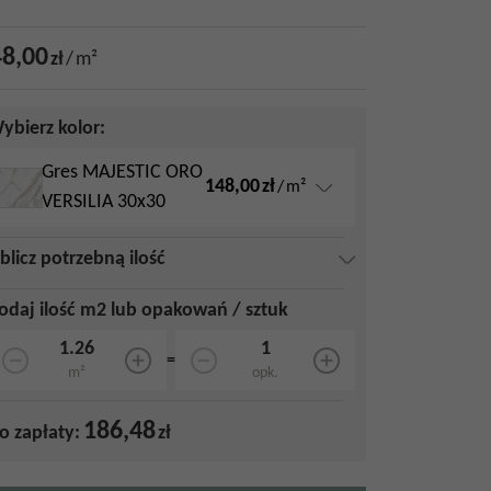
8,00
zł
/
m²
ybierz kolor:
Gres MAJESTIC ORO
148,00
zł
/
m²
VERSILIA 30x30
blicz potrzebną ilość
odaj ilość m2 lub opakowań / sztuk
=
m²
opk.
186,48
o zapłaty:
zł