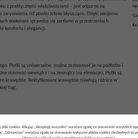
Il
op
sku z praktycznymi właściwościami – jest odporne na
na zarysowania niż powierzchnie błyszczące. Dzięki swojemu
Ga
uch doskonale sprawdza się zarówno w przestrzeniach
Kr
e komfortu i elegancji.
o. Płytki są uniwersalne, można zastosować je na podłodze i
ożna stosować wewnątrz i na zewnątrz (na elewacje). Płytki są
stre krawędzie. Rektyfikowane krawędzie niwelują różnice w
iej fugi.
 pliki cookies. Klikając „Akceptuję wszystkie” wyrażasz zgodę na stosowanie wszystkich ty
ając „Odmawiam” wyrażasz zgodę na stosowanie wyłącznie plików cookies niezbędnych do pr