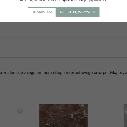
informacji o plikach cookies znajdziesz w Polityce prywatności.
0.00
/
5
(
0
głosów)
ODMAWIAM
AKCEPTUJĘ WSZYSTKIE
poznałem się z regulaminem sklepu internetowego oraz polityką prywa