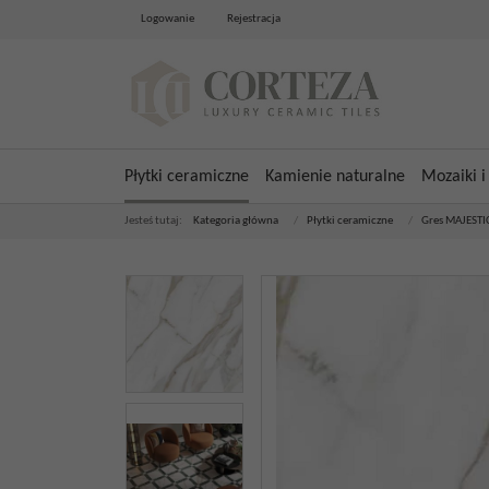
Logowanie
Rejestracja
Płytki ceramiczne
Kamienie naturalne
Mozaiki i
Jesteś tutaj:
Kategoria główna
/
Płytki ceramiczne
/
Gres MAJESTI