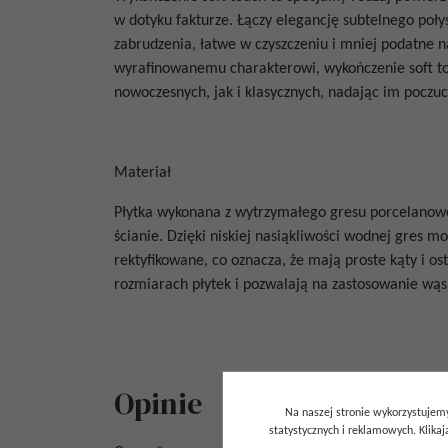
w dotyku fakturze. Łączy elegancję subtelnego poły
zabrudzenia, łatwe w czyszczeniu i mniej podatne 
wyrafinowanemu charakterowi, wykończenie soft to
nowoczesnych, jak i klasycznych, nadając im poczuci
Materiał
Płytka wykonana z wytrzymałego gresu porcelanoweg
ścianie. Dzięki niskiej nasiąkliwości wodnej gres m
rektyfikowane, co oznacza, że mają proste kąty i o
rozmiarach płytek i pozwalają na zastosowanie wąsk
Opinie
Na naszej stronie wykorzystujemy
statystycznych i reklamowych. Klik