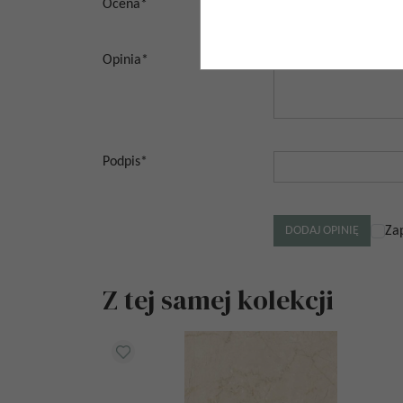
Ocena
*
Opinia
*
Podpis
*
Za
Z tej samej kolekcji