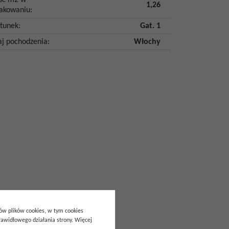
ość m2 w
1,26
akowaniu
:
tunek
:
Gat. 1
aj pochodzenia
:
Włochy
pów plików cookies, w tym cookies
awidłowego działania strony. Więcej