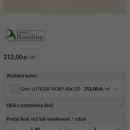
212,00
zł
/
m²
Wybierz kolor:
212,00
zł
Gres LUTEZIA IVORY 60x120
/
m²
Oblicz potrzebną ilość
Podaj ilość m2 lub opakowań / sztuk