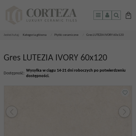
Menu
Panel
Szukaj
Jesteś tutaj:
Kategoria główna
/
Płytki ceramiczne
/
Gres LUTEZIA IVORY 60x120
Gres LUTEZIA IVORY 60x120
Wysyłka w ciągu 14-21 dni roboczych po potwierdzeniu
Dostępność
:
dostępności.