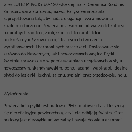
Gres
LUTEZIA IVORY 60x120
włoskiej marki Ceramica Rondine
.
Zainspirowana starożytną nazwą Paryża seria została
zaprojektowana tak, aby nadać elegancji i wyrafinowania
każdemu otoczeniu. Powierzchnia wiernie odtwarza delikatność
naturalnych kamieni, z miękkimi odcieniami i lekko
podkreślonym żyłkowaniem, idealnym do tworzenia
wyrafinowanych i harmonijnych przestrzeni. Dostosowuje się
zarówno do klasycznych, jak i nowoczesnych wnętrz. Płytki
świetnie sprawdzą się w pomieszczeniach urządzonych w stylu
nowoczesnym, skandynawskim, boho, japandi, wabi-sabi. Idealne
płytki do łazienki, kuchni, salonu, sypialni oraz przedpokoju, holu.
Wykończenie
Powierzchnia płytki jest matowa. Płytki matowe
charakteryzują
się nierefleksyjną powierzchnią, czyli nie odbijają światła.
Gres
matowy jest niezwykle uniwersalny i pasuje do wielu aranżacji.