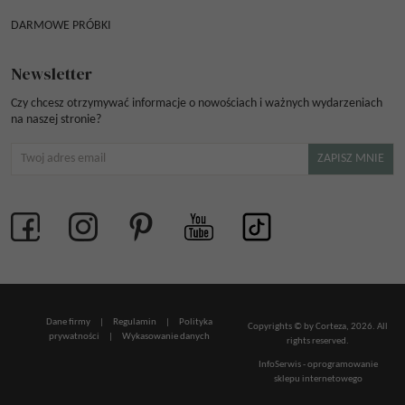
DARMOWE PRÓBKI
Newsletter
Czy chcesz otrzymywać informacje o nowościach i ważnych wydarzeniach
na naszej stronie?
Dane firmy
|
Regulamin
|
Polityka
Copyrights © by Corteza, 2026. All
prywatności
|
Wykasowanie danych
rights reserved.
InfoSerwis
-
oprogramowanie
sklepu internetowego