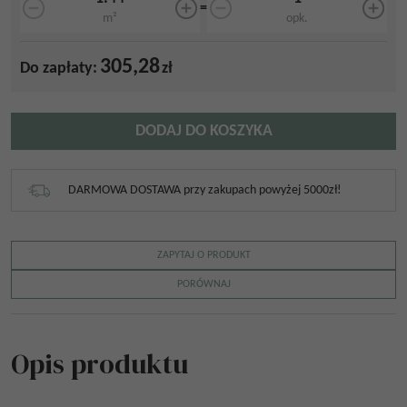
=
m²
opk.
305,28
Do zapłaty:
zł
DODAJ DO KOSZYKA
DARMOWA DOSTAWA przy zakupach powyżej 5000zł!
ZAPYTAJ O PRODUKT
PORÓWNAJ
Opis produktu