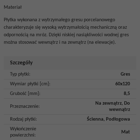
Materiał
Płytka wykonana z wytrzymałego gresu porcelanowego
charakteryzuje się wysoką wytrzymałością mechaniczną oraz
odpornością na mróz. Dzięki niskiej nasiąkliwości wodnej gres
można stosować wewnątrz i na zewnątrz (na elewacje).
Szczegóły
Typ płytki
:
Gres
Wymiar płytki [cm]
:
60x120
Grubość [mm]
:
8,5
Na zewnątrz
,
Do
Przeznaczenie
:
wewnątrz
Rodzaj płytki
:
Ścienna
,
Podłogowa
Wykończenie
Mat
powierzchni
: