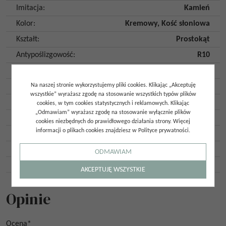
Imitacja
:
Kamień
Kolor
:
Kremowy
,
Kość słoniowa
Kształt
:
Prostokąt
Antypoślizgowość
:
R10
Płytka rektyfikowana
:
Tak
Mrozoodporność
Na naszej stronie wykorzystujemy pliki cookies. Klikając „Akceptuję
:
Tak
wszystkie” wyrażasz zgodę na stosowanie wszystkich typów plików
Ilość twarzy
:
18
cookies, w tym cookies statystycznych i reklamowych. Klikając
„Odmawiam” wyrażasz zgodę na stosowanie wyłącznie plików
Ilość szt. w opakowaniu
:
2
cookies niezbędnych do prawidłowego działania strony. Więcej
informacji o plikach cookies znajdziesz w Polityce prywatności.
Ilość m2 w opakowaniu
:
1,44
Gatunek
:
Gat. 1
ODMAWIAM
Kraj pochodzenia
:
Włochy
AKCEPTUJĘ WSZYSTKIE
Opinie
Ocena
*