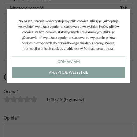
Mrozoodporność
:
Tak
Ilość twarzy
:
12
Na naszej stronie wykorzystujemy pliki cookies. Klikając „Akceptuję
wszystkie” wyrażasz zgodę na stosowanie wszystkich typów plików
Ilość szt. w opakowaniu
:
2
cookies, w tym cookies statystycznych i reklamowych. Klikając
Ilość m2 w opakowaniu
:
1,43
„Odmawiam” wyrażasz zgodę na stosowanie wyłącznie plików
cookies niezbędnych do prawidłowego działania strony. Więcej
Gatunek
:
Gat. 1
informacji o plikach cookies znajdziesz w Polityce prywatności.
Kraj pochodzenia
:
Hiszpania
ODMAWIAM
AKCEPTUJĘ WSZYSTKIE
Opinie
Ocena
*
0.00
/
5
(
0
głosów)
Opinia
*