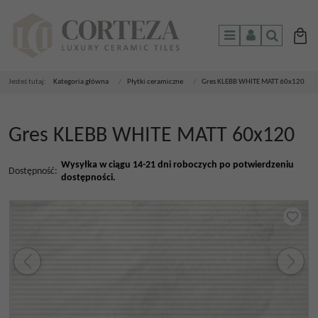
Menu
Panel
Szukaj
Jesteś tutaj:
Kategoria główna
/
Płytki ceramiczne
/
Gres KLEBB WHITE MATT 60x120
Gres KLEBB WHITE MATT 60x120
Wysyłka w ciągu 14-21 dni roboczych po potwierdzeniu
Dostępność
:
dostępności.