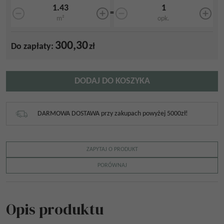
=
m²
opk.
300,30
Do zapłaty:
zł
DODAJ DO KOSZYKA
DARMOWA DOSTAWA przy zakupach powyżej 5000zł!
ZAPYTAJ O PRODUKT
PORÓWNAJ
Opis produktu