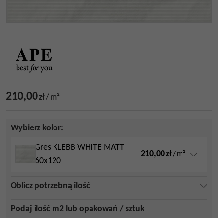
210,00
zł
/
m²
Wybierz kolor:
Gres KLEBB WHITE MATT
210,00
zł
/
m²
60x120
Oblicz potrzebną ilość
Podaj ilość m2 lub opakowań / sztuk