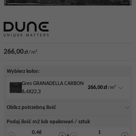
266,00
zł
/
m²
Wybierz kolor:
Gres GRANADELLA CARBON
266,00
zł
/
m²
6,4X22,3
Oblicz potrzebną ilość
Podaj ilość m2 lub opakowań / sztuk
=