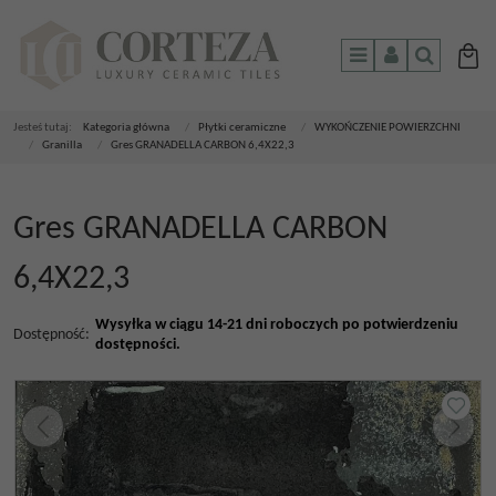
Menu
Panel
Szukaj
Jesteś tutaj:
Kategoria główna
/
Płytki ceramiczne
/
WYKOŃCZENIE POWIERZCHNI
/
Granilla
/
Gres GRANADELLA CARBON 6,4X22,3
Gres GRANADELLA CARBON
6,4X22,3
Wysyłka w ciągu 14-21 dni roboczych po potwierdzeniu
Dostępność
:
dostępności.