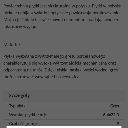
Powierzchnia płytki jest strukturalna w połysku.
Płytki w połysku
pięknie odbijają światło i optycznie powiększają pomieszczenie.
Można je śmiało łączyć z innymi elementami, nadając wnętrzu
luksusowy wygląd.
Materiał
Płytka wykonana z wytrzymałego gresu porcelanowego
charakteryzuje się wysoką wytrzymałością mechaniczną oraz
odpornością na mróz. Dzięki niskiej nasiąkliwości wodnej gres
można stosować wewnątrz i na zewnątrz.
Szczegóły
Typ płytki
:
Gres
Wymiar płytki [cm]
:
6,4x22,3
Grubość [mm]
:
9