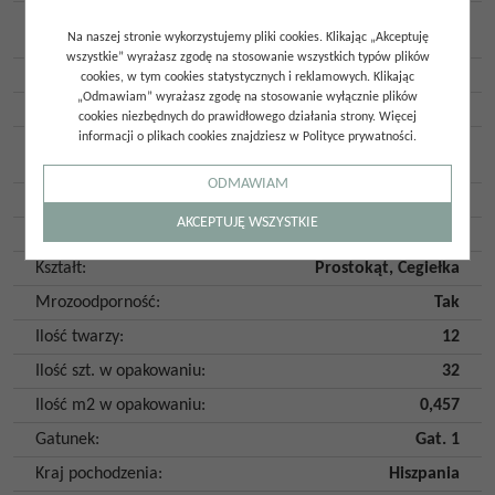
Na zewnątrz
,
Do
Przeznaczenie
:
Na naszej stronie wykorzystujemy pliki cookies. Klikając „Akceptuję
wewnątrz
wszystkie” wyrażasz zgodę na stosowanie wszystkich typów plików
Rodzaj płytki
:
Ścienna
,
Podłogowa
cookies, w tym cookies statystycznych i reklamowych. Klikając
„Odmawiam” wyrażasz zgodę na stosowanie wyłącznie plików
Rodzaj powierzchni
:
Strukturalna
cookies niezbędnych do prawidłowego działania strony. Więcej
informacji o plikach cookies znajdziesz w Polityce prywatności.
Wykończenie
Połysk
powierzchni
:
ODMAWIAM
Imitacja
:
Tonalne
AKCEPTUJĘ WSZYSTKIE
Kolor
:
Czarny
Kształt
:
Prostokąt
,
Cegiełka
Mrozoodporność
:
Tak
Ilość twarzy
:
12
Ilość szt. w opakowaniu
:
32
Ilość m2 w opakowaniu
:
0,457
Gatunek
:
Gat. 1
Kraj pochodzenia
:
Hiszpania