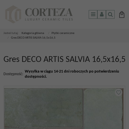
Menu
Panel
Szukaj
Jesteś tutaj:
Kategoria główna
/
Płytki ceramiczne
/
Gres DECO ARTIS SALVIA 16,5x16,5
Gres DECO ARTIS SALVIA 16,5x16,5
Wysyłka w ciągu 14-21 dni roboczych po potwierdzeniu
Dostępność
:
dostępności.