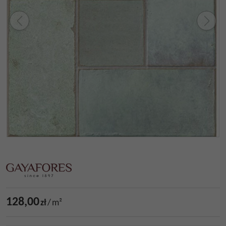
128,00
zł
/
m²