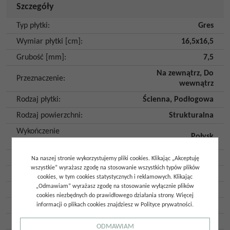
Szczegóły
Typ płytki
:
Gres
Wymiar płytki [cm]
:
16,5x16,5
Grubość [mm]
:
7,5
Na zewnątrz
,
Do
Przeznaczenie
:
wewnątrz
Rodzaj płytki
:
Ścienna
,
Podłogowa
Rodzaj powierzchni
:
Strukturalna
Wykończenie
Połysk
powierzchni
:
Imitacja
:
Kamień
Na naszej stronie wykorzystujemy pliki cookies. Klikając „Akceptuję
wszystkie” wyrażasz zgodę na stosowanie wszystkich typów plików
Kolor
:
Zielony
,
Szałwiowy
cookies, w tym cookies statystycznych i reklamowych. Klikając
„Odmawiam” wyrażasz zgodę na stosowanie wyłącznie plików
Kształt
:
Kwadrat
cookies niezbędnych do prawidłowego działania strony. Więcej
Klasa ścieralności
:
4
informacji o plikach cookies znajdziesz w Polityce prywatności.
Mrozoodporność
:
Tak
ODMAWIAM