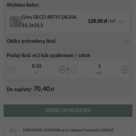
Wybierz kolor:
Gres DECO ARTIS SALVIA
128,00
zł
/
m²
16,5x16,5
Oblicz potrzebną ilość
Podaj ilość m2 lub opakowań / sztuk
=
m²
opk.
70,40
Do zapłaty:
zł
DODAJ DO KOSZYKA
DARMOWA DOSTAWA przy zakupach powyżej 5000zł!