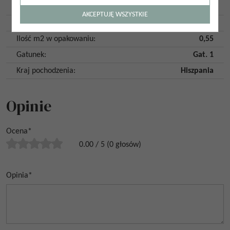
Ilość twarzy
:
32
AKCEPTUJĘ WSZYSTKIE
Ilość szt. w opakowaniu
:
20
Ilość m2 w opakowaniu
:
0,55
Gatunek
:
Gat. 1
Kraj pochodzenia
:
Hiszpania
Opinie
Ocena
*
0.00
/
5
(
0
głosów)
Opinia
*