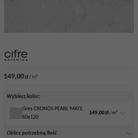
149,00
zł
/
m²
Wybierz kolor:
Gres CRONOS PEARL MATE
149,00
zł
/
m²
60x120
Oblicz potrzebną ilość