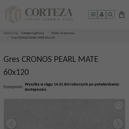
Menu
Panel
Szukaj
Jesteś tutaj:
Kategoria główna
/
Płytki ceramiczne
/
Gres CRONOS PEARL MATE 60x120
Gres CRONOS PEARL MATE
60x120
Wysyłka w ciągu 14-21 dni roboczych po potwierdzeniu
Dostępność
:
dostępności.