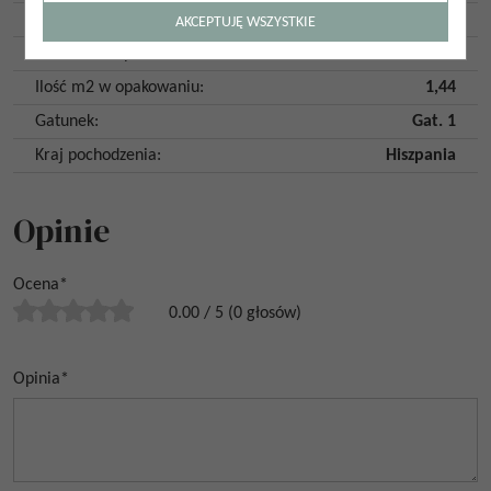
Ilość twarzy
:
15
AKCEPTUJĘ WSZYSTKIE
Ilość szt. w opakowaniu
:
2
Ilość m2 w opakowaniu
:
1,44
Gatunek
:
Gat. 1
Kraj pochodzenia
:
Hiszpania
Opinie
Ocena
*
0.00
/
5
(
0
głosów)
Opinia
*