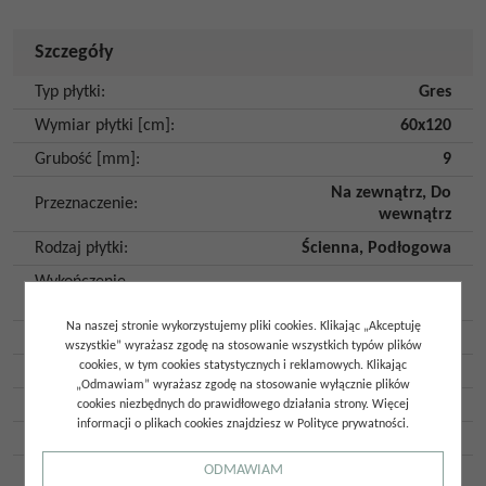
Szczegóły
Typ płytki
:
Gres
Wymiar płytki [cm]
:
60x120
Grubość [mm]
:
9
Na zewnątrz
,
Do
Przeznaczenie
:
wewnątrz
Rodzaj płytki
:
Ścienna
,
Podłogowa
Wykończenie
Mat
powierzchni
:
Na naszej stronie wykorzystujemy pliki cookies. Klikając „Akceptuję
Imitacja
:
Kamień
wszystkie” wyrażasz zgodę na stosowanie wszystkich typów plików
cookies, w tym cookies statystycznych i reklamowych. Klikając
Kolor
:
Perłowy
„Odmawiam” wyrażasz zgodę na stosowanie wyłącznie plików
Kształt
:
Prostokąt
cookies niezbędnych do prawidłowego działania strony. Więcej
informacji o plikach cookies znajdziesz w Polityce prywatności.
Płytka rektyfikowana
:
Tak
ODMAWIAM
Mrozoodporność
:
Tak