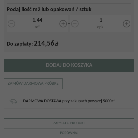
Podaj ilość m2 lub opakowań / sztuk
=
m²
opk.
214,56
Do zapłaty:
zł
DODAJ DO KOSZYKA
ZAMÓW DARMOWĄ PRÓBKĘ
DARMOWA DOSTAWA przy zakupach powyżej 5000zł!
ZAPYTAJ O PRODUKT
PORÓWNAJ