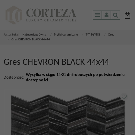
Menu
Panel
Szukaj
Jesteś tutaj:
Kategoria główna
/
Płytki ceramiczne
/
TYP PŁYTKI
/
Gres
/
Gres CHEVRON BLACK 44x44
Gres CHEVRON BLACK 44x44
Wysyłka w ciągu 14-21 dni roboczych po potwierdzeniu
Dostępność
:
dostępności.