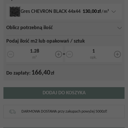
130,00
zł
Gres CHEVRON BLACK 44x44
/
m²
Oblicz potrzebną ilość
Podaj ilość m2 lub opakowań / sztuk
=
m²
opk.
166,40
Do zapłaty:
zł
DODAJ DO KOSZYKA
DARMOWA DOSTAWA przy zakupach powyżej 5000zł!