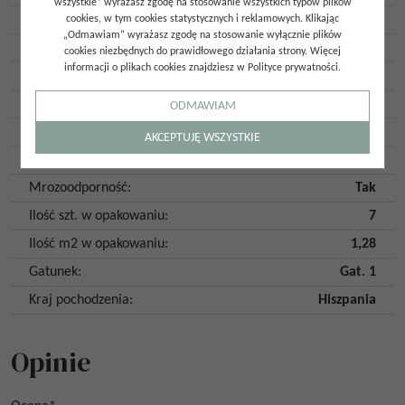
wszystkie” wyrażasz zgodę na stosowanie wszystkich typów plików
Wykończenie powierzchni
:
Mat
cookies, w tym cookies statystycznych i reklamowych. Klikając
„Odmawiam” wyrażasz zgodę na stosowanie wyłącznie plików
Imitacja
:
Kamień
cookies niezbędnych do prawidłowego działania strony. Więcej
informacji o plikach cookies znajdziesz w Polityce prywatności.
Kolor
:
Czarny
Kształt
:
Jodełka
ODMAWIAM
Klasa ścieralności
:
4
AKCEPTUJĘ WSZYSTKIE
Płytka rektyfikowana
:
Nie
Mrozoodporność
:
Tak
Ilość szt. w opakowaniu
:
7
Ilość m2 w opakowaniu
:
1,28
Gatunek
:
Gat. 1
Kraj pochodzenia
:
Hiszpania
Opinie