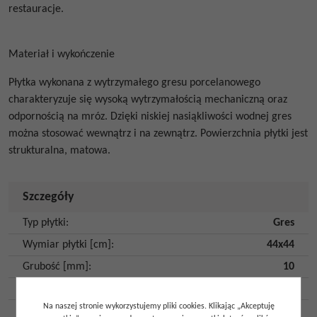
restauracje.
Materiał i wykończenie
Płytka wykonana z wytrzymałego gresu porcelanowego
charakteryzuje się wysoką wytrzymałością mechaniczną oraz
odpornością na mróz. Dzięki niskiej nasiąkliwości wodnej gres
można stosować wewnątrz i na zewnątrz.
Powierzchnia płytki jest
strukturalna, matowa.
Szczegóły
Typ płytki
:
Gres
Wymiar płytki [cm]
:
44x44
Grubość [mm]
:
10
Rodzaj płytki
:
Ścienna
Na naszej stronie wykorzystujemy pliki cookies. Klikając „Akceptuję
Rodzaj powierzchni
:
Strukturalna