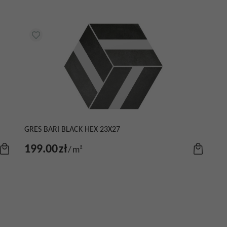
GRES BARI BLACK HEX 23X27
199.00
zł
/
m²