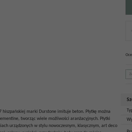
Oce
Z
Sz
Ty
7
hiszpańskiej marki
Durstone imituje beton
. Płytkę można
 Cementine,
tworząc wiele możliwości aranżacyjnych.
Płytki
Wy
iach urządzonych w stylu nowoczesnym, klasycznym, art deco
Pr