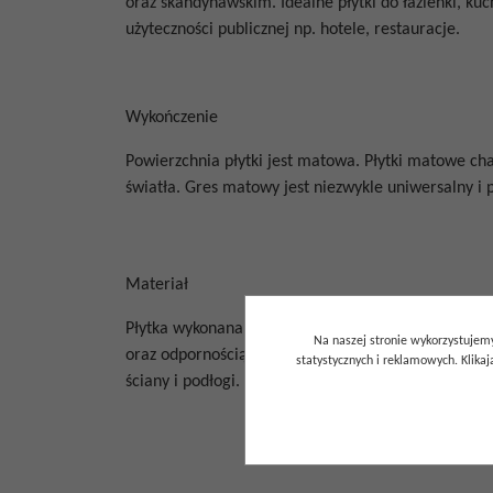
oraz skandynawskim. Idealne płytki do łazienki, kuch
użyteczności publicznej np. hotele, restauracje.
Wykończenie
Powierzchnia płytki jest matowa. Płytki matowe
cha
światła.
Gres matowy jest niezwykle uniwersalny i p
Materiał
Płytka wykonana z wytrzymałego gresu porcelanow
Na naszej stronie wykorzystujemy
oraz odpornością na mróz. Dzięki niskiej nasiąkli
statystycznych i reklamowych. Klik
ściany i podłogi.