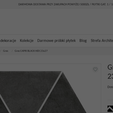
DARMOWA DOSTAWA PRZY ZAKUPACH POWYŻEJ 5000ZŁ / PŁYTKI GAT. 1 / 
 dekoracje
Kolekcje
Darmowe próbki płytek
Blog
Strefa Archit
/
Gres
/
Gres CAPRI BLACK HEX 23x27
G
2
Dos