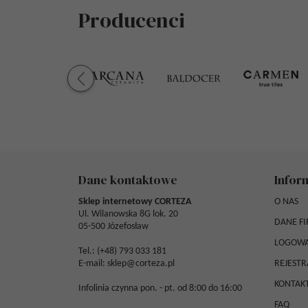
Producenci
Dane kontaktowe
Infor
Sklep internetowy CORTEZA
O NAS
Ul. Wilanowska 8G lok. 20
DANE F
05-500 Józefosław
LOGOWA
Tel.: (
+48) 793 033 181
E-mail:
sklep@corteza.pl
REJESTR
KONTAK
Infolinia czynna pon. - pt. od 8:00 do 16:00
FAQ