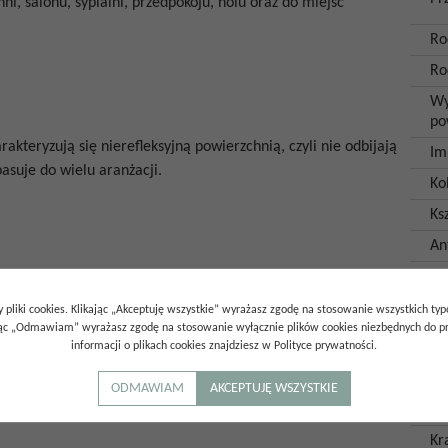
ni, salonu, sypialni, przedpokoju, holu oraz do miejsc
Ro
Ro
Wy
po
rakteryzują się nierefleksyjną powierzchnią, czyli nie odbijają
Im
asuje do wielu aranżacji.
Ko
Ksz
An
Mr
ego charakteryzuje się wysoką wytrzymałością mechaniczną
Ilo
 pliki cookies. Klikając „Akceptuję wszystkie” wyrażasz zgodę na stosowanie wszystkich ty
wości wodnej gres można stosować wewnątrz i na zewnątrz, na
op
ając „Odmawiam” wyrażasz zgodę na stosowanie wyłącznie plików cookies niezbędnych do pr
informacji o plikach cookies znajdziesz w Polityce prywatności.
Il
op
ODMAWIAM
AKCEPTUJĘ WSZYSTKIE
Ga
Kr