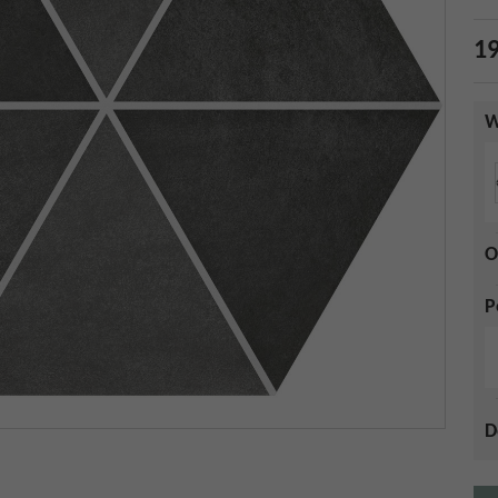
19
W
O
P
D