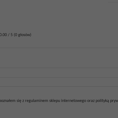
0.00
/
5
(
0
głosów)
poznałem się z regulaminem sklepu internetowego oraz polityką prywa