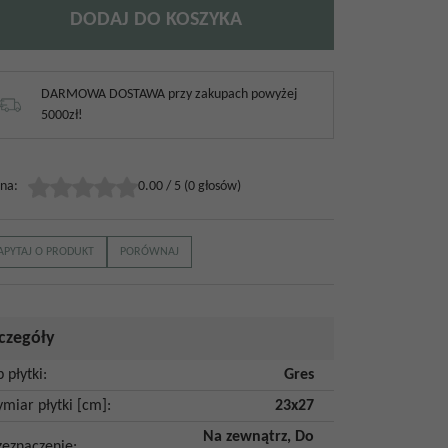
DODAJ DO KOSZYKA
DARMOWA DOSTAWA przy zakupach powyżej
5000zł!
na
:
0.00
/
5
(
0
głosów)
APYTAJ O PRODUKT
PORÓWNAJ
czegóły
p płytki
:
Gres
miar płytki [cm]
:
23x27
Na zewnątrz
,
Do
zeznaczenie
: