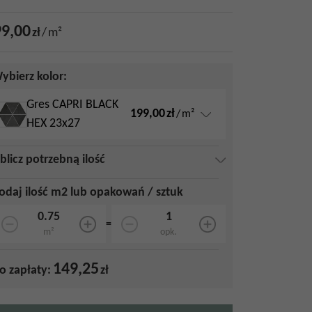
9,00
zł
/
m²
ybierz kolor:
Gres CAPRI BLACK
199,00
zł
/
m²
HEX 23x27
blicz potrzebną ilość
odaj ilość m2 lub opakowań / sztuk
=
m²
opk.
149,25
o zapłaty:
zł