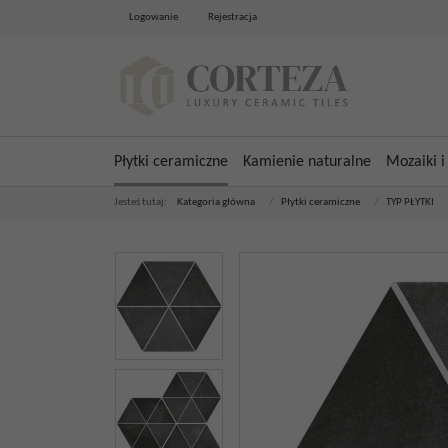
Logowanie
Rejestracja
Płytki ceramiczne
Kamienie naturalne
Mozaiki i
Jesteś tutaj:
Kategoria główna
/
Płytki ceramiczne
/
TYP PŁYTKI