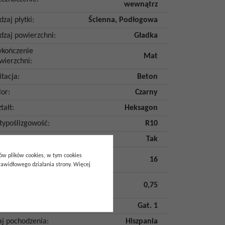
wewnątrz
dzaj płytki
:
Ścienna
,
Podłogowa
dzaj powierzchni
:
Gładka
kończenie
Mat
wierzchni
:
itacja
:
Beton
lor
:
Czarny
tałt
:
Heksagon
typoślizgowość
:
R10
ozoodporność
:
Tak
ść szt. w
pów plików cookies, w tym cookies
16
akowaniu
:
awidłowego działania strony. Więcej
ość m2 w
0,75
akowaniu
:
tunek
:
Gat. 1
aj pochodzenia
:
Hiszpania