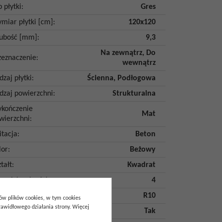
p płytki
:
Gres
miar płytki [cm]
:
120x120
ubość [mm]
:
9,3
Na zewnątrz
,
Do
zeznaczenie
:
wewnątrz
dzaj płytki
:
Ścienna
,
Podłogowa
dzaj powierzchni
:
Strukturalna
kończenie
Mat
wierzchni
:
itacja
:
Beton
lor
:
Beżowy
tałt
:
Kwadrat
asa ścieralności
:
4
typoślizgowość
:
R10
pów plików cookies, w tym cookies
awidłowego działania strony. Więcej
ytka rektyfikowana
:
Tak