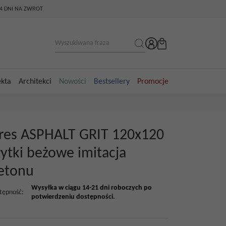
14 DNI NA ZWROT
ekta
Architekci
Nowości
Bestsellery
Promocje
res ASPHALT GRIT 120x120
łytki beżowe imitacja
etonu
Wysyłka w ciągu 14-21 dni roboczych po
tępność
:
potwierdzeniu dostępności.