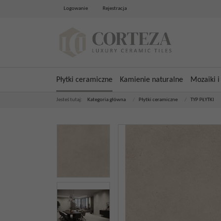
Logowanie
Rejestracja
Płytki ceramiczne
Kamienie naturalne
Mozaiki i
Jesteś tutaj:
Kategoria główna
/
Płytki ceramiczne
/
TYP PŁYTKI