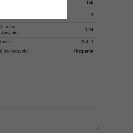
ozoodporność
:
Tak
ść szt. w
1
akowaniu
:
ość m2 w
1,44
akowaniu
:
tunek
:
Gat. 1
aj pochodzenia
:
Hiszpania