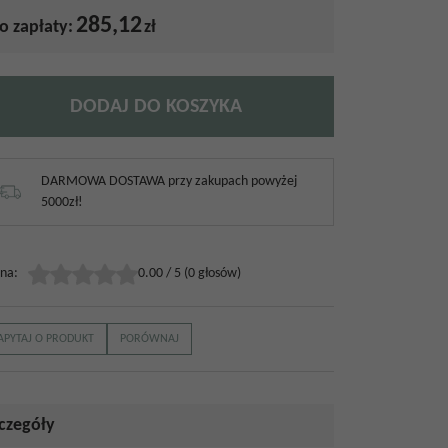
285,12
o zapłaty:
zł
DODAJ DO KOSZYKA
DARMOWA DOSTAWA przy zakupach powyżej
5000zł!
na
:
0.00
/
5
(
0
głosów)
APYTAJ O PRODUKT
PORÓWNAJ
czegóły