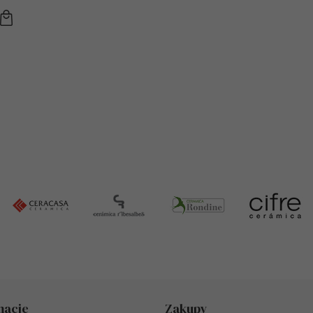
macje
Zakupy