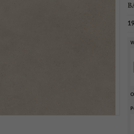
19
W
O
P