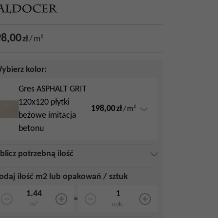
8,00
zł
/
m²
ybierz kolor:
Gres ASPHALT GRIT
120x120 płytki
198,00
zł
/
m²
beżowe imitacja
betonu
blicz potrzebną ilość
odaj ilość m2 lub opakowań / sztuk
=
m²
opk.