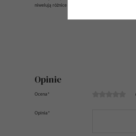
niwelują różnice w rozmiarach płytek i pozwalają n
Opinie
Ocena
*
Opinia
*