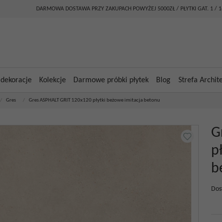
DARMOWA DOSTAWA PRZY ZAKUPACH POWYŻEJ 5000ZŁ / PŁYTKI GAT. 1 / 
 dekoracje
Kolekcje
Darmowe próbki płytek
Blog
Strefa Archit
/
Gres
/
Gres ASPHALT GRIT 120x120 płytki beżowe imitacja betonu
G
p
b
Dos