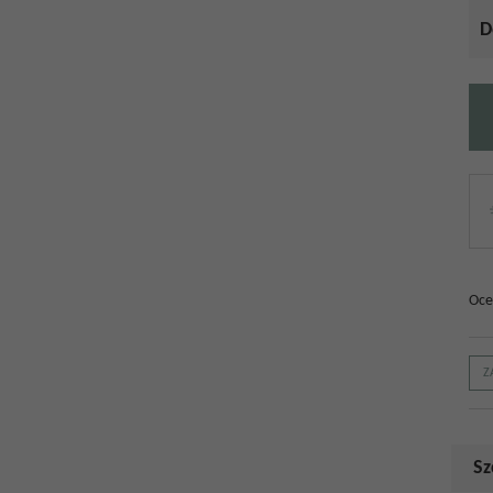
D
Oce
Z
Sz