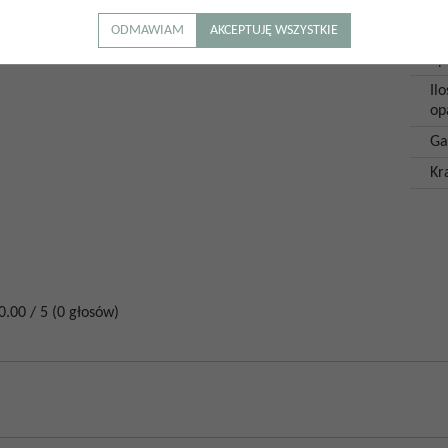
Mr
a zastosowanie wąskiej fugi.
ODMAWIAM
AKCEPTUJĘ WSZYSTKIE
Ilo
op
Il
op
Ga
Kr
0.00
/
5
(
0
głosów)