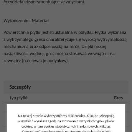
Arcydzieła eksperymentujące ze zmysłami.
Wykończenie i Materiał
Powierzchnia płytki jest strukturalna w połysku.
Płytka wykonana
z wytrzymałego gresu charakteryzuje się wysoką wytrzymałością
mechaniczną oraz odpornością na mróz. Dzięki niskiej
nasiąkliwości wodnej, gres można stosować wewnątrz i na
zewnątrz (na elewacje budynków).
Szczegóły
Typ płytki
:
Gres
Wymiar płytki [cm]
:
10x10
Na zewnątrz
,
Do
Na naszej stronie wykorzystujemy pliki cookies. Klikając „Akceptuję
Przeznaczenie
:
wszystkie” wyrażasz zgodę na stosowanie wszystkich typów plików
wewnątrz
cookies, w tym cookies statystycznych i reklamowych. Klikając
Rodzaj płytki
:
Ścienna