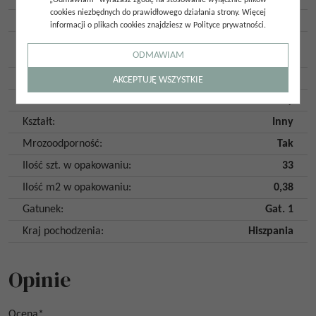
„Odmawiam” wyrażasz zgodę na stosowanie wyłącznie plików
cookies niezbędnych do prawidłowego działania strony. Więcej
Rodzaj powierzchni
:
Strukturalna
informacji o plikach cookies znajdziesz w Polityce prywatności.
Wykończenie
Połysk
ODMAWIAM
powierzchni
:
Imitacja
:
Tonalne
AKCEPTUJĘ WSZYSTKIE
Kolor
:
Biały
Kształt
:
Inny
Mrozoodporność
:
Tak
Ilość szt. w opakowaniu
:
33
Ilość m2 w opakowaniu
:
0,38
Gatunek
:
Gat. 1
Kraj pochodzenia
:
Hiszpania
Opinie
Ocena
*