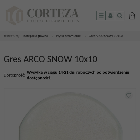
Menu
Panel
Szukaj
Jesteś tutaj:
Kategoria główna
/
Płytki ceramiczne
/
Gres ARCO SNOW 10x10
Gres ARCO SNOW 10x10
Wysyłka w ciągu 14-21 dni roboczych po potwierdzeniu
Dostępność
:
dostępności.