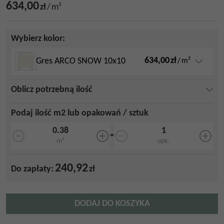
634,00
zł
/
m²
Wybierz kolor:
634,00
zł
Gres ARCO SNOW 10x10
/
m²
Oblicz potrzebną ilość
Podaj ilość m2 lub opakowań / sztuk
=
m²
opk.
240,92
Do zapłaty:
zł
DODAJ DO KOSZYKA