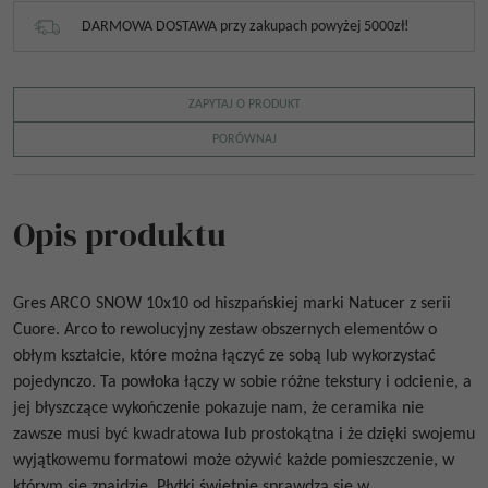
DARMOWA DOSTAWA przy zakupach powyżej 5000zł!
ZAPYTAJ O PRODUKT
PORÓWNAJ
Opis produktu
Gres
ARCO SNOW 10x10
od hiszpańskiej marki Natucer z serii
Cuore. Arco to rewolucyjny zestaw obszernych elementów o
obłym kształcie, które można łączyć ze sobą lub wykorzystać
pojedynczo. Ta powłoka łączy w sobie różne tekstury i odcienie, a
jej błyszczące wykończenie pokazuje nam, że ceramika nie
zawsze musi być kwadratowa lub prostokątna i że dzięki swojemu
wyjątkowemu formatowi może ożywić każde pomieszczenie, w
którym się znajdzie. Płytki świetnie sprawdzą się w