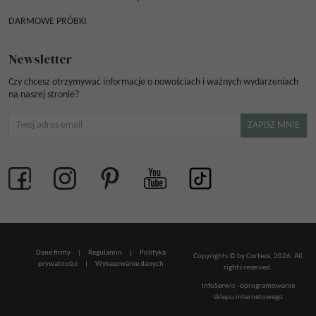
DARMOWE PRÓBKI
Newsletter
Czy chcesz otrzymywać informacje o nowościach i ważnych wydarzeniach
na naszej stronie?
Dane firmy
|
Regulamin
|
Polityka
Copyrights © by Corteza, 2026. All
prywatności
|
Wykasowanie danych
rights reserved.
InfoSerwis
-
oprogramowanie
sklepu internetowego