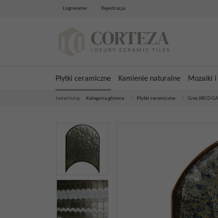
Logowanie
Rejestracja
Płytki ceramiczne
Kamienie naturalne
Mozaiki i
Jesteś tutaj:
Kategoria główna
/
Płytki ceramiczne
/
Gres ARCO G