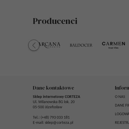
Producenci
Dane kontaktowe
Infor
Sklep internetowy CORTEZA
O NAS
Ul. Wilanowska 8G lok. 20
DANE F
05-500 Józefosław
LOGOWA
Tel.: (
+48) 793 033 181
E-mail:
sklep@corteza.pl
REJESTR