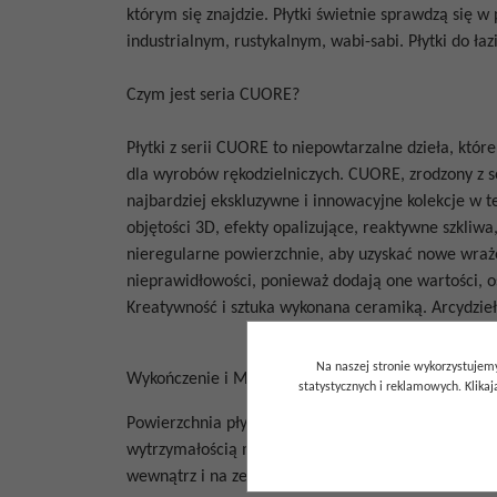
którym się znajdzie. Płytki świetnie sprawdzą się
industrialnym, rustykalnym, wabi-sabi. Płytki do łazi
Czym jest seria CUORE?
Płytki z serii CUORE to niepowtarzalne dzieła, któ
dla wyrobów rękodzielniczych. CUORE, zrodzony z 
najbardziej ekskluzywne i innowacyjne kolekcje w tec
objętości 3D, efekty opalizujące, reaktywne szkliwa
nieregularne powierzchnie, aby uzyskać nowe wraże
nieprawidłowości, ponieważ dodają one wartości, 
Kreatywność i sztuka wykonana ceramiką. Arcydzie
Na naszej stronie wykorzystujemy
Wykończenie i Materiał
statystycznych i reklamowych. Klik
Powierzchnia płytki jest strukturalna w połysku.
Płyt
wytrzymałością mechaniczną oraz odpornością na mr
wewnątrz i na zewnątrz (na elewacje budynków).