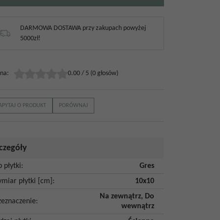
DARMOWA DOSTAWA przy zakupach powyżej
5000zł!
na
:
0.00
/
5
(
0
głosów)
APYTAJ O PRODUKT
PORÓWNAJ
czegóły
p płytki
:
Gres
miar płytki [cm]
:
10x10
Na zewnątrz
,
Do
zeznaczenie
:
wewnątrz