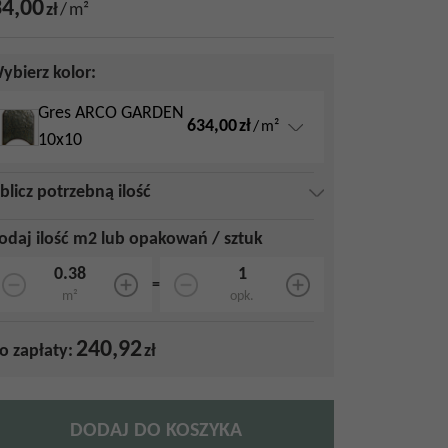
4,00
zł
/
m²
ybierz kolor:
Gres ARCO GARDEN
634,00
zł
/
m²
10x10
blicz potrzebną ilość
odaj ilość m2 lub opakowań / sztuk
=
m²
opk.
240,92
o zapłaty:
zł
DODAJ DO KOSZYKA