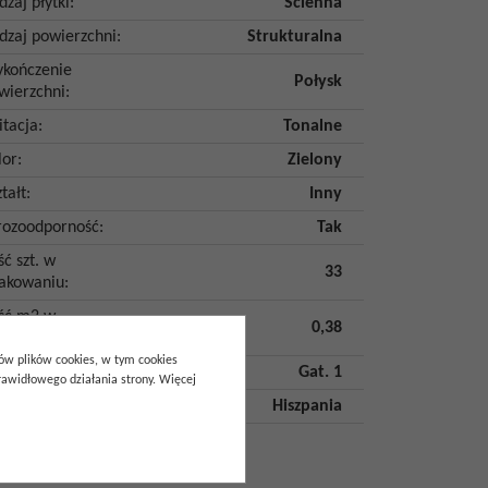
dzaj płytki
:
Ścienna
dzaj powierzchni
:
Strukturalna
kończenie
Połysk
wierzchni
:
itacja
:
Tonalne
lor
:
Zielony
tałt
:
Inny
ozoodporność
:
Tak
ść szt. w
33
akowaniu
:
ość m2 w
0,38
akowaniu
:
pów plików cookies, w tym cookies
tunek
:
Gat. 1
awidłowego działania strony. Więcej
aj pochodzenia
:
Hiszpania