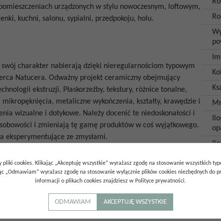
Ro
 w pomieszczeniach urządzonych w stylu nowoczesnym, loftowym,
Ro
enki, kuchni, salonu, sypialni, przedpokoju, holu.
Wy
po
Im
re swój charakter nabierają dzięki nieregularnościom typowym
Ko
serca Natucera. Odważny projekt ceramiczny obejmujący
Ksz
hnologii ekstruzji. Płaskorzeźby, tekstury, różnice tonalne,
, mikropęknięcia, metaliczne wykończenia, kształty, krawędzie i
Mr
nia wizualne i dotykowe. Należy docenić te niedoskonałości i
Ilo
osobowości i zmieniają tę gamę produktów w coś wyjątkowego.
op
ła eksperymentujące ze zmysłami.
Il
op
 pliki cookies. Klikając „Akceptuję wszystkie” wyrażasz zgodę na stosowanie wszystkich ty
Ga
ając „Odmawiam” wyrażasz zgodę na stosowanie wyłącznie plików cookies niezbędnych do pr
informacji o plikach cookies znajdziesz w Polityce prywatności.
Kr
ka wykonana z wytrzymałego gresu charakteryzuje się wysoką
óz. Dzięki niskiej nasiąkliwości wodnej, gres można stosować
ODMAWIAM
AKCEPTUJĘ WSZYSTKIE