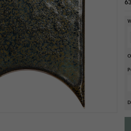
63
W
O
P
D