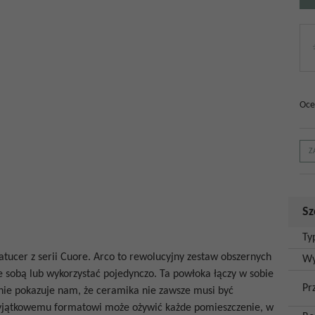
Oce
Z
Sz
Ty
atucer z serii Cuore. Arco to rewolucyjny zestaw obszernych
Wy
e sobą lub wykorzystać pojedynczo. Ta powłoka łączy w sobie
Pr
zenie pokazuje nam, że ceramika nie zawsze musi być
wyjątkowemu formatowi może ożywić każde pomieszczenie, w