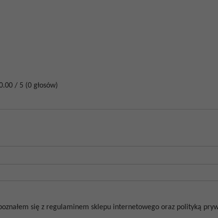
0.00
/
5
(
0
głosów)
poznałem się z regulaminem sklepu internetowego oraz polityką prywa