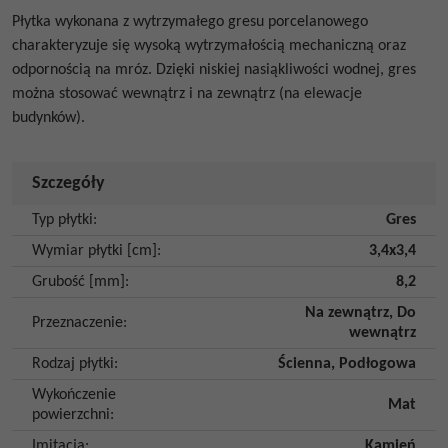
Płytka wykonana z wytrzymałego gresu porcelanowego
charakteryzuje się wysoką wytrzymałością mechaniczną oraz
odpornością na mróz.
Dzięki niskiej nasiąkliwości wodnej, gres
można stosować wewnątrz i na zewnątrz (na elewacje
budynków).
Szczegóły
Typ płytki
:
Gres
Wymiar płytki [cm]
:
3,4x3,4
Grubość [mm]
:
8,2
Na zewnątrz
,
Do
Przeznaczenie
:
wewnątrz
Rodzaj płytki
:
Ścienna
,
Podłogowa
Wykończenie
Mat
powierzchni
:
Imitacja
:
Kamień