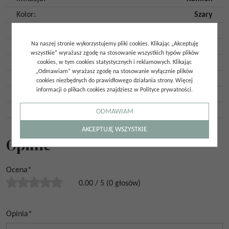
Kolor
:
Szary
Kształt
:
Kwadrat
Na naszej stronie wykorzystujemy pliki cookies. Klikając „Akceptuję
Mrozoodporność
:
Tak
wszystkie” wyrażasz zgodę na stosowanie wszystkich typów plików
Ilość szt. w opakowaniu
:
68
cookies, w tym cookies statystycznych i reklamowych. Klikając
„Odmawiam” wyrażasz zgodę na stosowanie wyłącznie plików
Ilość m2 w opakowaniu
:
0,08
cookies niezbędnych do prawidłowego działania strony. Więcej
informacji o plikach cookies znajdziesz w Polityce prywatności.
Gatunek
:
Gat. 1
Kraj pochodzenia
:
Hiszpania
ODMAWIAM
AKCEPTUJĘ WSZYSTKIE
Opinie
Ocena
*
0.00
/
5
(
0
głosów)
Opinia
*