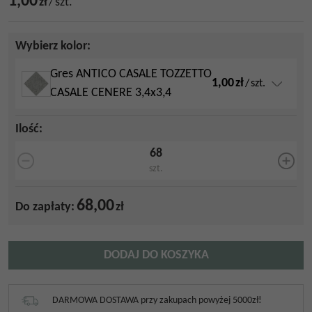
1,00
zł
/
szt.
Wybierz kolor:
Gres ANTICO CASALE TOZZETTO
1,00
zł
/
szt.
CASALE CENERE 3,4x3,4
Ilość
:
szt.
68,00
Do zapłaty:
zł
DODAJ DO KOSZYKA
DARMOWA DOSTAWA przy zakupach powyżej 5000zł!