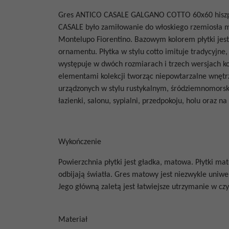
Gres
ANTICO CASALE GALGANO COTTO 60x60
hisz
CASALE
było zamiłowanie do
włoskiego rzemiosła
m
Montelupo Fiorentino.
Bazowym kolorem płytki jest
ornamentu. Płytka w stylu cotto imituje tradycyjne,
występuje w dwóch rozmiarach i trzech wersjach ko
elementami kolekcji tworząc niepowtarzalne wnętr
urządzonych w stylu rustykalnym, śródziemnomorski
łazienki, salonu, sypialni, przedpokoju, holu oraz 
Wykończenie
Powierzchnia płytki jest gładka, matowa. Płytki ma
odbijają światła.
Gres matowy jest niezwykle uniwer
Jego główną zaletą jest łatwiejsze utrzymanie w c
Materiał