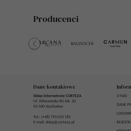
Producenci
Dane kontaktowe
Infor
Sklep internetowy CORTEZA
O NAS
Ul. Wilanowska 8G lok. 20
DANE F
05-500 Józefosław
LOGOWA
Tel.: (
+48) 793 033 181
E-mail:
sklep@corteza.pl
REJESTR