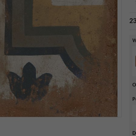
23
W
O
P
D