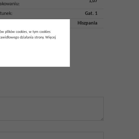
1,07
akowaniu
:
tunek
:
Gat. 1
aj pochodzenia
:
Hiszpania
pów plików cookies, w tym cookies
awidłowego działania strony. Więcej