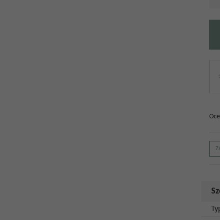
Oce
Z
Sz
Ty