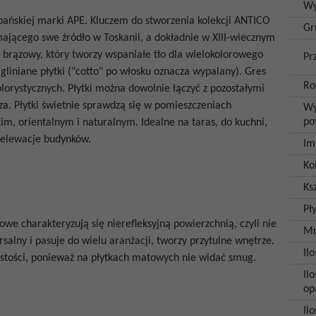
Wy
pańskiej marki APE.
Kluczem do stworzenia kolekcji
ANTICO
Gr
ającego swe źródło w Toskanii, a dokładnie w XIII-wiecznym
 brązowy, który tworzy wspaniałe tło dla wielokolorowego
Pr
 gliniane płytki ("cotto" po włosku oznacza wypalany). Gres
Ro
lorystycznych. Płytki można dowolnie łączyć z pozostałymi
za.
Płytki świetnie sprawdzą się w pomieszczeniach
Wy
po
m, orientalnym i naturalnym. Idealne na taras, do kuchni,
na elewacje budynków.
Im
Ko
Ksz
Pł
towe
charakteryzują się nierefleksyjną powierzchnią, czyli nie
Mr
salny i pasuje do wielu aranżacji, tworzy przytulne wnętrze.
Il
zystości, ponieważ na płytkach matowych nie widać smug.
Ilo
op
Il