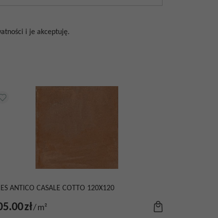
tności i je akceptuję.
ES ANTICO CASALE COTTO 120X120
05.00
zł
/
m²