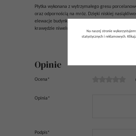
Płytka wykonana z wytrzymałego gresu porcelanow
oraz odpornością na mróz.
Dzięki niskiej nasiąkli
elewacje budynków).
Płytki są rektyfikowane, co oz
krawędzie niwelują różnice w rozmiarach płytek i p
Na naszej stronie wykorzystujemy
statystycznych i reklamowych. Klik
Opinie
Ocena
*
Opinia
*
Podpis
*