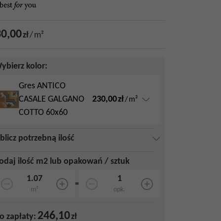
0,00
zł
/
m²
ybierz kolor:
Gres ANTICO
230,00
zł
CASALE GALGANO
/
m²
COTTO 60x60
blicz potrzebną ilość
odaj ilość m2 lub opakowań / sztuk
=
m²
opk.
246,10
o zapłaty:
zł