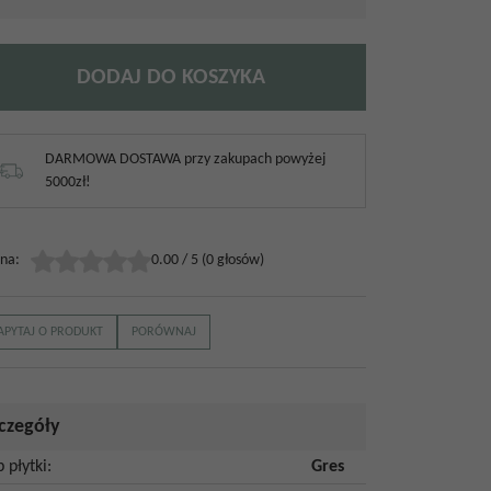
DODAJ DO KOSZYKA
DARMOWA DOSTAWA przy zakupach powyżej
5000zł!
na
:
0.00
/
5
(
0
głosów)
APYTAJ O PRODUKT
PORÓWNAJ
czegóły
p płytki
:
Gres