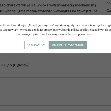
op
ego charakteryzuje się wysoką wytrzymałością mechaniczną
Ga
wości wodnej, gres można stosować wewnątrz i na zewnątrz (na
nacza, że mają proste kąty i ostre krawędzie. Rektyfikowane
Kr
ozwalają na zastosowanie wąskiej fugi.
 pliki cookies. Klikając „Akceptuję wszystkie” wyrażasz zgodę na stosowanie wszystkich ty
ając „Odmawiam” wyrażasz zgodę na stosowanie wyłącznie plików cookies niezbędnych do pr
informacji o plikach cookies znajdziesz w Polityce prywatności.
ODMAWIAM
AKCEPTUJĘ WSZYSTKIE
0.00
/
5
(
0
głosów)