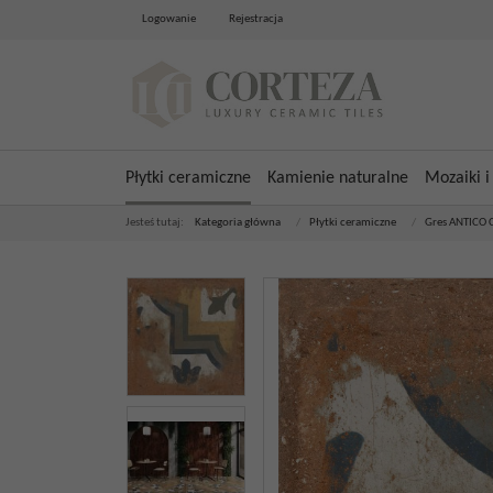
Logowanie
Rejestracja
Płytki ceramiczne
Kamienie naturalne
Mozaiki i
Jesteś tutaj:
Kategoria główna
/
Płytki ceramiczne
/
Gres ANTICO