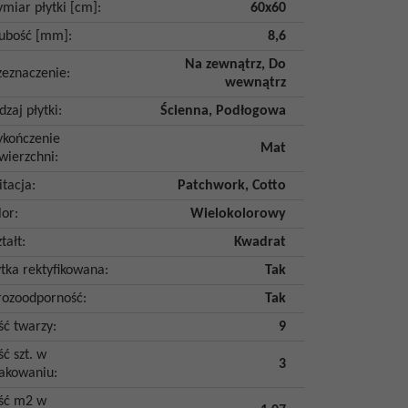
miar płytki [cm]
:
60x60
ubość [mm]
:
8,6
Na zewnątrz
,
Do
zeznaczenie
:
wewnątrz
dzaj płytki
:
Ścienna
,
Podłogowa
kończenie
Mat
wierzchni
:
itacja
:
Patchwork
,
Cotto
lor
:
Wielokolorowy
tałt
:
Kwadrat
ytka rektyfikowana
:
Tak
ozoodporność
:
Tak
ość twarzy
:
9
ść szt. w
3
akowaniu
:
ość m2 w