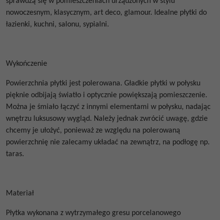
sprawdzą się w pomieszczeniach urządzonych w stylu
nowoczesnym, klasycznym, art deco, glamour. Idealne płytki do
łazienki, kuchni, salonu, sypialni.
Wykończenie
Powierzchnia płytki jest polerowana. Gładkie płytki w połysku
pięknie odbijają światło i optycznie powiększają pomieszczenie.
Można je śmiało łączyć z innymi elementami w połysku, nadając
wnętrzu luksusowy wygląd.
Należy jednak zwrócić uwagę, gdzie
chcemy je ułożyć, ponieważ ze względu na polerowaną
powierzchnię nie zalecamy układać na zewnątrz, na podłogę np.
taras.
Materiał
Płytka wykonana z wytrzymałego gresu porcelanowego