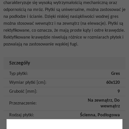
charakteryzuje się wysoką wytrzymałością mechaniczną oraz
odpornością na mróz. Płytki są uniwersalne, można zastosować je
na podłodze i ścianie. Dzięki niskiej nasiąkliwości wodnej gres
można stosować wewnątrz i na zewnątrz (na elewacje). Płytki są
rektyfikowane, co oznacza, że mają proste kąty i ostre krawędzie.
Rektyfikowane krawędzie niwelują różnice w rozmiarach płytek i
pozwalają na zastosowanie wąskiej fugi.
Szczegóły
Typ płytki
:
Gres
Wymiar płytki [cm]
:
60x120
Grubość [mm]
:
9
Na zewnątrz
,
Do
Przeznaczenie
:
wewnątrz
Rodzaj płytki
:
Ścienna
,
Podłogowa
Rodzaj powierzchni
:
Gładka