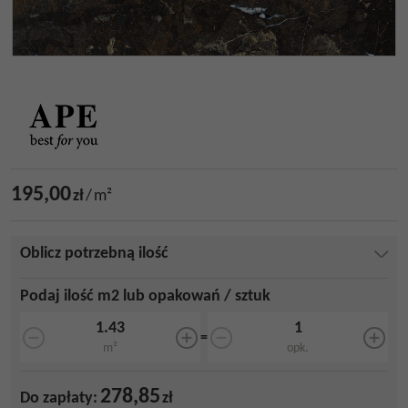
195,00
zł
/
m²
Oblicz potrzebną ilość
Podaj ilość m2 lub opakowań / sztuk
=
m²
opk.
278,85
Do zapłaty:
zł