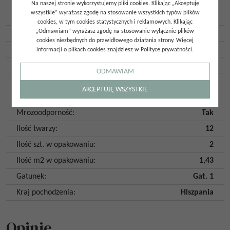
Na naszej stronie wykorzystujemy pliki cookies. Klikając „Akceptuję
Wykończenie
Połysk
wszystkie” wyrażasz zgodę na stosowanie wszystkich typów plików
powierzchni
:
cookies, w tym cookies statystycznych i reklamowych. Klikając
„Odmawiam” wyrażasz zgodę na stosowanie wyłącznie plików
Imitacja
:
Marmur
cookies niezbędnych do prawidłowego działania strony. Więcej
Kolor
:
Czarny
informacji o plikach cookies znajdziesz w Polityce prywatności.
Kształt
:
Prostokąt
ODMAWIAM
Klasa ścieralności
:
2
AKCEPTUJĘ WSZYSTKIE
Płytka rektyfikowana
:
Tak
Mrozoodporność
:
Tak
Ilość twarzy
:
12
Ilość szt. w opakowaniu
:
2
Ilość m2 w opakowaniu
:
1,43
Gatunek
:
Gat. 1
Kraj pochodzenia
:
Hiszpania
Opinie