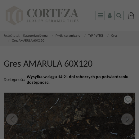
Menu
Panel
Szukaj
Jesteś tutaj:
Kategoria główna
/
Płytki ceramiczne
/
TYP PŁYTKI
/
Gres
/
Gres AMARULA 60X120
Gres AMARULA 60X120
Wysyłka w ciągu 14-21 dni roboczych po potwierdzeniu
Dostępność
:
dostępności.