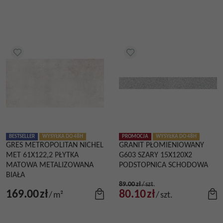
BESTSELLER
WYSYŁKA DO 48H
PROMOCJA
WYSYŁKA DO 48H
GRES METROPOLITAN NICHEL
GRANIT PŁOMIENIOWANY
MET 61X122,2 PŁYTKA
G603 SZARY 15X120X2
MATOWA METALIZOWANA
PODSTOPNICA SCHODOWA
BIAŁA
89.00
zł
/
szt.
169.00
zł
80.10
zł
/
m²
/
szt.