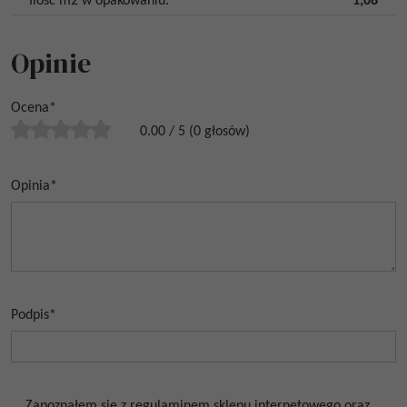
Ilość m2 w opakowaniu
:
1,08
Opinie
Ocena
*
0.00
/
5
(
0
głosów)
Opinia
*
Podpis
*
Zapoznałem się z regulaminem sklepu internetowego oraz