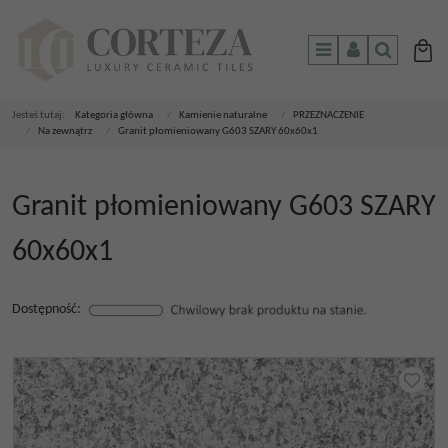
Menu
Panel
Szukaj
Jesteś tutaj:
Kategoria główna
/
Kamienie naturalne
/
PRZEZNACZENIE
/
Na zewnątrz
/
Granit płomieniowany G603 SZARY 60x60x1
Granit płomieniowany G603 SZARY
60x60x1
Dostępność
: