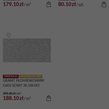
179.10
zł
80.10
zł
/
m²
/
szt.
PROMOCJA
WYSYŁKA DO 48H
GRANIT PŁOMIENIOWANY
G603 SZARY 30,5X61X1
209.00
zł
/
m²
188.10
zł
/
m²