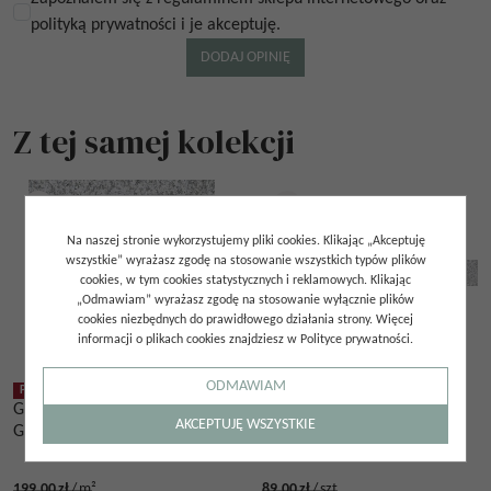
polityką prywatności i je akceptuję.
Z tej samej kolekcji
Na naszej stronie wykorzystujemy pliki cookies. Klikając „Akceptuję
wszystkie” wyrażasz zgodę na stosowanie wszystkich typów plików
cookies, w tym cookies statystycznych i reklamowych. Klikając
„Odmawiam” wyrażasz zgodę na stosowanie wyłącznie plików
cookies niezbędnych do prawidłowego działania strony. Więcej
informacji o plikach cookies znajdziesz w Polityce prywatności.
ODMAWIAM
PROMOCJA
WYSYŁKA DO 48H
PROMOCJA
WYSYŁKA DO 48H
GRANIT PŁOMIENIOWANY
GRANIT PŁOMIENIOWANY
AKCEPTUJĘ WSZYSTKIE
G603 SZARY 30,5X30,5X1
G603 SZARY 15X120X2
PODSTOPNICA SCHODOWA
199.00
zł
/
m²
89.00
zł
/
szt.