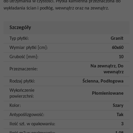
do utrzymania w czystości. Płytka kamienna przeznaczona do
wykładania ścian i podłóg, wewnątrz oraz na zewnątrz.
Szczegóły
Typ płytki
:
Granit
Wymiar płytki [cm]
:
60x60
Grubość [mm]
:
10
Na zewnątrz
,
Do
Przeznaczenie
:
wewnątrz
Rodzaj płytki
:
Ścienna
,
Podłogowa
Wykończenie
Płomieniowane
powierzchni
:
Kolor
:
Szary
Antypoślizgowość
:
Tak
Ilość szt. w opakowaniu
:
3