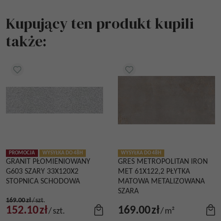
Kupujący ten produkt kupili
także:
PROMOCJA
WYSYŁKA DO 48H
WYSYŁKA DO 48H
GRANIT PŁOMIENIOWANY
GRES METROPOLITAN IRON
G603 SZARY 33X120X2
MET 61X122,2 PŁYTKA
STOPNICA SCHODOWA
MATOWA METALIZOWANA
SZARA
169.00
zł
/
szt.
152.10
zł
169.00
zł
/
szt.
/
m²