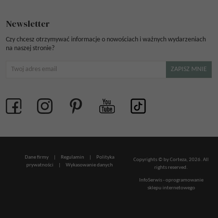
Newsletter
Czy chcesz otrzymywać informacje o nowościach i ważnych wydarzeniach
na naszej stronie?
Dane firmy
|
Regulamin
|
Polityka
Copyrights © by Corteza, 2026. All
prywatności
|
Wykasowanie danych
rights reserved.
InfoSerwis
-
oprogramowanie
sklepu internetowego