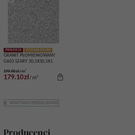
PROMOCJA
WYSYŁKA DO 48H
GRANIT PŁOMIENIOWANY
G603 SZARY 30,5X30,5X1
199.00
zł
/
m²
179.10
zł
/
m²
KONTYNUUJ PRZEGLĄDANIE
Producenci