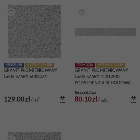
BESTSELLER
WYSYŁKA DO 48H
PROMOCJA
WYSYŁKA DO 48H
GRANIT PŁOMIENIOWANY
GRANIT PŁOMIENIOWANY
G603 SZARY 60X60X1
G603 SZARY 15X120X2
PODSTOPNICA SCHODOWA
89.00
zł
/
szt.
129.00
zł
80.10
zł
/
m²
/
szt.