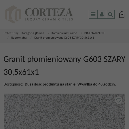
Menu
Panel
Szukaj
Jesteś tutaj:
Kategoria główna
/
Kamienie naturalne
/
PRZEZNACZENIE
/
Na zewnątrz
/
Granit płomieniowany G603 SZARY 30,5x61x1
Granit płomieniowany G603 SZARY
30,5x61x1
Dostępność
:
Duża ilość produktu na stanie. Wysyłka do 48 godzin.