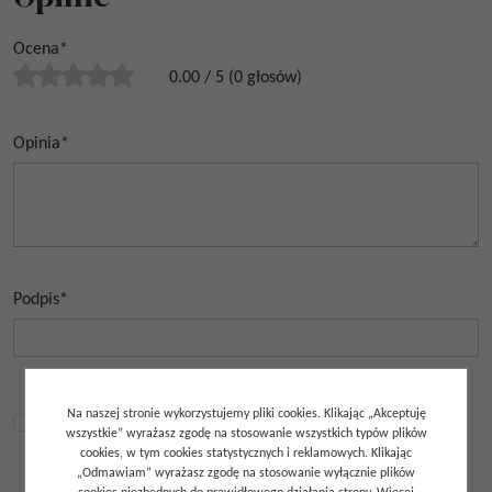
Ocena
*
0.00
/
5
(
0
głosów)
Opinia
*
Podpis
*
Zapoznałem się z regulaminem sklepu internetowego oraz
Na naszej stronie wykorzystujemy pliki cookies. Klikając „Akceptuję
wszystkie” wyrażasz zgodę na stosowanie wszystkich typów plików
polityką prywatności i je akceptuję.
cookies, w tym cookies statystycznych i reklamowych. Klikając
„Odmawiam” wyrażasz zgodę na stosowanie wyłącznie plików