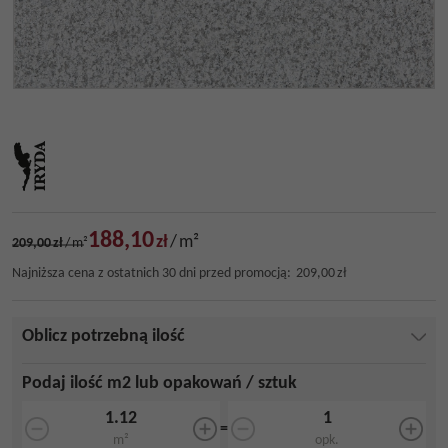
188,10
zł
/
m²
209,00
zł
/
m²
Najniższa cena z ostatnich 30 dni przed promocją:
209,00
zł
Oblicz potrzebną ilość
Podaj ilość m2 lub opakowań / sztuk
=
m²
opk.