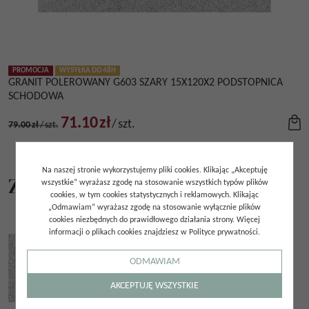
PROMOCJA
WYSYŁKA DO 48H
GRANIT POLEROWANY G603 SZARY 15X120X2 PODSTOPNICA
SCHODOWA
71.10
zł
/
szt.
79.00
zł
/
szt.
Na naszej stronie wykorzystujemy pliki cookies. Klikając „Akceptuję
Z tej samej kolekcji
wszystkie” wyrażasz zgodę na stosowanie wszystkich typów plików
cookies, w tym cookies statystycznych i reklamowych. Klikając
„Odmawiam” wyrażasz zgodę na stosowanie wyłącznie plików
cookies niezbędnych do prawidłowego działania strony. Więcej
informacji o plikach cookies znajdziesz w Polityce prywatności.
ODMAWIAM
AKCEPTUJĘ WSZYSTKIE