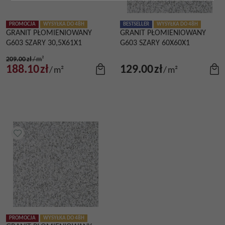
PROMOCJA
WYSYŁKA DO 48H
BESTSELLER
WYSYŁKA DO 48H
GRANIT PŁOMIENIOWANY
GRANIT PŁOMIENIOWANY
G603 SZARY 30,5X61X1
G603 SZARY 60X60X1
209.00
zł
/
m²
188.10
zł
129.00
zł
/
m²
/
m²
PROMOCJA
WYSYŁKA DO 48H