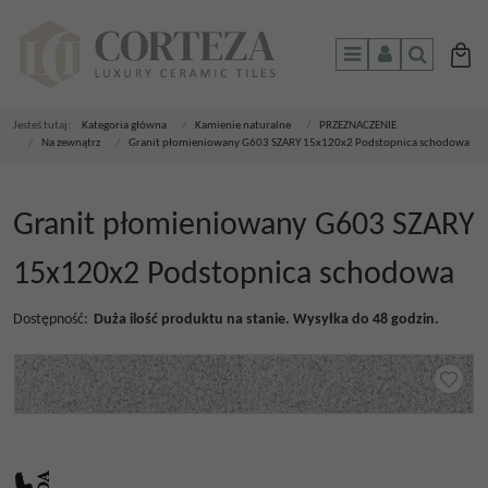
Menu
Panel
Szukaj
Jesteś tutaj:
Kategoria główna
/
Kamienie naturalne
/
PRZEZNACZENIE
/
Na zewnątrz
/
Granit płomieniowany G603 SZARY 15x120x2 Podstopnica schodowa
Granit płomieniowany G603 SZARY
15x120x2 Podstopnica schodowa
Dostępność
:
Duża ilość produktu na stanie. Wysyłka do 48 godzin.