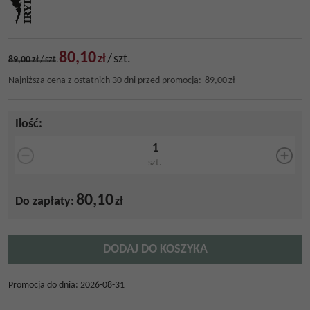
80,10
zł
/
szt.
89,00
zł
/
szt.
Najniższa cena z ostatnich 30 dni przed promocją:
89,00
zł
Ilość
:
szt.
80,10
Do zapłaty:
zł
DODAJ DO KOSZYKA
Promocja do dnia
:
2026-08-31