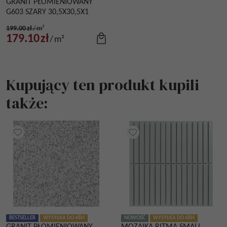
GRANIT PŁOMIENIOWANY
G603 SZARY 30,5X30,5X1
199.00
zł
/
m²
179.10
zł
/
m²
Kupujący ten produkt kupili
także:
BESTSELLER
WYSYŁKA DO 48H
NOWOŚĆ
WYSYŁKA DO 48H
GRANIT PŁOMIENIOWANY
MOZAIKA RITMA SMALL