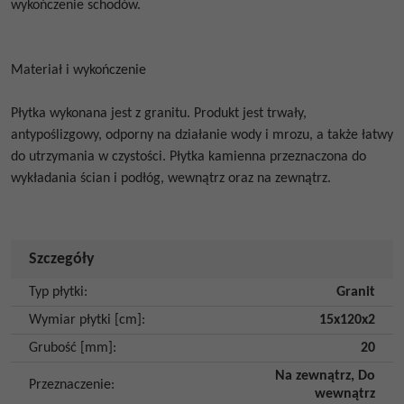
wykończenie schodów.
Materiał i wykończenie
Płytka wykonana jest z granitu. Produkt jest trwały,
antypoślizgowy, odporny na działanie wody i mrozu, a także łatwy
do utrzymania w czystości. Płytka kamienna przeznaczona do
wykładania ścian i podłóg, wewnątrz oraz na zewnątrz.
Budynek
Szczegóły
Typ płytki
:
Granit
Wymiar płytki [cm]
:
15x120x2
Grubość [mm]
:
20
Na zewnątrz
,
Do
Przeznaczenie
:
wewnątrz