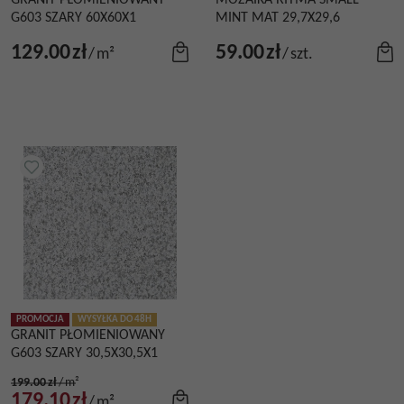
G603 SZARY 60X60X1
MINT MAT 29,7X29,6
129.00
zł
59.00
zł
/
m²
/
szt.
PROMOCJA
WYSYŁKA DO 48H
GRANIT PŁOMIENIOWANY
G603 SZARY 30,5X30,5X1
199.00
zł
/
m²
179.10
zł
/
m²