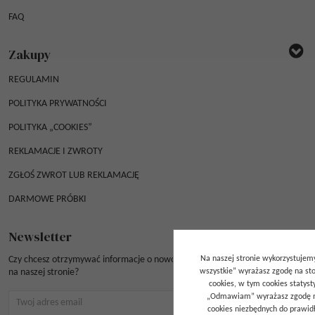
FAQ
Zakupy
REGULAMIN
POLITYKA PRYWATNOŚCI
POLITYKA „COOKIES”
REKLAMACJE I ZWROTY
ZGŁOŚ ZWROT LUB REKLAMACJĘ
DARMOWE PRÓBKI
Newsletter
Na naszej stronie wykorzystujemy 
Czy chcesz otrzymywać informacje o nowościach i ważnych wydarzeniach
wszystkie” wyrażasz zgodę na st
na naszej stronie?
cookies, w tym cookies statyst
„Odmawiam” wyrażasz zgodę na
cookies niezbędnych do prawidł