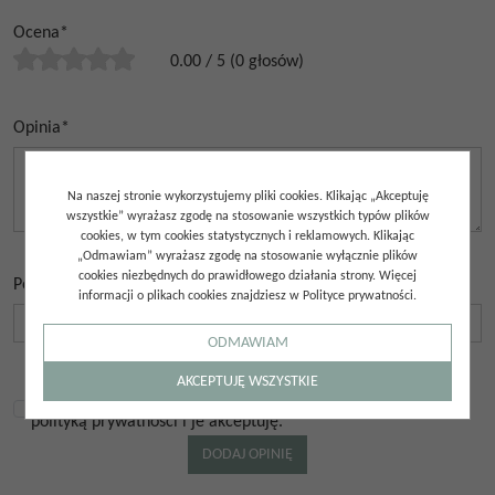
Ocena
*
0.00
/
5
(
0
głosów)
Opinia
*
Na naszej stronie wykorzystujemy pliki cookies. Klikając „Akceptuję
wszystkie” wyrażasz zgodę na stosowanie wszystkich typów plików
cookies, w tym cookies statystycznych i reklamowych. Klikając
„Odmawiam” wyrażasz zgodę na stosowanie wyłącznie plików
cookies niezbędnych do prawidłowego działania strony. Więcej
Podpis
*
informacji o plikach cookies znajdziesz w Polityce prywatności.
ODMAWIAM
AKCEPTUJĘ WSZYSTKIE
Zapoznałem się z regulaminem sklepu internetowego oraz
polityką prywatności i je akceptuję.