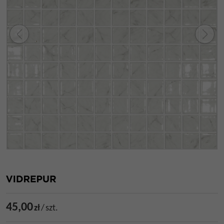
45,00
zł
/
szt.