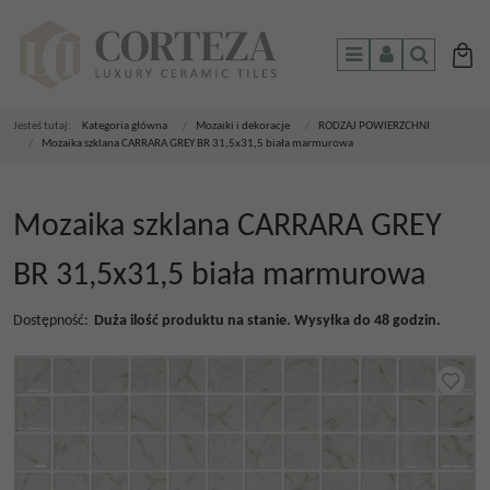
Menu
Panel
Szukaj
Jesteś tutaj:
Kategoria główna
/
Mozaiki i dekoracje
/
RODZAJ POWIERZCHNI
/
Mozaika szklana CARRARA GREY BR 31,5x31,5 biała marmurowa
Mozaika szklana CARRARA GREY
BR 31,5x31,5 biała marmurowa
Dostępność
:
Duża ilość produktu na stanie. Wysyłka do 48 godzin.