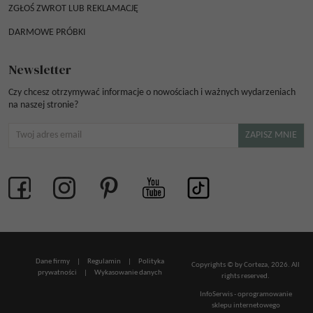
ZGŁOŚ ZWROT LUB REKLAMACJĘ
DARMOWE PRÓBKI
Newsletter
Czy chcesz otrzymywać informacje o nowościach i ważnych wydarzeniach
na naszej stronie?
Dane firmy
|
Regulamin
|
Polityka
Copyrights © by Corteza, 2026. All
prywatności
|
Wykasowanie danych
rights reserved.
InfoSerwis
-
oprogramowanie
sklepu internetowego